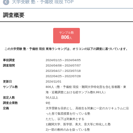
大学受験 塾・予備校 現役 TOP
調査概要
サンプル数
806
人
この大学受験 塾・予備校 現役 東海ランキングは、オリコンの以下の調査に基づいています。
事前調査
2024/01/15～2024/04/05
調査期間
2024/04/08～2024/07/07
2023/04/17～2023/07/18
2022/04/25～2022/07/28
更新日
2024/11/01
サンプル数
806人（塾・予備校 現役・難関大学特化型を含む首都圏・東
海・近畿調査における総サンプル数6,991人）
規定人数
50人以上
調査企業数
9社
定義
大学受験を目的とし、高校生を対象に一定のカリキュラムに沿
った形で集団授業を行っている塾
ただし、以下は対象外とする
1)難関大学、医学部、美大、音大等に特化した塾
2)一部の教科のみを扱っている塾