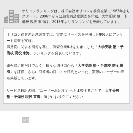
オリコンランキングは、株式会社オリコンを前身企業に1967年より
スタート。2006年からは顧客満足度調査を開始。大学受験 塾・予
備校 現役 東海は、2013年よりランキングを発表しています。
オリコン顧客満足度調査では、実際にサービスを利用した
806
人にアンケ
ート調査を実施。
満足度に関する回答を基に、調査企業
9
社を対象にした「
大学受験 塾・予
備校 現役 東海
」ランキングを発表しています。
総合満足度だけでなく、様々な切り口から「
大学受験 塾・予備校 現役 東
海
」を評価。さらに回答者の口コミや評判といった、実際のユーザーの声
も掲載しています。
サービス検討の際、“ユーザー満足度”からも比較することで「
大学受験
塾・予備校 現役 東海
」選びにお役立てください。
PR