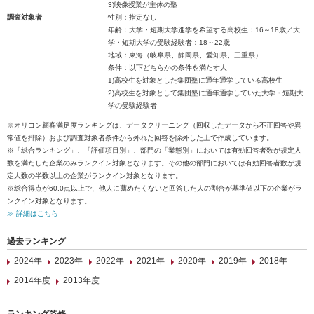
3)映像授業が主体の塾
調査対象者
性別：指定なし
年齢：大学・短期大学進学を希望する高校生：16～18歳／大
学・短期大学の受験経験者：18～22歳
地域：東海（岐阜県、静岡県、愛知県、三重県）
条件：以下どちらかの条件を満たす人
1)高校生を対象とした集団塾に通年通学している高校生
2)高校生を対象として集団塾に通年通学していた大学・短期大
学の受験経験者
※オリコン顧客満足度ランキングは、データクリーニング（回収したデータから不正回答や異
常値を排除）および調査対象者条件から外れた回答を除外した上で作成しています。
※「総合ランキング」、「評価項目別」、部門の「業態別」においては有効回答者数が規定人
数を満たした企業のみランクイン対象となります。その他の部門においては有効回答者数が規
定人数の半数以上の企業がランクイン対象となります。
※総合得点が60.0点以上で、他人に薦めたくないと回答した人の割合が基準値以下の企業がラ
ンクイン対象となります。
≫ 詳細はこちら
過去ランキング
2024年
2023年
2022年
2021年
2020年
2019年
2018年
2014年度
2013年度