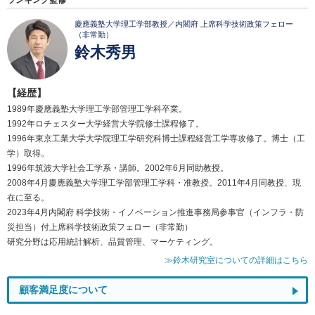
ランキング監修
慶應義塾大学理工学部教授／内閣府 上席科学技術政策フェロー
（非常勤）
鈴木秀男
【経歴】
1989年慶應義塾大学理工学部管理工学科卒業。
1992年ロチェスター大学経営大学院修士課程修了。
1996年東京工業大学大学院理工学研究科博士課程経営工学専攻修了。博士（工
学）取得。
1996年筑波大学社会工学系・講師。2002年6月同助教授。
2008年4月慶應義塾大学理工学部管理工学科・准教授。2011年4月同教授、現
在に至る。
2023年4月内閣府 科学技術・イノベーション推進事務局参事官（インフラ・防
災担当）付上席科学技術政策フェロー（非常勤）
研究分野は応用統計解析、品質管理、マーケティング。
≫鈴木研究室についての詳細はこちら
顧客満足度について