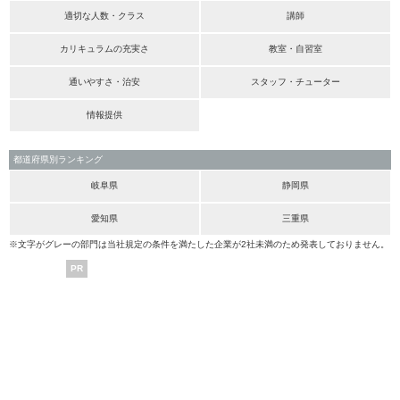
適切な人数・クラス
講師
カリキュラムの充実さ
教室・自習室
通いやすさ・治安
スタッフ・チューター
情報提供
都道府県別ランキング
岐阜県
静岡県
愛知県
三重県
※文字がグレーの部門は当社規定の条件を満たした企業が2社未満のため発表しておりません。
PR