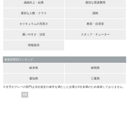
成績向上・結果
適切な受講費用
適切な人数・クラス
講師
カリキュラムの充実さ
教室・自習室
通いやすさ・治安
スタッフ・チューター
情報提供
都道府県別ランキング
岐阜県
静岡県
愛知県
三重県
※文字がグレーの部門は当社規定の条件を満たした企業が2社未満のため発表しておりません。
PR