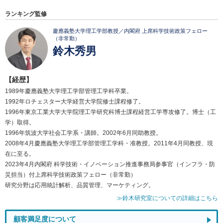
ランキング監修
慶應義塾大学理工学部教授／内閣府 上席科学技術政策フェロー
（非常勤）
鈴木秀男
【経歴】
1989年慶應義塾大学理工学部管理工学科卒業。
1992年ロチェスター大学経営大学院修士課程修了。
1996年東京工業大学大学院理工学研究科博士課程経営工学専攻修了。博士（工
学）取得。
1996年筑波大学社会工学系・講師。2002年6月同助教授。
2008年4月慶應義塾大学理工学部管理工学科・准教授。2011年4月同教授、現
在に至る。
2023年4月内閣府 科学技術・イノベーション推進事務局参事官（インフラ・防
災担当）付上席科学技術政策フェロー（非常勤）
研究分野は応用統計解析、品質管理、マーケティング。
≫鈴木研究室についての詳細はこちら
顧客満足度について