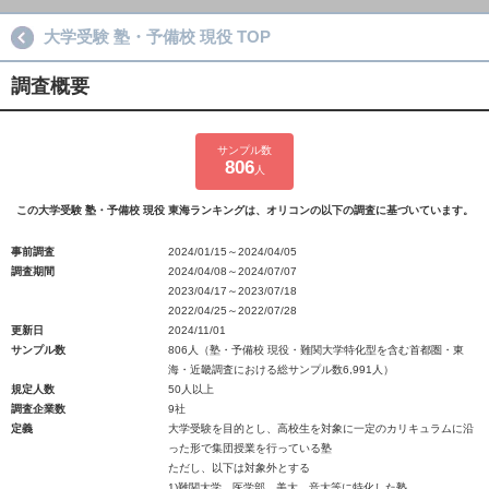
大学受験 塾・予備校 現役 TOP
調査概要
サンプル数
806
人
この大学受験 塾・予備校 現役 東海ランキングは、オリコンの以下の調査に基づいています。
事前調査
2024/01/15～2024/04/05
調査期間
2024/04/08～2024/07/07
2023/04/17～2023/07/18
2022/04/25～2022/07/28
更新日
2024/11/01
サンプル数
806人（塾・予備校 現役・難関大学特化型を含む首都圏・東
海・近畿調査における総サンプル数6,991人）
規定人数
50人以上
調査企業数
9社
定義
大学受験を目的とし、高校生を対象に一定のカリキュラムに沿
った形で集団授業を行っている塾
ただし、以下は対象外とする
1)難関大学、医学部、美大、音大等に特化した塾