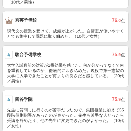
（10代／男性）
秀英予備校
76
.0
点
現代文の授業を受けて、成績が上がった。自習室が使いやすく
とても集中して課題に取り組めた。（10代／女性）
駿台予備学校
75
.9
点
大学入試直前の対策が1番効果を感じた。何が分かってなくて何
を重視しているのか、徹底的に叩き込めた。現役で第一志望の
大学に入学できたことが何よりの良さだと感じている。（20代
／男性）
四谷学院
75
.9
点
先生に質問しに行くのが苦手だったので、集団授業に加えて55
段階個別指導があったのが良かった。先生も苦手な人だったら
受講を辞めたり、他の先生に変更できたのがよかった。（10代
／女性）