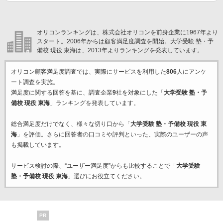
オリコンランキングは、株式会社オリコンを前身企業に1967年より
スタート。2006年からは顧客満足度調査を開始。大学受験 塾・予
備校 現役 東海は、2013年よりランキングを発表しています。
オリコン顧客満足度調査では、実際にサービスを利用した
806
人にアンケ
ート調査を実施。
満足度に関する回答を基に、調査企業
9
社を対象にした「
大学受験 塾・予
備校 現役 東海
」ランキングを発表しています。
総合満足度だけでなく、様々な切り口から「
大学受験 塾・予備校 現役 東
海
」を評価。さらに回答者の口コミや評判といった、実際のユーザーの声
も掲載しています。
サービス検討の際、“ユーザー満足度”からも比較することで「
大学受験
塾・予備校 現役 東海
」選びにお役立てください。
PR