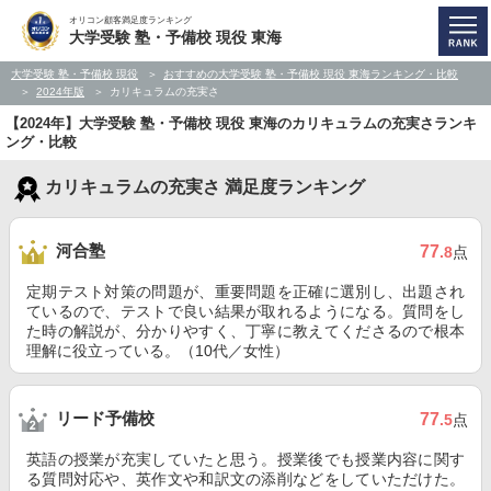
オリコン顧客満足度ランキング
大学受験 塾・予備校 現役 東海
大学受験 塾・予備校 現役
おすすめの大学受験 塾・予備校 現役 東海ランキング・比較
2024年版
カリキュラムの充実さ
【2024年】大学受験 塾・予備校 現役 東海のカリキュラムの充実さランキ
ング・比較
カリキュラムの充実さ 満足度ランキング
河合塾
77
.8
点
定期テスト対策の問題が、重要問題を正確に選別し、出題され
ているので、テストで良い結果が取れるようになる。質問をし
た時の解説が、分かりやすく、丁寧に教えてくださるので根本
理解に役立っている。（10代／女性）
リード予備校
77
.5
点
英語の授業が充実していたと思う。授業後でも授業内容に関す
る質問対応や、英作文や和訳文の添削などをしていただけた。