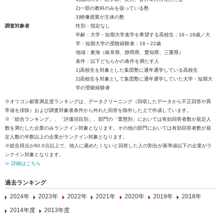
2)一部の教科のみを扱っている塾
3)映像授業が主体の塾
調査対象者
性別：指定なし
年齢：大学・短期大学進学を希望する高校生：16～18歳／大
学・短期大学の受験経験者：18～22歳
地域：東海（岐阜県、静岡県、愛知県、三重県）
条件：以下どちらかの条件を満たす人
1)高校生を対象とした集団塾に通年通学している高校生
2)高校生を対象として集団塾に通年通学していた大学・短期大
学の受験経験者
※オリコン顧客満足度ランキングは、データクリーニング（回収したデータから不正回答や異
常値を排除）および調査対象者条件から外れた回答を除外した上で作成しています。
※「総合ランキング」、「評価項目別」、部門の「業態別」においては有効回答者数が規定人
数を満たした企業のみランクイン対象となります。その他の部門においては有効回答者数が規
定人数の半数以上の企業がランクイン対象となります。
※総合得点が60.0点以上で、他人に薦めたくないと回答した人の割合が基準値以下の企業がラ
ンクイン対象となります。
≫ 詳細はこちら
過去ランキング
2024年
2023年
2022年
2021年
2020年
2019年
2018年
2014年度
2013年度