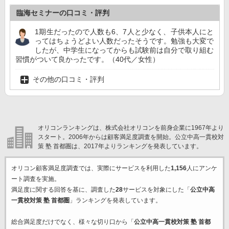
臨海セミナーの口コミ・評判
1期生だったので人数も6、7人と少なく、子供本人にと
ってはちょうどよい人数だったそうです。勉強も大変で
したが、中学生になってからも試験前は自分で取り組む
習慣がついて良かったです。（40代／女性）
その他の口コミ・評判
オリコンランキングは、株式会社オリコンを前身企業に1967年より
スタート。2006年からは顧客満足度調査を開始。公立中高一貫校対
策 塾 首都圏は、2017年よりランキングを発表しています。
オリコン顧客満足度調査では、実際にサービスを利用した
1,156
人にアンケ
ート調査を実施。
満足度に関する回答を基に、調査した
28
サービスを対象にした「
公立中高
一貫校対策 塾 首都圏
」ランキングを発表しています。
総合満足度だけでなく、様々な切り口から「
公立中高一貫校対策 塾 首都