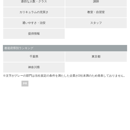
適切な人数・クラス
講師
カリキュラムの充実さ
教室・自習室
通いやすさ・治安
スタッフ
提供情報
都道府県別ランキング
千葉県
東京都
神奈川県
※文字がグレーの部門は当社規定の条件を満たした企業が2社未満のため発表しておりません。
PR