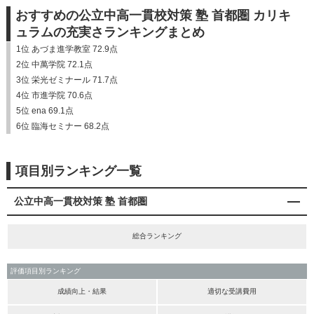
おすすめの公立中高一貫校対策 塾 首都圏 カリキ
ュラムの充実さランキングまとめ
1位 あづま進学教室 72.9点
2位 中萬学院 72.1点
3位 栄光ゼミナール 71.7点
4位 市進学院 70.6点
5位 ena 69.1点
6位 臨海セミナー 68.2点
項目別ランキング一覧
公立中高一貫校対策 塾 首都圏
総合ランキング
評価項目別ランキング
成績向上・結果
適切な受講費用