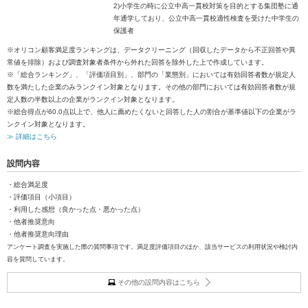
2)小学生の時に公立中高一貫校対策を目的とする集団塾に通
年通学しており、公立中高一貫校適性検査を受けた中学生の
保護者
※オリコン顧客満足度ランキングは、データクリーニング（回収したデータから不正回答や異
常値を排除）および調査対象者条件から外れた回答を除外した上で作成しています。
※「総合ランキング」、「評価項目別」、部門の「業態別」においては有効回答者数が規定人
数を満たした企業のみランクイン対象となります。その他の部門においては有効回答者数が規
定人数の半数以上の企業がランクイン対象となります。
※総合得点が60.0点以上で、他人に薦めたくないと回答した人の割合が基準値以下の企業がラ
ンクイン対象となります。
≫ 詳細はこちら
設問内容
・総合満足度
・評価項目（小項目）
・利用した感想（良かった点・悪かった点）
・他者推奨意向
・他者推奨意向理由
アンケート調査を実施した際の質問事項です。満足度評価項目のほか、該当サービスの利用状況や検討内
容を質問しています。
その他の設問内容はこちら