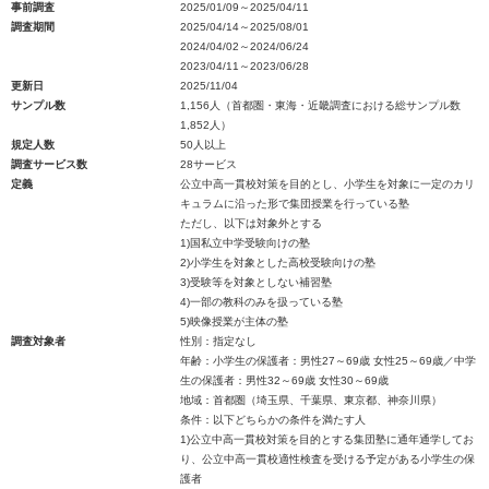
事前調査
2025/01/09～2025/04/11
調査期間
2025/04/14～2025/08/01
2024/04/02～2024/06/24
2023/04/11～2023/06/28
更新日
2025/11/04
サンプル数
1,156人（首都圏・東海・近畿調査における総サンプル数
1,852人）
規定人数
50人以上
調査サービス数
28サービス
定義
公立中高一貫校対策を目的とし、小学生を対象に一定のカリ
キュラムに沿った形で集団授業を行っている塾
ただし、以下は対象外とする
1)国私立中学受験向けの塾
2)小学生を対象とした高校受験向けの塾
3)受験等を対象としない補習塾
4)一部の教科のみを扱っている塾
5)映像授業が主体の塾
調査対象者
性別：指定なし
年齢：小学生の保護者：男性27～69歳 女性25～69歳／中学
生の保護者：男性32～69歳 女性30～69歳
地域：首都圏（埼玉県、千葉県、東京都、神奈川県）
条件：以下どちらかの条件を満たす人
1)公立中高一貫校対策を目的とする集団塾に通年通学してお
り、公立中高一貫校適性検査を受ける予定がある小学生の保
護者