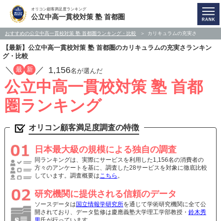
オリコン顧客満足度ランキング
公立中高一貫校対策 塾 首都圏
おすすめの公立中高一貫校対策 塾 首都圏ランキング・比較
カリキュラムの充実さ
【最新】公立中高一貫校対策 塾 首都圏のカリキュラムの充実さランキン
グ・比較
／
／
1,156
最
新
名が選んだ
公立中高一貫校対策 塾 首都
圏ランキング
オリコン顧客満足度調査の特徴
日本最大級の規模による独自の調査
同ランキングは、実際にサービスを利用した1,156名の消費者の
方々のアンケートを基に、調査した28サービスを対象に徹底比較
しています。調査概要は
こちら
。
研究機関に提供される信頼のデータ
ソースデータは
国立情報学研究所
を通じて学術研究機関に全て公
開されており、データ監修は慶應義塾大学理工学部教授・
鈴木秀
男
氏が行っています。