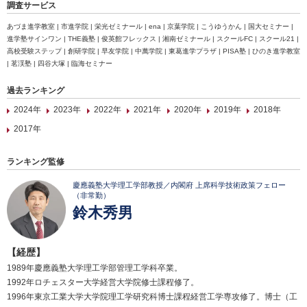
調査サービス
あづま進学教室 | 市進学院 | 栄光ゼミナール | ena | 京葉学院 | こうゆうかん | 国大セミナー |
進学塾サインワン | THE義塾 | 俊英館フレックス | 湘南ゼミナール | スクールFC | スクール21 |
高校受験ステップ | 創研学院 | 早友学院 | 中萬学院 | 東葛進学プラザ | PISA塾 | ひのき進学教室
| 茗渓塾 | 四谷大塚 | 臨海セミナー
過去ランキング
2024年
2023年
2022年
2021年
2020年
2019年
2018年
2017年
ランキング監修
慶應義塾大学理工学部教授／内閣府 上席科学技術政策フェロー
（非常勤）
鈴木秀男
【経歴】
1989年慶應義塾大学理工学部管理工学科卒業。
1992年ロチェスター大学経営大学院修士課程修了。
1996年東京工業大学大学院理工学研究科博士課程経営工学専攻修了。博士（工