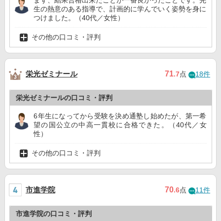
まず、結果合格出来たことが一番良かったことです。先
生の熱意のある指導で、計画的に学んでいく姿勢を身に
つけました。（40代／女性）
その他の口コミ・評判
栄光ゼミナール
71
.7
点
18件
栄光ゼミナールの口コミ・評判
6年生になってから受験を決め通塾し始めたが、第一希
望の国公立の中高一貫校に合格できた。（40代／女
性）
その他の口コミ・評判
市進学院
70
.6
点
11件
市進学院の口コミ・評判