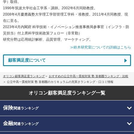
学）取得。
1996年筑波大学社会工学系・講師。2002年6月同助教授。
2008年4月慶應義塾大学理工学部管理工学科・准教授。2011年4月同教授、現
在に至る。
2023年4月内閣府 科学技術・イノベーション推進事務局参事官（インフラ・防
災担当）付上席科学技術政策フェロー（非常勤）
研究分野は応用統計解析、品質管理、マーケティング。
≫鈴木研究室についての詳細はこちら
顧客満足度について
オリコン顧客満足度ランキング
おすすめの公立中高一貫校対策 塾 首都圏ランキング・比較
公立中高一貫校対策 塾 首都圏のカリキュラムの充実さランキング・口コミ情報
オリコン顧客満足度
ランキング一覧
保険
関連ランキング
金融
関連ランキング