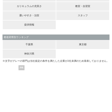
カリキュラムの充実さ
教室・自習室
通いやすさ・治安
スタッフ
提供情報
都道府県別ランキング
千葉県
東京都
神奈川県
※文字がグレーの部門は当社規定の条件を満たした企業が2社未満のため発表しておりません。
PR