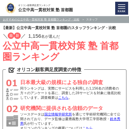
オリコン顧客満足度ランキング
公立中高一貫校対策 塾 首都圏
おすすめの公立中高一貫校対策 塾 首都圏ランキング・比較
スタッフ
【最新】公立中高一貫校対策 塾 首都圏のスタッフランキング・比較
／
／
1,156
最
新
名が選んだ
公立中高一貫校対策 塾 首都
圏ランキング
オリコン顧客満足度調査の特徴
日本最大級の規模による独自の調査
同ランキングは、実際にサービスを利用した1,156名の消費者の
方々のアンケートを基に、調査した28サービスを対象に徹底比較
しています。調査概要は
こちら
。
研究機関に提供される信頼のデータ
ソースデータは
国立情報学研究所
を通じて学術研究機関に全て公
開されており、データ監修は慶應義塾大学理工学部教授・
鈴木秀
男
氏が行っています。
オリコンのランキングの概要については
こちら
。