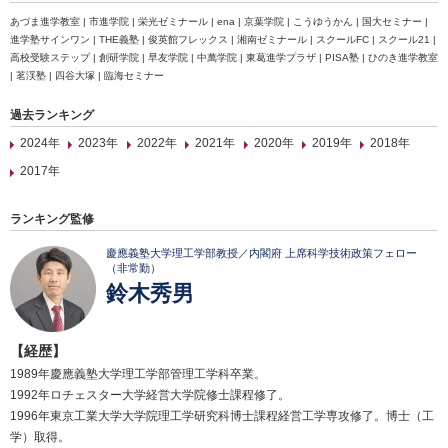
あづま進学教室 | 市進学院 | 栄光ゼミナール | ena | 京葉学院 | こうゆうかん | 国大セミナー |
進学塾サインワン | THE義塾 | 俊英館フレックス | 湘南ゼミナール | スクールFC | スクール21 |
高校受験ステップ | 創研学院 | 早友学院 | 中萬学院 | 東葛進学プラザ | PISA塾 | ひのき進学教室
| 茗渓塾 | 四谷大塚 | 臨海セミナー
過去ランキング
2024年
2023年
2022年
2021年
2020年
2019年
2018年
2017年
ランキング監修
慶應義塾大学理工学部教授／内閣府 上席科学技術政策フェロー
（非常勤）
鈴木秀男
【経歴】
1989年慶應義塾大学理工学部管理工学科卒業。
1992年ロチェスター大学経営大学院修士課程修了。
1996年東京工業大学大学院理工学研究科博士課程経営工学専攻修了。博士（工
学）取得。