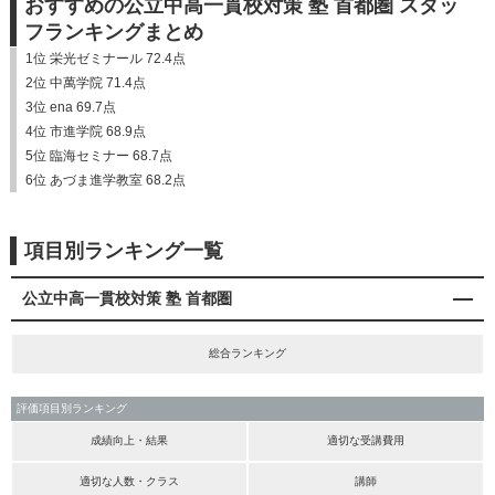
おすすめの公立中高一貫校対策 塾 首都圏 スタッ
フランキングまとめ
1位 栄光ゼミナール 72.4点
2位 中萬学院 71.4点
3位 ena 69.7点
4位 市進学院 68.9点
5位 臨海セミナー 68.7点
6位 あづま進学教室 68.2点
項目別ランキング一覧
公立中高一貫校対策 塾 首都圏
総合ランキング
評価項目別ランキング
成績向上・結果
適切な受講費用
適切な人数・クラス
講師