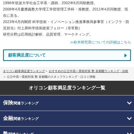
1996年筑波大学社会工学系・講師。2002年6月同助教授。
2008年4月慶應義塾大学理工学部管理工学科・准教授。2011年4月同教授、現
在に至る。
2023年4月内閣府 科学技術・イノベーション推進事務局参事官（インフラ・防
災担当）付上席科学技術政策フェロー（非常勤）
研究分野は応用統計解析、品質管理、マーケティング。
≫鈴木研究室についての詳細はこちら
顧客満足度について
オリコン顧客満足度ランキング
おすすめの公立中高一貫校対策 塾 首都圏ランキング・比較
公立中高一貫校対策 塾 首都圏のスタッフランキング・口コミ情報
オリコン顧客満足度
ランキング一覧
保険
関連ランキング
金融
関連ランキング
塾