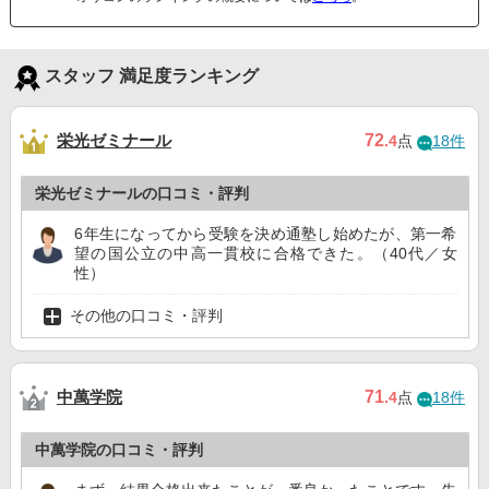
スタッフ 満足度ランキング
栄光ゼミナール
72
.4
点
18件
栄光ゼミナールの口コミ・評判
6年生になってから受験を決め通塾し始めたが、第一希
望の国公立の中高一貫校に合格できた。（40代／女
性）
その他の口コミ・評判
中萬学院
71
.4
点
18件
中萬学院の口コミ・評判