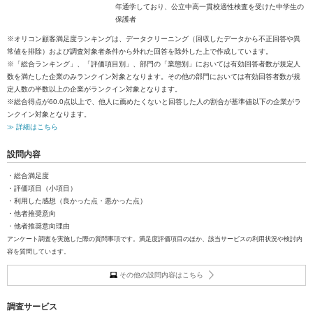
年通学しており、公立中高一貫校適性検査を受けた中学生の
保護者
※オリコン顧客満足度ランキングは、データクリーニング（回収したデータから不正回答や異
常値を排除）および調査対象者条件から外れた回答を除外した上で作成しています。
※「総合ランキング」、「評価項目別」、部門の「業態別」においては有効回答者数が規定人
数を満たした企業のみランクイン対象となります。その他の部門においては有効回答者数が規
定人数の半数以上の企業がランクイン対象となります。
※総合得点が60.0点以上で、他人に薦めたくないと回答した人の割合が基準値以下の企業がラ
ンクイン対象となります。
≫ 詳細はこちら
設問内容
・総合満足度
・評価項目（小項目）
・利用した感想（良かった点・悪かった点）
・他者推奨意向
・他者推奨意向理由
アンケート調査を実施した際の質問事項です。満足度評価項目のほか、該当サービスの利用状況や検討内
容を質問しています。
その他の設問内容はこちら
調査サービス