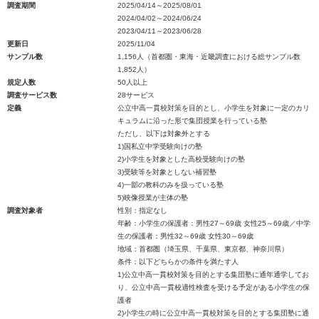
調査期間
2025/04/14～2025/08/01
2024/04/02～2024/06/24
2023/04/11～2023/06/28
更新日
2025/11/04
サンプル数
1,156人（首都圏・東海・近畿調査における総サンプル数
1,852人）
規定人数
50人以上
調査サービス数
28サービス
定義
公立中高一貫校対策を目的とし、小学生を対象に一定のカリ
キュラムに沿った形で集団授業を行っている塾
ただし、以下は対象外とする
1)国私立中学受験向けの塾
2)小学生を対象とした高校受験向けの塾
3)受験等を対象としない補習塾
4)一部の教科のみを扱っている塾
5)映像授業が主体の塾
調査対象者
性別：指定なし
年齢：小学生の保護者：男性27～69歳 女性25～69歳／中学
生の保護者：男性32～69歳 女性30～69歳
地域：首都圏（埼玉県、千葉県、東京都、神奈川県）
条件：以下どちらかの条件を満たす人
1)公立中高一貫校対策を目的とする集団塾に通年通学してお
り、公立中高一貫校適性検査を受ける予定がある小学生の保
護者
2)小学生の時に公立中高一貫校対策を目的とする集団塾に通