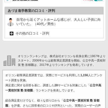
あづま進学教室の口コミ・評判
自宅から近くアットホームな感じが、大人しい子供に向
いていた。（40代／男性）
その他の口コミ・評判
オリコンランキングは、株式会社オリコンを前身企業に1967年より
スタート。2006年からは顧客満足度調査を開始。公立中高一貫校対
策 塾 首都圏は、2017年よりランキングを発表しています。
オリコン顧客満足度調査では、実際にサービスを利用した
1,156
人にアンケ
ート調査を実施。
満足度に関する回答を基に、調査した
28
サービスを対象にした「
公立中高
一貫校対策 塾 首都圏
」ランキングを発表しています。
総合満足度だけでなく、様々な切り口から「
公立中高一貫校対策 塾 首都
圏
」を評価。さらに回答者の口コミや評判といった、実際のユーザーの声