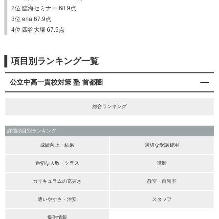
2位 臨海セミナー 68.9点
3位 ena 67.9点
4位 四谷大塚 67.5点
項目別ランキング一覧
公立中高一貫校対策 塾 首都圏
総合ランキング
評価項目別ランキング
成績向上・結果
適切な受講費用
適切な人数・クラス
講師
カリキュラムの充実さ
教室・自習室
通いやすさ・治安
スタッフ
提供情報