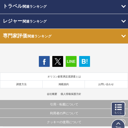
トラベル
関連ランキング
レジャー
関連ランキング
専門家評価
関連ランキング
オリコン顧客満足度調査とは
調査方法
掲載規約
お問い合わせ
会社概要
個人情報保護方針
引用・転載について
もくじ
利用者の声について
当サイトで公開されている情報（文字、写真、イラスト、画像データ等）及びこれらの配置・
編集および構造などについての著作権は株式会社oricon MEに帰属しております。
クッキーの使用について
当サイトに掲載している内容はすべてサービスの利用者が提出された見解・感想です。
これらの情報を権利者の許可なく無断転載・複製などの二次利用を行うことは固く禁じており
Top