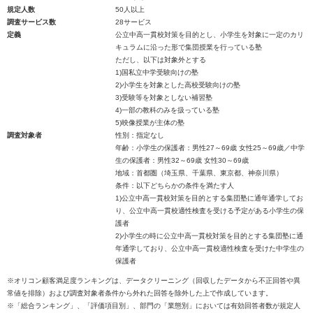
規定人数
50人以上
調査サービス数
28サービス
定義
公立中高一貫校対策を目的とし、小学生を対象に一定のカリ
キュラムに沿った形で集団授業を行っている塾
ただし、以下は対象外とする
1)国私立中学受験向けの塾
2)小学生を対象とした高校受験向けの塾
3)受験等を対象としない補習塾
4)一部の教科のみを扱っている塾
5)映像授業が主体の塾
調査対象者
性別：指定なし
年齢：小学生の保護者：男性27～69歳 女性25～69歳／中学
生の保護者：男性32～69歳 女性30～69歳
地域：首都圏（埼玉県、千葉県、東京都、神奈川県）
条件：以下どちらかの条件を満たす人
1)公立中高一貫校対策を目的とする集団塾に通年通学してお
り、公立中高一貫校適性検査を受ける予定がある小学生の保
護者
2)小学生の時に公立中高一貫校対策を目的とする集団塾に通
年通学しており、公立中高一貫校適性検査を受けた中学生の
保護者
※オリコン顧客満足度ランキングは、データクリーニング（回収したデータから不正回答や異
常値を排除）および調査対象者条件から外れた回答を除外した上で作成しています。
※「総合ランキング」、「評価項目別」、部門の「業態別」においては有効回答者数が規定人