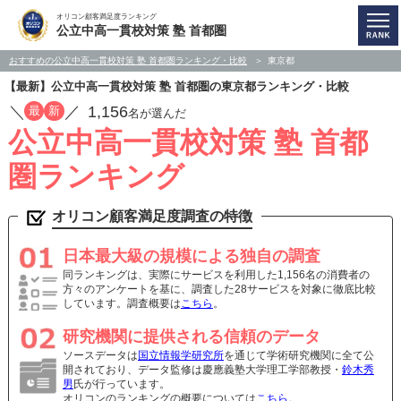
オリコン顧客満足度ランキング
公立中高一貫校対策 塾 首都圏
おすすめの公立中高一貫校対策 塾 首都圏ランキング・比較
東京都
【最新】公立中高一貫校対策 塾 首都圏の東京都ランキング・比較
／
／
1,156
最
新
名が選んだ
公立中高一貫校対策 塾 首都
圏ランキング
オリコン顧客満足度調査の特徴
日本最大級の規模による独自の調査
同ランキングは、実際にサービスを利用した1,156名の消費者の
方々のアンケートを基に、調査した28サービスを対象に徹底比較
しています。調査概要は
こちら
。
研究機関に提供される信頼のデータ
ソースデータは
国立情報学研究所
を通じて学術研究機関に全て公
開されており、データ監修は慶應義塾大学理工学部教授・
鈴木秀
男
氏が行っています。
オリコンのランキングの概要については
こちら
。