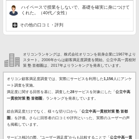
ハイペースで授業をしないで、基礎を確実に身につけて
くれた。（40代／女性）
その他の口コミ・評判
オリコンランキングは、株式会社オリコンを前身企業に1967年より
スタート。2006年からは顧客満足度調査を開始。公立中高一貫校対
策 塾 首都圏は、2017年よりランキングを発表しています。
オリコン顧客満足度調査では、実際にサービスを利用した
1,156
人にアンケ
ート調査を実施。
満足度に関する回答を基に、調査した
28
サービスを対象にした「
公立中高
一貫校対策 塾 首都圏
」ランキングを発表しています。
総合満足度だけでなく、様々な切り口から「
公立中高一貫校対策 塾 首都
圏
」を評価。さらに回答者の口コミや評判といった、実際のユーザーの声
も掲載しています。
サービス検討の際、“ユーザー満足度”からも比較することで「
公立中高一貫