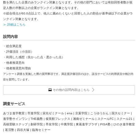
数を満たした企業のみランクイン対象となります。その他の部門においては有効回答者数が規
定人数の半数以上の企業がランクイン対象となります。
※総合得点が60.0点以上で、他人に薦めたくないと回答した人の割合が基準値以下の企業がラ
ンクイン対象となります。
≫ 詳細はこちら
設問内容
・総合満足度
・評価項目（小項目）
・利用した感想（良かった点・悪かった点）
・他者推奨意向
・他者推奨意向理由
アンケート調査を実施した際の質問事項です。満足度評価項目のほか、該当サービスの利用状況や検討内
容を質問しています。
その他の設問内容はこちら
調査サービス
あづま進学教室 | 市進学院 | 栄光ゼミナール | ena | 京葉学院 | こうゆうかん | 国大セミナー |
進学塾サインワン | THE義塾 | 俊英館フレックス | 湘南ゼミナール | スクールFC | スクール21 |
高校受験ステップ | 創研学院 | 早友学院 | 中萬学院 | 東葛進学プラザ | PISA塾 | ひのき進学教室
| 茗渓塾 | 四谷大塚 | 臨海セミナー