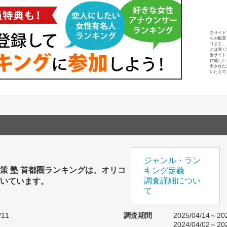
当サイト
らの配置
ります。
とは固く
当サイト
作成した
出された
いた上で
ジャンル・ラン
策 塾 首都圏ランキングは、オリコ
キング定義
いています。
調査詳細につい
て
/11
調査期間
2025/04/14～202
2024/04/02～202