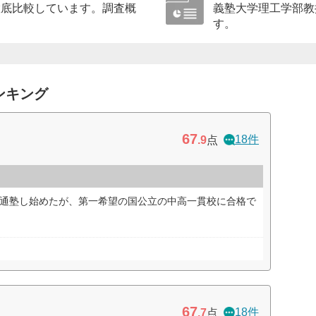
徹底比較しています。調査概
義塾大学理工学部教
す。
ンキング
67
18件
.9
点
め通塾し始めたが、第一希望の国公立の中高一貫校に合格で
67
18件
.7
点