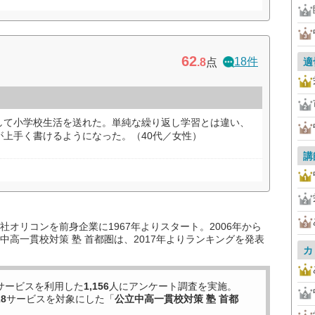
62
18件
.8
点
適
して小学校生活を送れた。単純な繰り返し学習とは違い、
が上手く書けるようになった。（40代／女性）
講
オリコンを前身企業に1967年よりスタート。2006年から
高一貫校対策 塾 首都圏は、2017年よりランキングを発表
カ
サービスを利用した
1,156
人にアンケート調査を実施。
28
サービスを対象にした「
公立中高一貫校対策 塾 首都