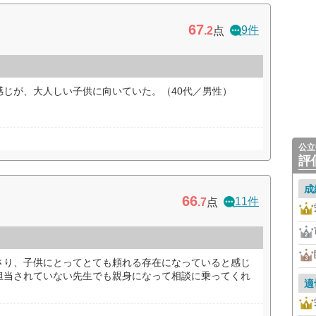
67
9件
.2
点
感じが、大人しい子供に向いていた。（40代／男性）
公立
評
成
66
11件
.7
点
さり、子供にとってとても頼れる存在になっていると感じ
担当されていない先生でも親身になって相談に乗ってくれ
適