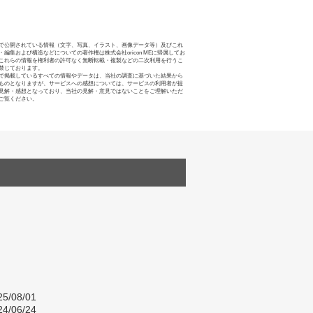
で公開されている情報（文字、写真、イラスト、画像データ等）及びこれ
・編集および構造などについての著作権は株式会社oricon MEに帰属してお
これらの情報を権利者の許可なく無断転載・複製などの二次利用を行うこ
禁じております。
で掲載しているすべての情報やデータは、当社の調査に基づいた結果から
ものとなりますが、サービスへの感想については、サービスの利用者が提
見解・感想となっており、当社の見解・意見ではないことをご理解いただ
ご覧ください。
5/08/01
4/06/24