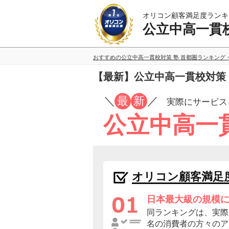
オリコン顧客満足度ランキ
公立中高一貫校
おすすめの公立中高一貫校対策 塾 首都圏ランキング
【最新】公立中高一貫校対策
／
最
新
／
実際にサービス
公立中高一
オリコン顧客満足
日本最大級の規模
同ランキングは、実際に
名の消費者の方々のア