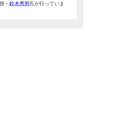
授・
鈴木秀男
氏が行っていま