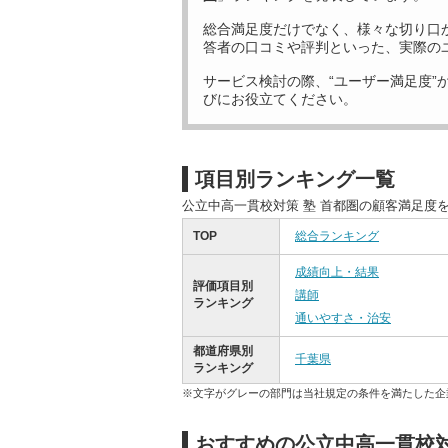
総合満足度だけでなく、様々な切り口
答者の口コミや評判といった、実際の
サービス検討の際、“ユーザー満足度”
びにお役立てください。
項目別ランキング一覧
公立中高一貫校対策 塾 首都圏の顧客満足度
TOP
総合ランキング
成績向上・結果
評価項目別
講師
ランキング
通いやすさ・治安
都道府県別
千葉県
ランキング
※文字がグレーの部門は当社規定の条件を満たした企
おすすめの公立中高一貫校対