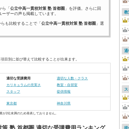
から「
公立中高一貫校対策 塾 首都圏
」を評価。さらに回
教
ユーザーの声も掲載しています。
からも比較することで「
公立中高一貫校対策 塾 首都圏
」選
通
を項目別に並び替えて比較することが出来ます。
適切な受講費用
適切な人数・クラス
カリキュラムの充実さ
教室・自習室
ス
スタッフ
提供情報
東京都
神奈川県
業が2社未満のため発表しておりません。
策 塾 首都圏 適切な受講費用ランキング
提