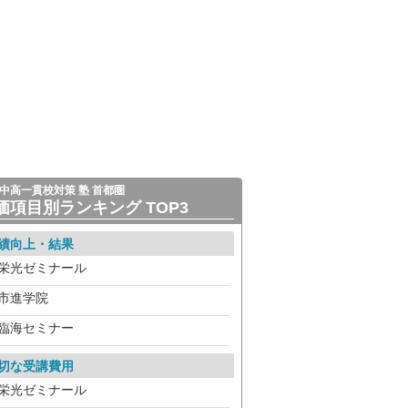
中高一貫校対策 塾 首都圏
価項目別ランキング TOP3
績向上・結果
栄光ゼミナール
市進学院
臨海セミナー
切な受講費用
栄光ゼミナール