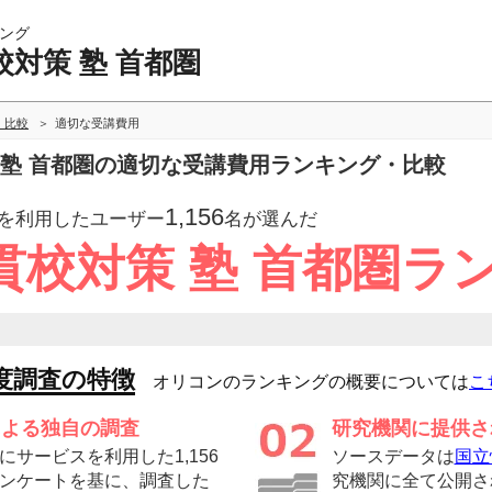
ング
対策 塾 首都圏
・比較
適切な受講費用
 塾 首都圏の適切な受講費用ランキング・比較
1,156
を利用したユーザー
名が選んだ
貫校対策 塾 首都圏ラ
度調査の特徴
オリコンのランキングの概要については
こ
による独自の調査
研究機関に提供さ
サービスを利用した1,156
ソースデータは
国立
ンケートを基に、調査した
究機関に全て公開さ