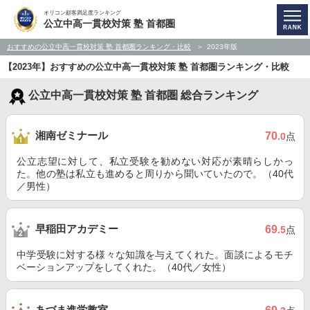
オリコン顧客満足度ランキング
公立中高一貫校対策 塾 首都圏
おすすめの公立中高一貫校対策 塾 首都圏ランキング・比較
2023年版
【2023年】おすすめの公立中高一貫校対策 塾 首都圏ランキング・比較
公立中高一貫校対策 塾 首都圏 総合ランキング
湘南ゼミナール
70
.0
点
公立志望に対して、私立受験を勧めない対応が素晴らしかっ
た。他の塾は私立も進めると周りから聞いていたので。（40代
／男性）
早稲田アカデミー
69
.5
点
中学受験に対する様々な知識を与えてくれた。面談によるモチ
ベーションアップをしてくれた。（40代／女性）
あづま進学教室