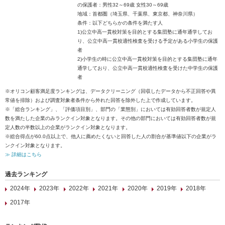
の保護者：男性32～69歳 女性30～69歳
地域：首都圏（埼玉県、千葉県、東京都、神奈川県）
条件：以下どちらかの条件を満たす人
1)公立中高一貫校対策を目的とする集団塾に通年通学してお
り、公立中高一貫校適性検査を受ける予定がある小学生の保護
者
2)小学生の時に公立中高一貫校対策を目的とする集団塾に通年
通学しており、公立中高一貫校適性検査を受けた中学生の保護
者
※オリコン顧客満足度ランキングは、データクリーニング（回収したデータから不正回答や異
常値を排除）および調査対象者条件から外れた回答を除外した上で作成しています。
※「総合ランキング」、「評価項目別」、部門の「業態別」においては有効回答者数が規定人
数を満たした企業のみランクイン対象となります。その他の部門においては有効回答者数が規
定人数の半数以上の企業がランクイン対象となります。
※総合得点が60.0点以上で、他人に薦めたくないと回答した人の割合が基準値以下の企業がラ
ンクイン対象となります。
≫ 詳細はこちら
過去ランキング
2024年
2023年
2022年
2021年
2020年
2019年
2018年
2017年