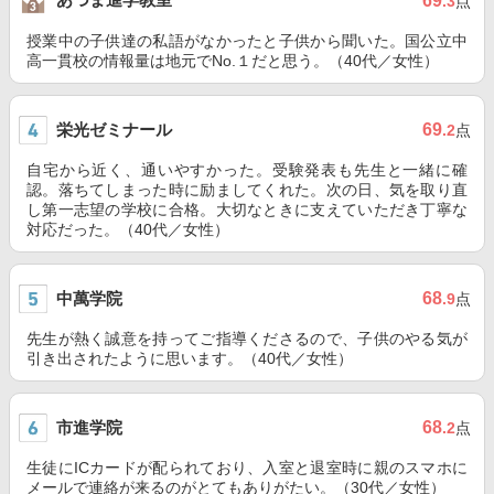
69
.3
点
授業中の子供達の私語がなかったと子供から聞いた。国公立中
高一貫校の情報量は地元でNo.１だと思う。（40代／女性）
栄光ゼミナール
69
.2
点
自宅から近く、通いやすかった。受験発表も先生と一緒に確
認。落ちてしまった時に励ましてくれた。次の日、気を取り直
し第一志望の学校に合格。大切なときに支えていただき丁寧な
対応だった。（40代／女性）
中萬学院
68
.9
点
先生が熱く誠意を持ってご指導くださるので、子供のやる気が
引き出されたように思います。（40代／女性）
市進学院
68
.2
点
生徒にICカードが配られており、入室と退室時に親のスマホに
メールで連絡が来るのがとてもありがたい。（30代／女性）