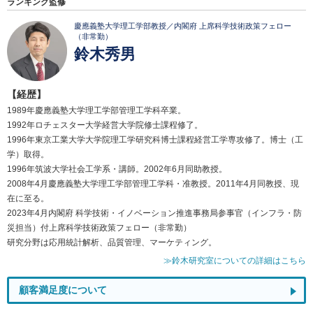
ランキング監修
慶應義塾大学理工学部教授／内閣府 上席科学技術政策フェロー
（非常勤）
鈴木秀男
【経歴】
1989年慶應義塾大学理工学部管理工学科卒業。
1992年ロチェスター大学経営大学院修士課程修了。
1996年東京工業大学大学院理工学研究科博士課程経営工学専攻修了。博士（工
学）取得。
1996年筑波大学社会工学系・講師。2002年6月同助教授。
2008年4月慶應義塾大学理工学部管理工学科・准教授。2011年4月同教授、現
在に至る。
2023年4月内閣府 科学技術・イノベーション推進事務局参事官（インフラ・防
災担当）付上席科学技術政策フェロー（非常勤）
研究分野は応用統計解析、品質管理、マーケティング。
≫鈴木研究室についての詳細はこちら
顧客満足度について