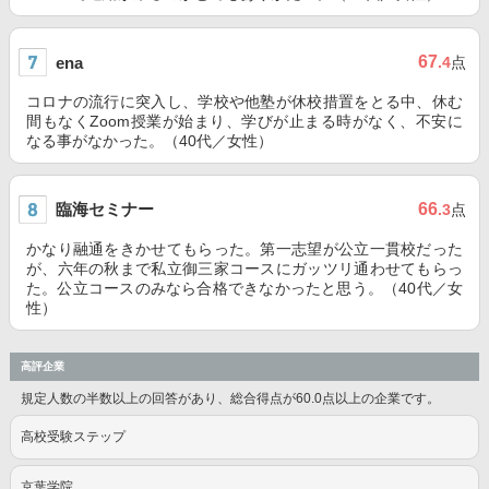
67
ena
.4
点
コロナの流行に突入し、学校や他塾が休校措置をとる中、休む
間もなくZoom授業が始まり、学びが止まる時がなく、不安に
なる事がなかった。（40代／女性）
臨海セミナー
66
.3
点
かなり融通をきかせてもらった。第一志望が公立一貫校だった
が、六年の秋まで私立御三家コースにガッツリ通わせてもらっ
た。公立コースのみなら合格できなかったと思う。（40代／女
性）
高評企業
規定人数の半数以上の回答があり、総合得点が60.0点以上の企業です。
高校受験ステップ
京葉学院