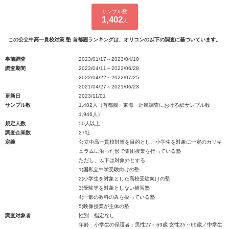
サンプル数
1,402
人
この公立中高一貫校対策 塾 首都圏ランキングは、オリコンの以下の調査に基づいています。
事前調査
2023/01/17～2023/04/10
調査期間
2023/04/11～2023/06/28
2022/04/22～2022/07/25
2021/04/27～2021/06/23
更新日
2023/11/01
サンプル数
1,402人（首都圏・東海・近畿調査における総サンプル数
1,946人）
規定人数
50人以上
調査企業数
27社
定義
公立中高一貫校対策を目的とし、小学生を対象に一定のカリキ
ュラムに沿った形で集団授業を行っている塾
ただし、以下は対象外とする
1)国私立中学受験向けの塾
2)小学生を対象とした高校受験向けの塾
3)受験等を対象としない補習塾
4)一部の教科のみを扱っている塾
5)映像授業が主体の塾
調査対象者
性別：指定なし
年齢：小学生の保護者：男性27～69歳 女性25～69歳／中学生