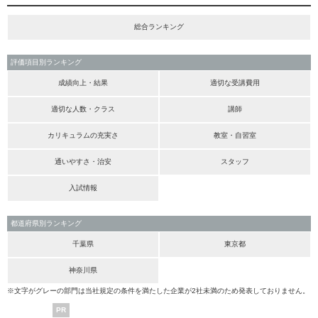
総合ランキング
評価項目別ランキング
成績向上・結果
適切な受講費用
適切な人数・クラス
講師
カリキュラムの充実さ
教室・自習室
通いやすさ・治安
スタッフ
入試情報
都道府県別ランキング
千葉県
東京都
神奈川県
※文字がグレーの部門は当社規定の条件を満たした企業が2社未満のため発表しておりません。
PR