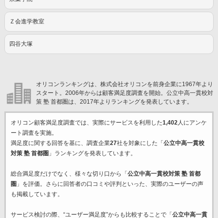
Ｚ会進学教室
四谷大塚
オリコンランキングは、株式会社オリコンを前身企業に1967年より
スタート。2006年からは顧客満足度調査を開始。公立中高一貫校対
策 塾 首都圏は、2017年よりランキングを発表しています。
オリコン顧客満足度調査では、実際にサービスを利用した
1,402
人にアンケ
ート調査を実施。
満足度に関する回答を基に、調査企業
27
社を対象にした「
公立中高一貫校
対策 塾 首都圏
」ランキングを発表しています。
総合満足度だけでなく、様々な切り口から「
公立中高一貫校対策 塾 首都
圏
」を評価。さらに回答者の口コミや評判といった、実際のユーザーの声
も掲載しています。
サービス検討の際、“ユーザー満足度”からも比較することで「
公立中高一貫