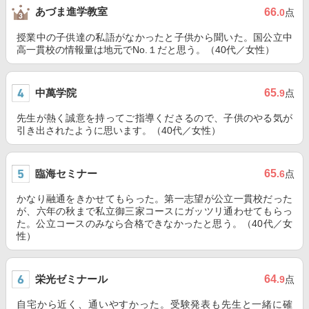
あづま進学教室
66
.0
点
授業中の子供達の私語がなかったと子供から聞いた。国公立中
高一貫校の情報量は地元でNo.１だと思う。（40代／女性）
中萬学院
65
.9
点
先生が熱く誠意を持ってご指導くださるので、子供のやる気が
引き出されたように思います。（40代／女性）
臨海セミナー
65
.6
点
かなり融通をきかせてもらった。第一志望が公立一貫校だった
が、六年の秋まで私立御三家コースにガッツリ通わせてもらっ
た。公立コースのみなら合格できなかったと思う。（40代／女
性）
栄光ゼミナール
64
.9
点
自宅から近く、通いやすかった。受験発表も先生と一緒に確