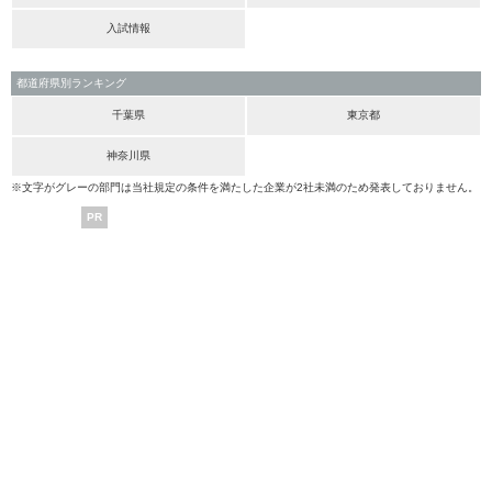
入試情報
都道府県別ランキング
千葉県
東京都
神奈川県
※文字がグレーの部門は当社規定の条件を満たした企業が2社未満のため発表しておりません。
PR