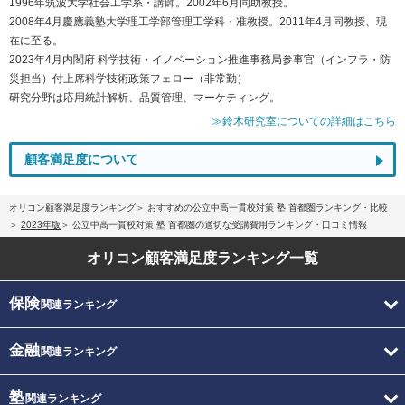
1996年筑波大学社会工学系・講師。2002年6月同助教授。
2008年4月慶應義塾大学理工学部管理工学科・准教授。2011年4月同教授、現
在に至る。
2023年4月内閣府 科学技術・イノベーション推進事務局参事官（インフラ・防
災担当）付上席科学技術政策フェロー（非常勤）
研究分野は応用統計解析、品質管理、マーケティング。
≫鈴木研究室についての詳細はこちら
顧客満足度について
オリコン顧客満足度ランキング
おすすめの公立中高一貫校対策 塾 首都圏ランキング・比較
2023年版
公立中高一貫校対策 塾 首都圏の適切な受講費用ランキング・口コミ情報
オリコン顧客満足度
ランキング一覧
保険
関連ランキング
金融
関連ランキング
塾
関連ランキング