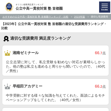
オリコン顧客満足度ランキング
公立中高一貫校対策 塾 首都圏
おすすめの公立中高一貫校対策 塾 首都圏ランキング・比較
2023年版
適切な受講費用
【2023年】公立中高一貫校対策 塾 首都圏の適切な受講費用ランキング・
比較
適切な受講費用 満足度ランキング
湘南ゼミナール
66
.7
点
公立志望に対して、私立受験を勧めない対応が素晴らしかっ
た。他の塾は私立も進めると周りから聞いていたので。（40代
／男性）
早稲田アカデミー
66
.2
点
中学受験に対する様々な知識を与えてくれた。面談によるモチ
ベーションアップをしてくれた。（40代／女性）