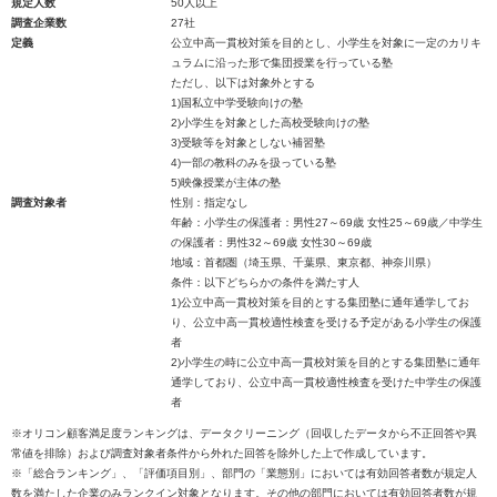
規定人数
50人以上
調査企業数
27社
定義
公立中高一貫校対策を目的とし、小学生を対象に一定のカリキ
ュラムに沿った形で集団授業を行っている塾
ただし、以下は対象外とする
1)国私立中学受験向けの塾
2)小学生を対象とした高校受験向けの塾
3)受験等を対象としない補習塾
4)一部の教科のみを扱っている塾
5)映像授業が主体の塾
調査対象者
性別：指定なし
年齢：小学生の保護者：男性27～69歳 女性25～69歳／中学生
の保護者：男性32～69歳 女性30～69歳
地域：首都圏（埼玉県、千葉県、東京都、神奈川県）
条件：以下どちらかの条件を満たす人
1)公立中高一貫校対策を目的とする集団塾に通年通学してお
り、公立中高一貫校適性検査を受ける予定がある小学生の保護
者
2)小学生の時に公立中高一貫校対策を目的とする集団塾に通年
通学しており、公立中高一貫校適性検査を受けた中学生の保護
者
※オリコン顧客満足度ランキングは、データクリーニング（回収したデータから不正回答や異
常値を排除）および調査対象者条件から外れた回答を除外した上で作成しています。
※「総合ランキング」、「評価項目別」、部門の「業態別」においては有効回答者数が規定人
数を満たした企業のみランクイン対象となります。その他の部門においては有効回答者数が規