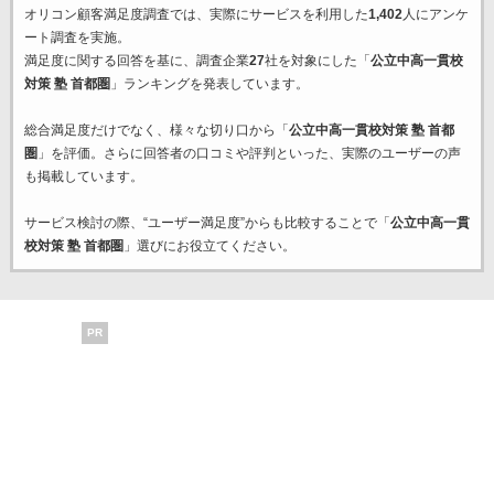
オリコン顧客満足度調査では、実際にサービスを利用した
1,402
人にアンケ
ート調査を実施。
満足度に関する回答を基に、調査企業
27
社を対象にした「
公立中高一貫校
対策 塾 首都圏
」ランキングを発表しています。
総合満足度だけでなく、様々な切り口から「
公立中高一貫校対策 塾 首都
圏
」を評価。さらに回答者の口コミや評判といった、実際のユーザーの声
も掲載しています。
サービス検討の際、“ユーザー満足度”からも比較することで「
公立中高一貫
校対策 塾 首都圏
」選びにお役立てください。
PR