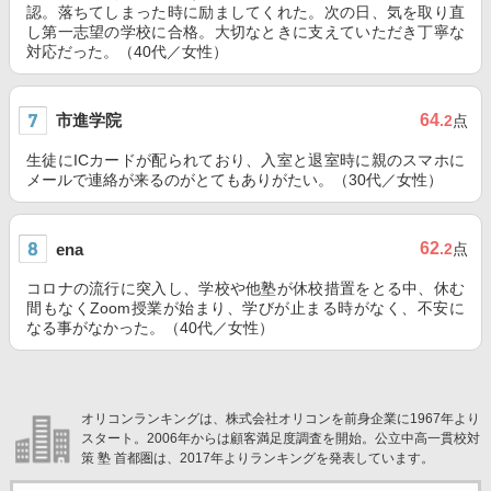
認。落ちてしまった時に励ましてくれた。次の日、気を取り直
し第一志望の学校に合格。大切なときに支えていただき丁寧な
対応だった。（40代／女性）
市進学院
64
.2
点
生徒にICカードが配られており、入室と退室時に親のスマホに
メールで連絡が来るのがとてもありがたい。（30代／女性）
62
ena
.2
点
コロナの流行に突入し、学校や他塾が休校措置をとる中、休む
間もなくZoom授業が始まり、学びが止まる時がなく、不安に
なる事がなかった。（40代／女性）
オリコンランキングは、株式会社オリコンを前身企業に1967年より
スタート。2006年からは顧客満足度調査を開始。公立中高一貫校対
策 塾 首都圏は、2017年よりランキングを発表しています。