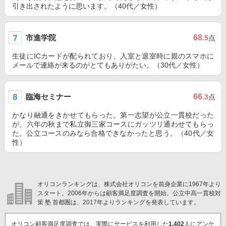
引き出されたように思います。（40代／女性）
市進学院
68
.5
点
生徒にICカードが配られており、入室と退室時に親のスマホに
メールで連絡が来るのがとてもありがたい。（30代／女性）
臨海セミナー
66
.3
点
かなり融通をきかせてもらった。第一志望が公立一貫校だった
が、六年の秋まで私立御三家コースにガッツリ通わせてもらっ
た。公立コースのみなら合格できなかったと思う。（40代／女
性）
オリコンランキングは、株式会社オリコンを前身企業に1967年より
スタート。2006年からは顧客満足度調査を開始。公立中高一貫校対
策 塾 首都圏は、2017年よりランキングを発表しています。
オリコン顧客満足度調査では、実際にサービスを利用した
1,402
人にアンケ