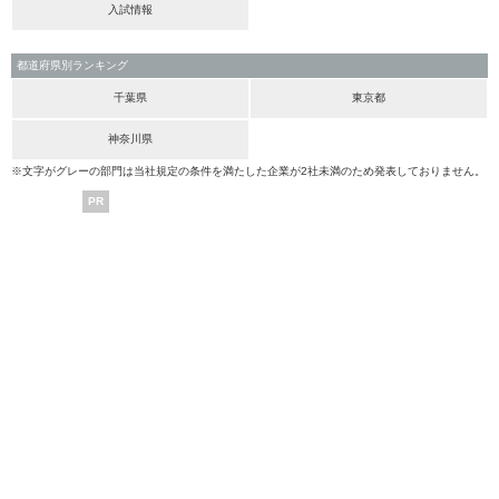
入試情報
都道府県別ランキング
千葉県
東京都
神奈川県
※文字がグレーの部門は当社規定の条件を満たした企業が2社未満のため発表しておりません。
PR