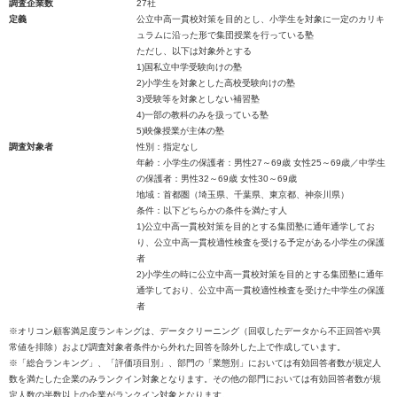
調査企業数
27社
定義
公立中高一貫校対策を目的とし、小学生を対象に一定のカリキ
ュラムに沿った形で集団授業を行っている塾
ただし、以下は対象外とする
1)国私立中学受験向けの塾
2)小学生を対象とした高校受験向けの塾
3)受験等を対象としない補習塾
4)一部の教科のみを扱っている塾
5)映像授業が主体の塾
調査対象者
性別：指定なし
年齢：小学生の保護者：男性27～69歳 女性25～69歳／中学生
の保護者：男性32～69歳 女性30～69歳
地域：首都圏（埼玉県、千葉県、東京都、神奈川県）
条件：以下どちらかの条件を満たす人
1)公立中高一貫校対策を目的とする集団塾に通年通学してお
り、公立中高一貫校適性検査を受ける予定がある小学生の保護
者
2)小学生の時に公立中高一貫校対策を目的とする集団塾に通年
通学しており、公立中高一貫校適性検査を受けた中学生の保護
者
※オリコン顧客満足度ランキングは、データクリーニング（回収したデータから不正回答や異
常値を排除）および調査対象者条件から外れた回答を除外した上で作成しています。
※「総合ランキング」、「評価項目別」、部門の「業態別」においては有効回答者数が規定人
数を満たした企業のみランクイン対象となります。その他の部門においては有効回答者数が規
定人数の半数以上の企業がランクイン対象となります。