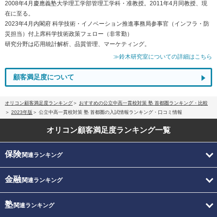
2008年4月慶應義塾大学理工学部管理工学科・准教授。2011年4月同教授、現
在に至る。
2023年4月内閣府 科学技術・イノベーション推進事務局参事官（インフラ・防
災担当）付上席科学技術政策フェロー（非常勤）
研究分野は応用統計解析、品質管理、マーケティング。
≫鈴木研究室についての詳細はこちら
顧客満足度について
オリコン顧客満足度ランキング
おすすめの公立中高一貫校対策 塾 首都圏ランキング・比較
2023年版
公立中高一貫校対策 塾 首都圏の入試情報ランキング・口コミ情報
オリコン顧客満足度
ランキング一覧
保険
関連ランキング
金融
関連ランキング
塾
関連ランキング