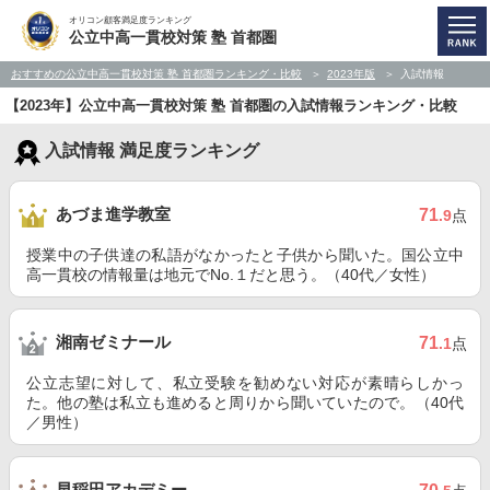
オリコン顧客満足度ランキング
公立中高一貫校対策 塾 首都圏
おすすめの公立中高一貫校対策 塾 首都圏ランキング・比較
2023年版
入試情報
【2023年】公立中高一貫校対策 塾 首都圏の入試情報ランキング・比較
入試情報 満足度ランキング
あづま進学教室
71
.9
点
授業中の子供達の私語がなかったと子供から聞いた。国公立中
高一貫校の情報量は地元でNo.１だと思う。（40代／女性）
湘南ゼミナール
71
.1
点
公立志望に対して、私立受験を勧めない対応が素晴らしかっ
た。他の塾は私立も進めると周りから聞いていたので。（40代
／男性）
早稲田アカデミー