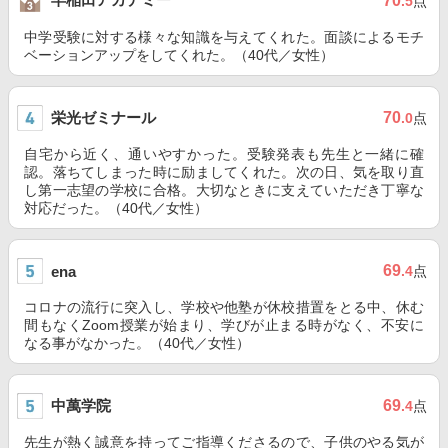
70
.5
点
中学受験に対する様々な知識を与えてくれた。面談によるモチ
ベーションアップをしてくれた。（40代／女性）
栄光ゼミナール
70
.0
点
自宅から近く、通いやすかった。受験発表も先生と一緒に確
認。落ちてしまった時に励ましてくれた。次の日、気を取り直
し第一志望の学校に合格。大切なときに支えていただき丁寧な
対応だった。（40代／女性）
69
ena
.4
点
コロナの流行に突入し、学校や他塾が休校措置をとる中、休む
間もなくZoom授業が始まり、学びが止まる時がなく、不安に
なる事がなかった。（40代／女性）
中萬学院
69
.4
点
先生が熱く誠意を持ってご指導くださるので、子供のやる気が