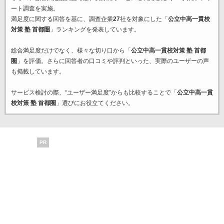
ート調査を実施。
満足度に関する回答を基に、調査企業
27
社を対象にした「
公立中高一貫校
対策 塾 首都圏
」ランキングを発表しています。
総合満足度だけでなく、様々な切り口から「
公立中高一貫校対策 塾 首都
圏
」を評価。さらに回答者の口コミや評判といった、実際のユーザーの声
も掲載しています。
サービス検討の際、“ユーザー満足度”からも比較することで「
公立中高一貫
校対策 塾 首都圏
」選びにお役立てください。
PR