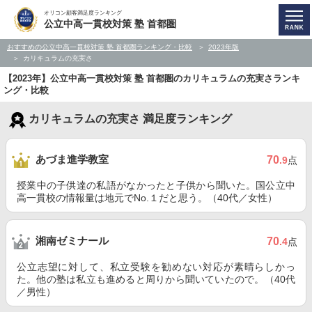
オリコン顧客満足度ランキング
公立中高一貫校対策 塾 首都圏
おすすめの公立中高一貫校対策 塾 首都圏ランキング・比較
2023年版
カリキュラムの充実さ
【2023年】公立中高一貫校対策 塾 首都圏のカリキュラムの充実さランキ
ング・比較
カリキュラムの充実さ 満足度ランキング
あづま進学教室
70
.9
点
授業中の子供達の私語がなかったと子供から聞いた。国公立中
高一貫校の情報量は地元でNo.１だと思う。（40代／女性）
湘南ゼミナール
70
.4
点
公立志望に対して、私立受験を勧めない対応が素晴らしかっ
た。他の塾は私立も進めると周りから聞いていたので。（40代
／男性）