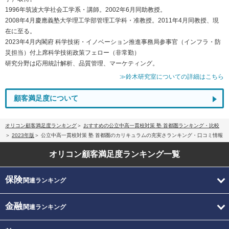
1996年筑波大学社会工学系・講師。2002年6月同助教授。
2008年4月慶應義塾大学理工学部管理工学科・准教授。2011年4月同教授、現
在に至る。
2023年4月内閣府 科学技術・イノベーション推進事務局参事官（インフラ・防
災担当）付上席科学技術政策フェロー（非常勤）
研究分野は応用統計解析、品質管理、マーケティング。
≫鈴木研究室についての詳細はこちら
顧客満足度について
オリコン顧客満足度ランキング
おすすめの公立中高一貫校対策 塾 首都圏ランキング・比較
2023年版
公立中高一貫校対策 塾 首都圏のカリキュラムの充実さランキング・口コミ情報
オリコン顧客満足度
ランキング一覧
保険
関連ランキング
金融
関連ランキング