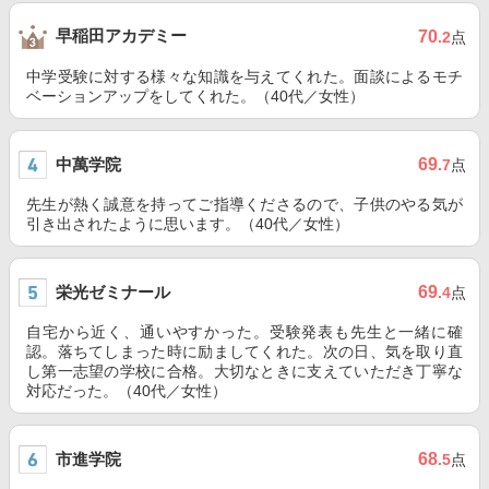
早稲田アカデミー
70
.2
点
中学受験に対する様々な知識を与えてくれた。面談によるモチ
ベーションアップをしてくれた。（40代／女性）
中萬学院
69
.7
点
先生が熱く誠意を持ってご指導くださるので、子供のやる気が
引き出されたように思います。（40代／女性）
栄光ゼミナール
69
.4
点
自宅から近く、通いやすかった。受験発表も先生と一緒に確
認。落ちてしまった時に励ましてくれた。次の日、気を取り直
し第一志望の学校に合格。大切なときに支えていただき丁寧な
対応だった。（40代／女性）
市進学院
68
.5
点