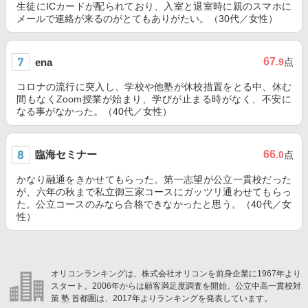
生徒にICカードが配られており、入室と退室時に親のスマホに
メールで連絡が来るのがとてもありがたい。（30代／女性）
67
ena
.9
点
コロナの流行に突入し、学校や他塾が休校措置をとる中、休む
間もなくZoom授業が始まり、学びが止まる時がなく、不安に
なる事がなかった。（40代／女性）
臨海セミナー
66
.0
点
かなり融通をきかせてもらった。第一志望が公立一貫校だった
が、六年の秋まで私立御三家コースにガッツリ通わせてもらっ
た。公立コースのみなら合格できなかったと思う。（40代／女
性）
オリコンランキングは、株式会社オリコンを前身企業に1967年より
スタート。2006年からは顧客満足度調査を開始。公立中高一貫校対
策 塾 首都圏は、2017年よりランキングを発表しています。