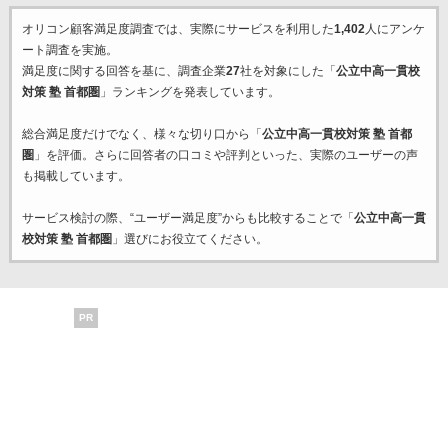
オリコン顧客満足度調査では、実際にサービスを利用した
1,402
人にアンケ
ート調査を実施。
満足度に関する回答を基に、調査企業
27
社を対象にした「
公立中高一貫校
対策 塾 首都圏
」ランキングを発表しています。
総合満足度だけでなく、様々な切り口から「
公立中高一貫校対策 塾 首都
圏
」を評価。さらに回答者の口コミや評判といった、実際のユーザーの声
も掲載しています。
サービス検討の際、“ユーザー満足度”からも比較することで「
公立中高一貫
校対策 塾 首都圏
」選びにお役立てください。
PR