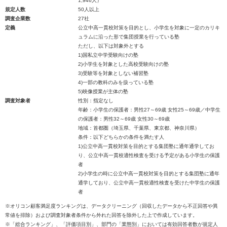
1,946人）
規定人数
50人以上
調査企業数
27社
定義
公立中高一貫校対策を目的とし、小学生を対象に一定のカリキ
ュラムに沿った形で集団授業を行っている塾
ただし、以下は対象外とする
1)国私立中学受験向けの塾
2)小学生を対象とした高校受験向けの塾
3)受験等を対象としない補習塾
4)一部の教科のみを扱っている塾
5)映像授業が主体の塾
調査対象者
性別：指定なし
年齢：小学生の保護者：男性27～69歳 女性25～69歳／中学生
の保護者：男性32～69歳 女性30～69歳
地域：首都圏（埼玉県、千葉県、東京都、神奈川県）
条件：以下どちらかの条件を満たす人
1)公立中高一貫校対策を目的とする集団塾に通年通学してお
り、公立中高一貫校適性検査を受ける予定がある小学生の保護
者
2)小学生の時に公立中高一貫校対策を目的とする集団塾に通年
通学しており、公立中高一貫校適性検査を受けた中学生の保護
者
※オリコン顧客満足度ランキングは、データクリーニング（回収したデータから不正回答や異
常値を排除）および調査対象者条件から外れた回答を除外した上で作成しています。
※「総合ランキング」、「評価項目別」、部門の「業態別」においては有効回答者数が規定人