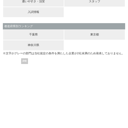
通いやすさ・治安
スタッフ
入試情報
都道府県別ランキング
千葉県
東京都
神奈川県
※文字がグレーの部門は当社規定の条件を満たした企業が2社未満のため発表しておりません。
PR