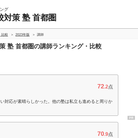
ング
対策 塾 首都圏
・比較
2023年版
講師
対策 塾 首都圏の講師ランキング・比較
72
.2
点
ない対応が素晴らしかった。他の塾は私立も進めると周りか
PR
70
.9
点