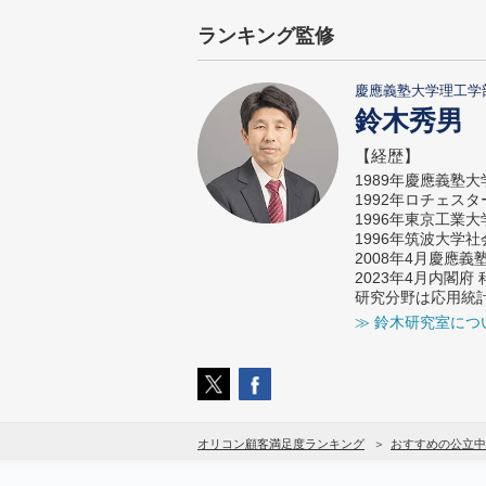
ランキング監修
慶應義塾大学理工学
鈴木秀男
【経歴】
1989年慶應義塾
1992年ロチェス
1996年東京工業
1996年筑波大学
2008年4月慶應
2023年4月内閣
研究分野は応用統
≫ 鈴木研究室につ
オリコン顧客満足度ランキング
おすすめの公立中