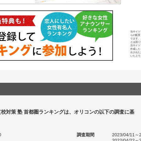
当サイト
らの配置
ります。
とは固く
当サイト
作成した
出された
いた上で
校対策 塾 首都圏ランキングは、オリコンの以下の調査に基
0
調査期間
2023/04/11～2
2022/04/22～2