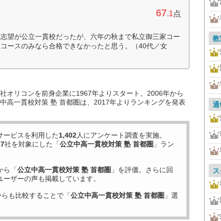
67
.1
点
一志望が公立一貫校だったが、六年の秋まで私立御三家コー
教
コースのみなら合格できなかったと思う。（40代／女
オリコンを前身企業に1967年よりスタート。2006年から
高一貫校対策 塾 首都圏は、2017年よりランキングを発表
通
サービスを利用した
1,402
人にアンケート調査を実施。
27
社を対象にした「
公立中高一貫校対策 塾 首都圏
」ラン
から「
公立中高一貫校対策 塾 首都圏
」を評価。さらに回
ス
ユーザーの声も掲載しています。
からも比較することで「
公立中高一貫校対策 塾 首都圏
」選