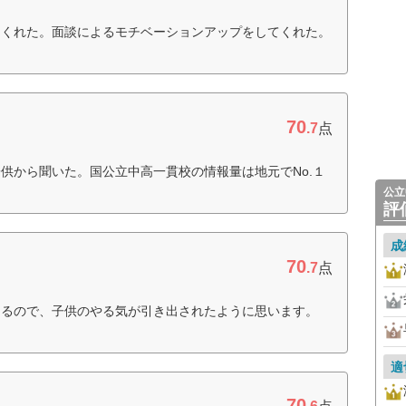
てくれた。面談によるモチベーションアップをしてくれた。
70
.7
点
供から聞いた。国公立中高一貫校の情報量は地元でNo.１
公立
評
成
70
.7
点
さるので、子供のやる気が引き出されたように思います。
適
70