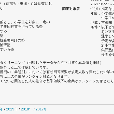
02人（首都圏・東海・近畿調査にお
2021/04/27～2
人）
調査対象者
性別：指定な
年齢：小学生の
中学生の
的とし、小学生を対象に一定の
地域：首都圏
で集団授業を行っている塾
条件：以下ど
する
1)公
の塾
通学し
高校受験向けの塾
予定が
い補習塾
2)小
っている塾
集団塾
検査を
タクリーニング（回収したデータから不正回答や異常値を排除）
除外した上で作成しています。
部門の「業態別」においては有効回答者数が規定人数を満たした企業の
数以上の企業がランクイン対象となります。
めたくないと回答した人の割合が基準値以下の企業がランクイン対象とな
0年
/
2019年
/
2018年
/
2017年