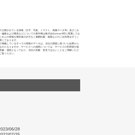
で公開されている情報（文字、写真、イラスト、画像データ等）及びこれ
・編集および構造などについての著作権は株式会社oricon MEに帰属してお
これらの情報を権利者の許可なく無断転載・複製などの二次利用を行うこ
禁じております。
で掲載しているすべての情報やデータは、当社の調査に基づいた結果から
ものとなりますが、サービスへの感想については、サービスの利用者が提
見解・感想となっており、当社の見解・意見ではないことをご理解いただ
ご覧ください。
023/06/28
022/07/25