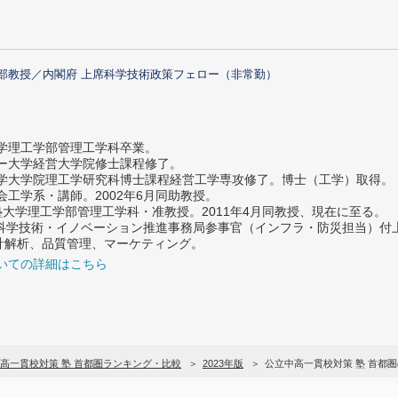
部教授／内閣府 上席科学技術政策フェロー（非常勤）
大学理工学部管理工学科卒業。
ター大学経営大学院修士課程修了。
大学大学院理工学研究科博士課程経営工学専攻修了。博士（工学）取得。
社会工学系・講師。2002年6月同助教授。
義塾大学理工学部管理工学科・准教授。2011年4月同教授、現在に至る。
府 科学技術・イノベーション推進事務局参事官（インフラ・防災担当）
計解析、品質管理、マーケティング。
いての詳細はこちら
高一貫校対策 塾 首都圏ランキング・比較
2023年版
公立中高一貫校対策 塾 首都