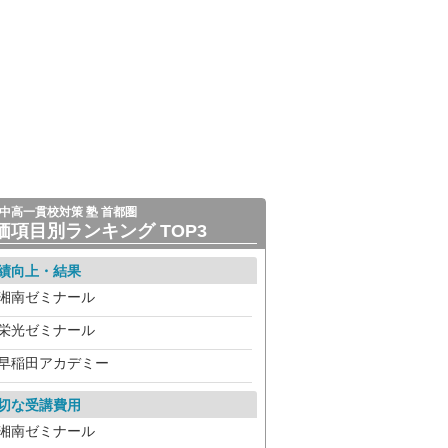
中高一貫校対策 塾 首都圏
価項目別ランキング TOP3
績向上・結果
湘南ゼミナール
栄光ゼミナール
早稲田アカデミー
切な受講費用
湘南ゼミナール