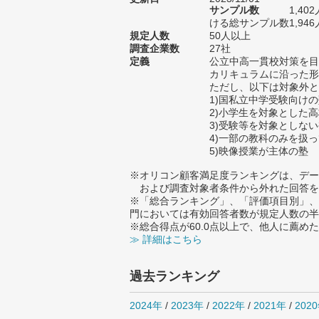
サンプル数
1,4
ける総サンプル数1,946
規定人数
50人以上
調査企業数
27社
定義
公立中高一貫校対策を目
カリキュラムに沿った形
ただし、以下は対象外と
1)国私立中学受験向け
2)小学生を対象とした
3)受験等を対象としな
4)一部の教科のみを扱
5)映像授業が主体の塾
※オリコン顧客満足度ランキングは、デー
および調査対象者条件から外れた回答を
※「総合ランキング」、「評価項目別」、
門においては有効回答者数が規定人数の半
※総合得点が60.0点以上で、他人に薦
≫ 詳細はこちら
過去ランキング
2024年
/
2023年
/
2022年
/
2021年
/
202