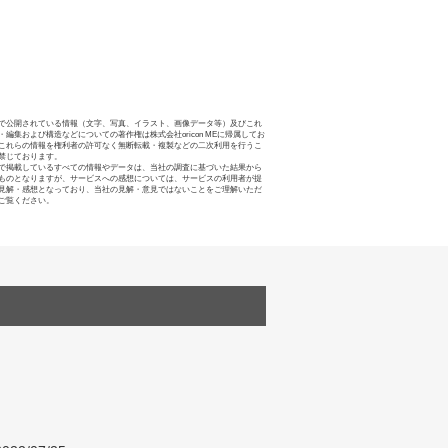
で公開されている情報（文字、写真、イラスト、画像データ等）及びこれ
・編集および構造などについての著作権は株式会社oricon MEに帰属してお
これらの情報を権利者の許可なく無断転載・複製などの二次利用を行うこ
禁じております。
で掲載しているすべての情報やデータは、当社の調査に基づいた結果から
ものとなりますが、サービスへの感想については、サービスの利用者が提
見解・感想となっており、当社の見解・意見ではないことをご理解いただ
ご覧ください。