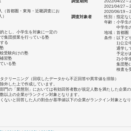
1
調査期間
2022/04/22～2
2021/04/27～2
01人（首都圏・東海・近畿調査にお
2020/06/19～2
人）
調査対象者
性別：指定な
年齢：小学生の
中学生の
的とし、小学生を対象に一定の
地域：首都圏
で集団授業を行っている塾
条件：以下ど
する
1)公
の塾
通学し
高校受験向けの塾
予定が
い補習塾
2)小
っている塾
集団塾
検査を
タクリーニング（回収したデータから不正回答や異常値を排除）
除外した上で作成しています。
部門の「業態別」においては有効回答者数が規定人数を満たした企業の
数以上の企業がランクイン対象となります。
めたくないと回答した人の割合が基準値以下の企業がランクイン対象とな