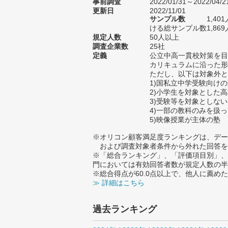
事前調査
2022/01/31～2022/04/2
更新日
2022/11/01
サンプル数
1,4
ける総サンプル数1,869
規定人数
50人以上
調査企業数
25社
定義
公立中高一貫校対策を目
カリキュラムに沿った形
ただし、以下は対象外と
1)国私立中学受験向け
2)小学生を対象とした
3)受験等を対象としな
4)一部の教科のみを扱
5)映像授業が主体の塾
※オリコン顧客満足度ランキングは、デー
および調査対象者条件から外れた回答を
※「総合ランキング」、「評価項目別」、
門においては有効回答者数が規定人数の半
※総合得点が60.0点以上で、他人に薦
≫ 詳細はこちら
過去ランキング