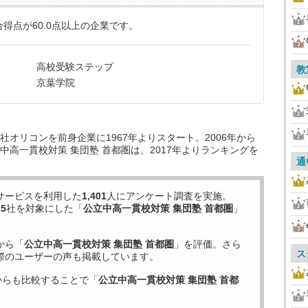
得点が60.0点以上の企業です。
高校受験ステップ
教
京葉学院
オリコンを前身企業に1967年よりスタート。2006年から
高一貫校対策 集団塾 首都圏は、2017年よりランキングを
通
サービスを利用した
1,401
人にアンケート調査を実施。
25
社を対象にした「
公立中高一貫校対策 集団塾 首都圏
」
から「
公立中高一貫校対策 集団塾 首都圏
」を評価。さら
ス
際のユーザーの声も掲載しています。
からも比較することで「
公立中高一貫校対策 集団塾 首都