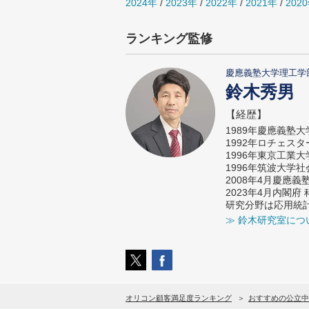
2024年
/
2023年
/
2022年
/
2021年
/
202
ランキング監修
慶應義塾大学理工学
鈴木秀男
【経歴】
1989年慶應義塾
1992年ロチェス
1996年東京工業
1996年筑波大学
2008年4月慶應
2023年4月内閣
研究分野は応用統
≫ 鈴木研究室につ
オリコン顧客満足度ランキング
おすすめの公立中