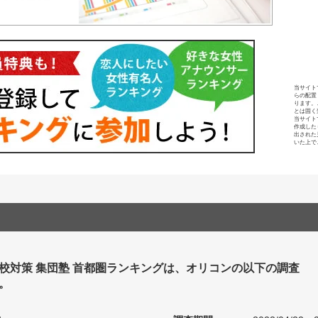
当サイト
らの配置
ります。
とは固く
当サイト
作成した
出された
いた上で
校対策 集団塾 首都圏ランキングは、オリコンの以下の調査
。