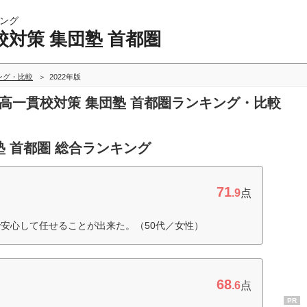
ング
対策 集団塾 首都圏
ング・比較
2022年版
中高一貫校対策 集団塾 首都圏ランキング・比較
塾 首都圏 総合ランキング
71
.9
点
安心して任せることが出来た。（50代／女性）
68
.6
点
PR