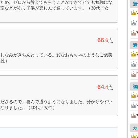
たため、ゼロから教えてもらうことができてとても勉強にな
適
室などがあり子供が楽しんで通っています。（30代／女
66
.6
点
適
だしなみがきちんとしている。変なおもちゃのようなご褒美
女性）
64
講
.4
点
くださるので、喜んで通うようになりました。分かりやすい
なりました。（40代／女性）
カ