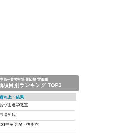
中高一貫校対策 集団塾 首都圏
価項目別ランキング TOP3
績向上・結果
あづま進学教室
市進学院
CG中萬学院・啓明館