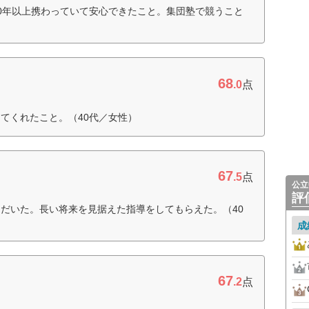
0年以上携わっていて安心できたこと。集団塾で競うこと
68
.0
点
てくれたこと。（40代／女性）
67
.5
点
公立
評
だいた。長い将来を見据えた指導をしてもらえた。（40
成
67
.2
点