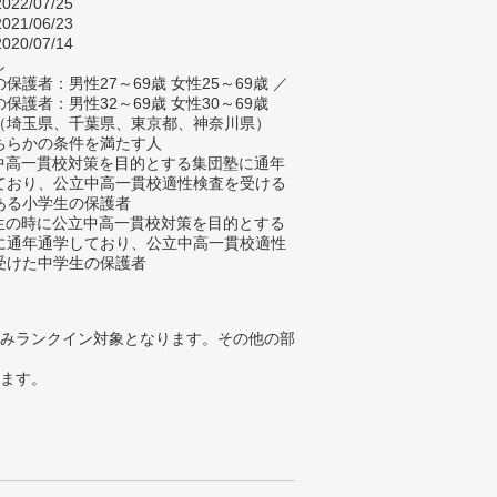
022/07/25
021/06/23
020/07/14
し
保護者：男性27～69歳 女性25～69歳 ／
保護者：男性32～69歳 女性30～69歳
（埼玉県、千葉県、東京都、神奈川県）
ちらかの条件を満たす人
立中高一貫校対策を目的とする集団塾に通年
ており、公立中高一貫校適性検査を受ける
ある小学生の保護者
学生の時に公立中高一貫校対策を目的とする
に通年通学しており、公立中高一貫校適性
受けた中学生の保護者
みランクイン対象となります。その他の部
ります。