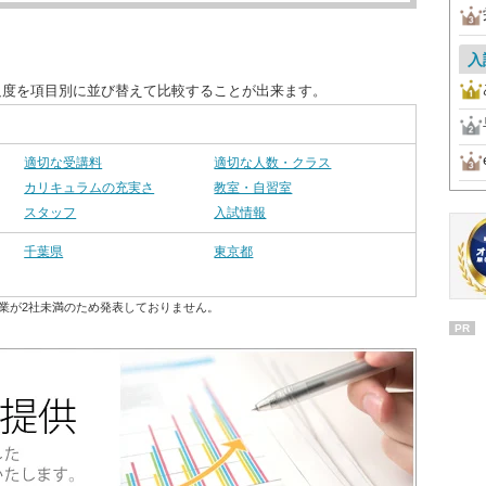
入
足度を項目別に並び替えて比較することが出来ます。
適切な受講料
適切な人数・クラス
カリキュラムの充実さ
教室・自習室
スタッフ
入試情報
千葉県
東京都
業が2社未満のため発表しておりません。
PR