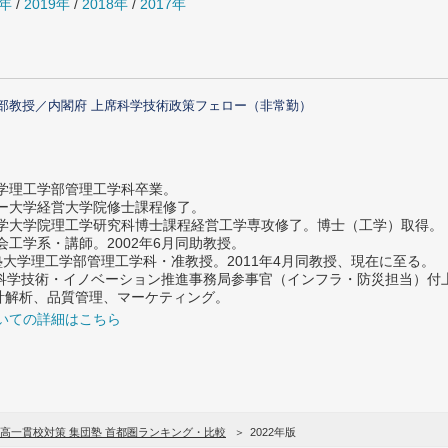
0年
/
2019年
/
2018年
/
2017年
部教授／内閣府 上席科学技術政策フェロー（非常勤）
大学理工学部管理工学科卒業。
ター大学経営大学院修士課程修了。
大学大学院理工学研究科博士課程経営工学専攻修了。博士（工学）取得。
社会工学系・講師。2002年6月同助教授。
義塾大学理工学部管理工学科・准教授。2011年4月同教授、現在に至る。
府 科学技術・イノベーション推進事務局参事官（インフラ・防災担当）
計解析、品質管理、マーケティング。
いての詳細はこちら
高一貫校対策 集団塾 首都圏ランキング・比較
2022年版