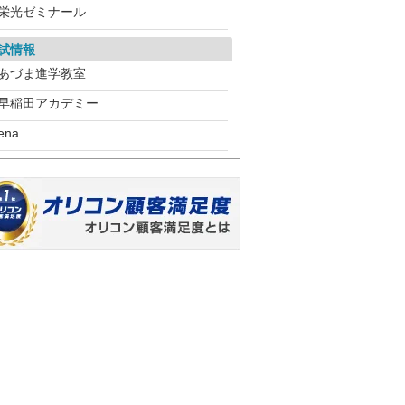
栄光ゼミナール
試情報
あづま進学教室
早稲田アカデミー
ena