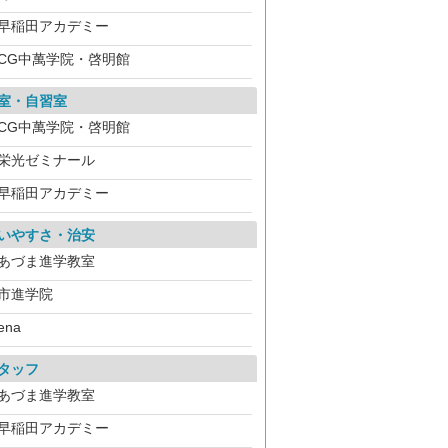
早稲田アカデミー
CG中萬学院・啓明館
室・自習室
CG中萬学院・啓明館
栄光ゼミナール
早稲田アカデミー
いやすさ・治安
あづま進学教室
市進学院
ena
タッフ
あづま進学教室
早稲田アカデミー