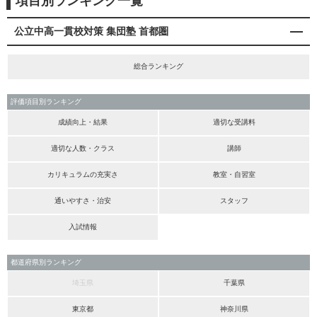
項目別ランキング一覧
公立中高一貫校対策 集団塾 首都圏
総合ランキング
評価項目別ランキング
成績向上・結果
適切な受講料
適切な人数・クラス
講師
カリキュラムの充実さ
教室・自習室
通いやすさ・治安
スタッフ
入試情報
都道府県別ランキング
埼玉県
千葉県
東京都
神奈川県