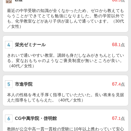
.5
点
最近の中学受験の知識が全くなかったため、ゼロから教えても
らうことができてとても勉強になりました。塾の学習以外で
も、化学教室などがあり子供が楽しんで通っています。（30代
／女性）
栄光ゼミナール
68
.1
点
きれいで通いやすい教室。講師も身だしなみがきちんとしてい
る。変なおもちゃのようなご褒美制度が無いところが良い。
（40代／女性）
市進学院
67
.4
点
本人の性格を考え手厚く指導していただいた。長い将来を見据
えた指導をしてもらえた。（40代／女性）
CG中萬学院・啓明館
67
.1
点
教師が公立中高一貫一貫校の受験に10年以上携わっていて安心