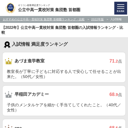
オリコン顧客満足度ランキング
公立中高一貫校対策 集団塾 首都圏
おすすめの公立中高一貫校対策 集団塾 首都圏ランキング・比較
2022年版
入試情報
【2022年】公立中高一貫校対策 集団塾 首都圏の入試情報ランキング・比
較
入試情報 満足度ランキング
あづま進学教室
71
.2
点
教室長が丁寧に子どもに対応する人で安心して任せることが出
来た。（50代／女性）
早稲田アカデミー
68
.9
点
子供のメンタルケアを細かく手当てしてくれたこと。（40代／
女性）
68
ena