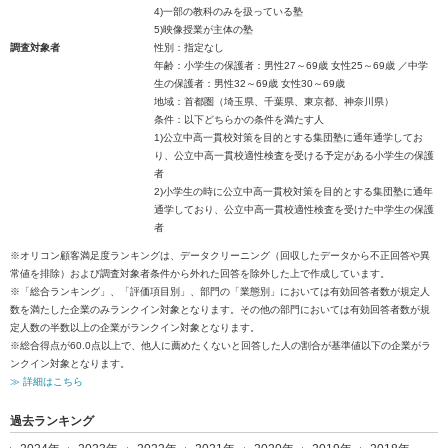
4)一部の教科のみを扱っている塾
5)映像授業が主体の塾
調査対象者
性別：指定なし
年齢：小学生の保護者：男性27～69歳 女性25～69歳 ／中学
生の保護者：男性32～69歳 女性30～69歳
地域：首都圏（埼玉県、千葉県、東京都、神奈川県）
条件：以下どちらかの条件を満たす人
1)公立中高一貫校対策を目的とする集団塾に通年通学してお
り、公立中高一貫校適性検査を受ける予定がある小学生の保護
者
2)小学生の時に公立中高一貫校対策を目的とする集団塾に通年
通学しており、公立中高一貫校適性検査を受けた中学生の保護
者
※オリコン顧客満足度ランキングは、データクリーニング（回収したデータから不正回答や異
常値を排除）および調査対象者条件から外れた回答を除外した上で作成しています。
※「総合ランキング」、「評価項目別」、部門の「業態別」においては有効回答者数が規定人
数を満たした企業のみランクイン対象となります。その他の部門においては有効回答者数が規
定人数の半数以上の企業がランクイン対象となります。
※総合得点が60.0点以上で、他人に薦めたくないと回答した人の割合が基準値以下の企業がラ
ンクイン対象となります。
≫ 詳細はこちら
過去ランキング