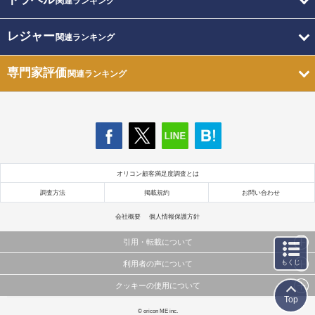
関連ランキング
レジャー
関連ランキング
専門家評価
関連ランキング
オリコン顧客満足度調査とは
調査方法
掲載規約
お問い合わせ
会社概要
個人情報保護方針
引用・転載について
もくじ
利用者の声について
当サイトで公開されている情報（文字、写真、イラスト、画像データ等）及びこれらの配置・
編集および構造などについての著作権は株式会社oricon MEに帰属しております。
クッキーの使用について
当サイトに掲載している内容はすべてサービスの利用者が提出された見解・感想です。
これらの情報を権利者の許可なく無断転載・複製などの二次利用を行うことは固く禁じており
Top
弊社が内容について正確性を含め一切保証するものではありません。
ます。
このサイトでは Cookie を使用して、ユーザーに合わせたコンテンツや広告の表示、ソーシャル
© oricon ME inc.
弊社の見解・ 意見ではないことをご理解いただいた上でご覧ください。