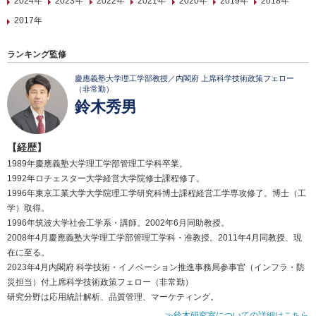
2024年
2023年
2022年
2021年
2020年
2019年
2018年
2017年
ランキング監修
慶應義塾大学理工学部教授／内閣府 上席科学技術政策フェロー
（非常勤）
鈴木秀男
【経歴】
1989年慶應義塾大学理工学部管理工学科卒業。
1992年ロチェスター大学経営大学院修士課程修了。
1996年東京工業大学大学院理工学研究科博士課程経営工学専攻修了。博士（工
学）取得。
1996年筑波大学社会工学系・講師。2002年6月同助教授。
2008年4月慶應義塾大学理工学部管理工学科・准教授。2011年4月同教授、現
在に至る。
2023年4月内閣府 科学技術・イノベーション推進事務局参事官（インフラ・防
災担当）付上席科学技術政策フェロー（非常勤）
研究分野は応用統計解析、品質管理、マーケティング。
≫鈴木研究室についての詳細はこちら