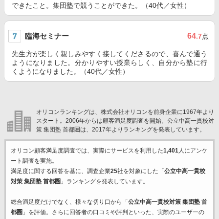
できたこと。集団塾で競うことができた。（40代／女性）
臨海セミナー
64
.7
点
先生方が楽しく親しみやすく接してくださるので、喜んで通う
ようになりました。分かりやすい授業らしく、自分から塾に行
くようになりました。（40代／女性）
オリコンランキングは、株式会社オリコンを前身企業に1967年より
スタート。2006年からは顧客満足度調査を開始。公立中高一貫校対
策 集団塾 首都圏は、2017年よりランキングを発表しています。
オリコン顧客満足度調査では、実際にサービスを利用した
1,401
人にアンケ
ート調査を実施。
満足度に関する回答を基に、調査企業
25
社を対象にした「
公立中高一貫校
対策 集団塾 首都圏
」ランキングを発表しています。
総合満足度だけでなく、様々な切り口から「
公立中高一貫校対策 集団塾 首
都圏
」を評価。さらに回答者の口コミや評判といった、実際のユーザーの