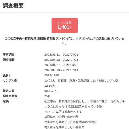
調査概要
サンプル数
1,401
人
この公立中高一貫校対策 集団塾 首都圏ランキングは、オリコンの以下の調査に基づいていま
す。
事前調査
2022/01/31～2022/04/21
調査期間
2022/04/22～2022/07/25
2021/04/27～2021/06/23
2020/06/19～2020/07/14
更新日
2022/11/01
サンプル数
1,401人（首都圏・東海・近畿調査における総サンプル数
1,869人）
規定人数
50人以上
調査企業数
25社
定義
公立中高一貫校対策を目的とし、小学生を対象に一定のカリキ
ュラムに沿った形で集団授業を行っている塾
ただし、以下は対象外とする
1)国私立中学受験向けの塾
2)小学生を対象とした高校受験向けの塾
3)受験等を対象としない補習塾