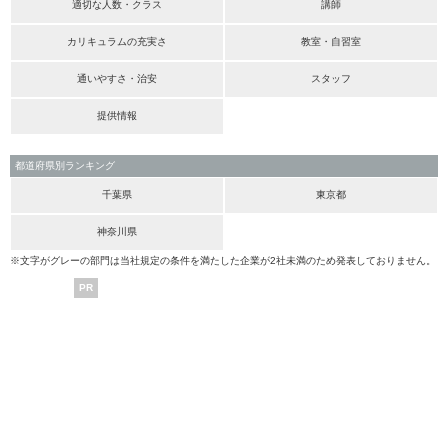
適切な人数・クラス
講師
カリキュラムの充実さ
教室・自習室
通いやすさ・治安
スタッフ
提供情報
都道府県別ランキング
千葉県
東京都
神奈川県
※文字がグレーの部門は当社規定の条件を満たした企業が2社未満のため発表しておりません。
PR