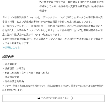
2)小学生の時に公立中高一貫校対策を目的とする集団塾に通
年通学しており、公立中高一貫校適性検査を受けた中学生の
保護者
※オリコン顧客満足度ランキングは、データクリーニング（回収したデータから不正回答や異
常値を排除）および調査対象者条件から外れた回答を除外した上で作成しています。
※「総合ランキング」、「評価項目別」、部門の「業態別」においては有効回答者数が規定人
数を満たした企業のみランクイン対象となります。その他の部門においては有効回答者数が規
定人数の半数以上の企業がランクイン対象となります。
※総合得点が60.0点以上で、他人に薦めたくないと回答した人の割合が基準値以下の企業がラ
ンクイン対象となります。
≫ 詳細はこちら
設問内容
・総合満足度
・評価項目（小項目）
・利用した感想（良かった点・悪かった点）
・他者推奨意向
・他者推奨意向理由
アンケート調査を実施した際の質問事項です。満足度評価項目のほか、該当サービスの利用状況や検討内
容を質問しています。
その他の設問内容はこちら