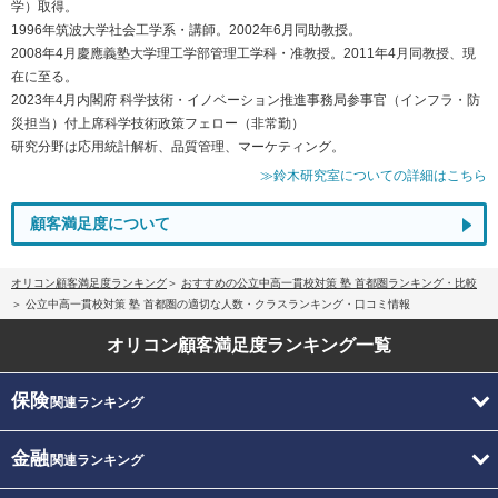
学）取得。
1996年筑波大学社会工学系・講師。2002年6月同助教授。
2008年4月慶應義塾大学理工学部管理工学科・准教授。2011年4月同教授、現
在に至る。
2023年4月内閣府 科学技術・イノベーション推進事務局参事官（インフラ・防
災担当）付上席科学技術政策フェロー（非常勤）
研究分野は応用統計解析、品質管理、マーケティング。
≫鈴木研究室についての詳細はこちら
顧客満足度について
オリコン顧客満足度ランキング
おすすめの公立中高一貫校対策 塾 首都圏ランキング・比較
公立中高一貫校対策 塾 首都圏の適切な人数・クラスランキング・口コミ情報
オリコン顧客満足度
ランキング一覧
保険
関連ランキング
金融
関連ランキング