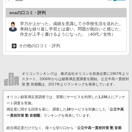
enaの口コミ・評判
学力が上がった。成績を意識して小学校生活を送れた。
単純な繰り返し学習とは違い、問題が面白いと感じた。
作文が上手く書けるようになった。（40代／女性）
その他の口コミ・評判
オリコンランキングは、株式会社オリコンを前身企業に1967年より
スタート。2006年からは顧客満足度調査を開始。公立中高一貫校対
策 塾 首都圏は、2017年よりランキングを発表しています。
オリコン顧客満足度調査では、実際にサービスを利用した
1,156
人にアンケ
ート調査を実施。
満足度に関する回答を基に、調査した
28
サービスを対象にした「
公立中高
一貫校対策 塾 首都圏
」ランキングを発表しています。
総合満足度だけでなく、様々な切り口から「
公立中高一貫校対策 塾 首都