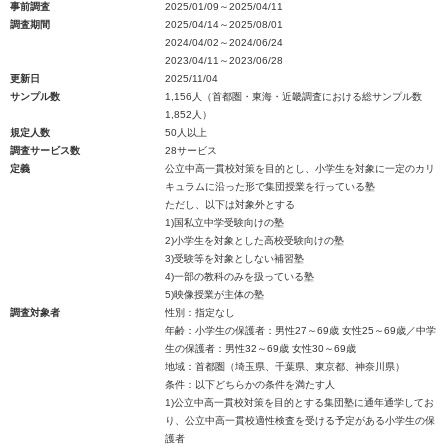
事前調査
2025/01/09～2025/04/11
調査期間
2025/04/14～2025/08/01
2024/04/02～2024/06/24
2023/04/11～2023/06/28
更新日
2025/11/04
サンプル数
1,156人（首都圏・東海・近畿調査における総サンプル数
1,852人）
規定人数
50人以上
調査サービス数
28サービス
定義
公立中高一貫校対策を目的とし、小学生を対象に一定のカリ
キュラムに沿った形で集団授業を行っている塾
ただし、以下は対象外とする
1)国私立中学受験向けの塾
2)小学生を対象とした高校受験向けの塾
3)受験等を対象としない補習塾
4)一部の教科のみを扱っている塾
5)映像授業が主体の塾
調査対象者
性別：指定なし
年齢：小学生の保護者：男性27～69歳 女性25～69歳／中学
生の保護者：男性32～69歳 女性30～69歳
地域：首都圏（埼玉県、千葉県、東京都、神奈川県）
条件：以下どちらかの条件を満たす人
1)公立中高一貫校対策を目的とする集団塾に通年通学してお
り、公立中高一貫校適性検査を受ける予定がある小学生の保
護者