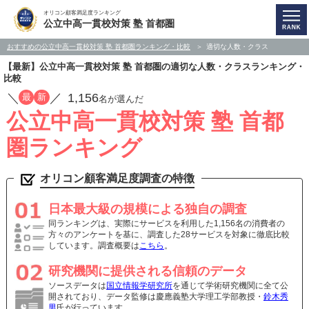
オリコン顧客満足度ランキング
公立中高一貫校対策 塾 首都圏
おすすめの公立中高一貫校対策 塾 首都圏ランキング・比較
適切な人数・クラス
【最新】公立中高一貫校対策 塾 首都圏の適切な人数・クラスランキング・
比較
／
／
1,156
最
新
名が選んだ
公立中高一貫校対策 塾 首都
圏ランキング
オリコン顧客満足度調査の特徴
日本最大級の規模による独自の調査
同ランキングは、実際にサービスを利用した1,156名の消費者の
方々のアンケートを基に、調査した28サービスを対象に徹底比較
しています。調査概要は
こちら
。
研究機関に提供される信頼のデータ
ソースデータは
国立情報学研究所
を通じて学術研究機関に全て公
開されており、データ監修は慶應義塾大学理工学部教授・
鈴木秀
男
氏が行っています。