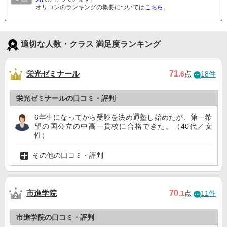
オリコンのランキングの概要については
こちら
。
適切な人数・クラス 満足度ランキング
栄光ゼミナール
71
.6
点
18件
栄光ゼミナールの口コミ・評判
6年生になってから受験を決め通塾し始めたが、第一希
望の国公立の中高一貫校に合格できた。（40代／女
性）
その他の口コミ・評判
市進学院
70
.1
点
11件
市進学院の口コミ・評判