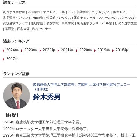
調査サービス
あづま進学教室 | 市進学院 | 栄光ゼミナール | ena | 京葉学院 | こうゆうかん | 国大セミナー |
進学塾サインワン | THE義塾 | 俊英館フレックス | 湘南ゼミナール | スクールFC | スクール21 |
高校受験ステップ | 創研学院 | 早友学院 | 中萬学院 | 東葛進学プラザ | PISA塾 | ひのき進学教室
| 茗渓塾 | 四谷大塚 | 臨海セミナー
過去ランキング
2024年
2023年
2022年
2021年
2020年
2019年
2018年
2017年
ランキング監修
慶應義塾大学理工学部教授／内閣府 上席科学技術政策フェロー
（非常勤）
鈴木秀男
【経歴】
1989年慶應義塾大学理工学部管理工学科卒業。
1992年ロチェスター大学経営大学院修士課程修了。
1996年東京工業大学大学院理工学研究科博士課程経営工学専攻修了。博士（工