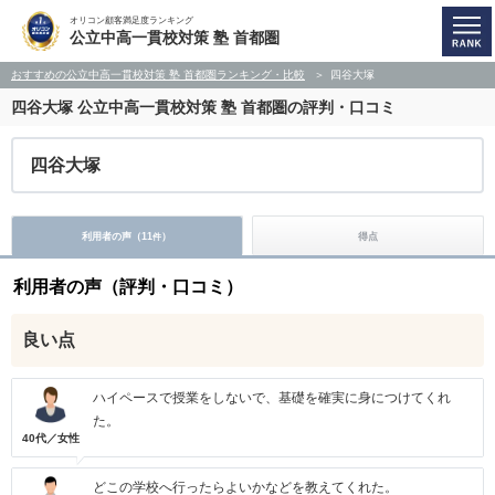
オリコン顧客満足度ランキング
公立中高一貫校対策 塾 首都圏
おすすめの公立中高一貫校対策 塾 首都圏ランキング・比較
四谷大塚
四谷大塚
公立中高一貫校対策 塾 首都圏の評判・口コミ
四谷大塚
利用者の声（
11
）
得点
件
利用者の声（評判・口コミ）
良い点
ハイペースで授業をしないで、基礎を確実に身につけてくれ
た。
40代／女性
どこの学校へ行ったらよいかなどを教えてくれた。