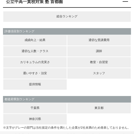
公立中高一貫校対策 塾 首都圏
総合ランキング
評価項目別ランキング
成績向上・結果
適切な受講費用
適切な人数・クラス
講師
カリキュラムの充実さ
教室・自習室
通いやすさ・治安
スタッフ
提供情報
都道府県別ランキング
千葉県
東京都
神奈川県
※文字がグレーの部門は当社規定の条件を満たした企業が2社未満のため発表しておりません。