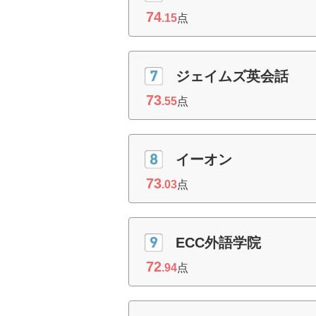
74
.15
点
ジェイムズ英会話
73
.55
点
イーオン
73
.03
点
ECC外語学院
72
.94
点