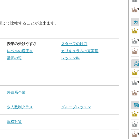
カ
替えて比較することが出来ます。
授業の受けやすさ
スタッフの対応
レベルの適正さ
カリキュラムの充実度
講師の質
レッスン料
英
外資系企業
講
少人数制クラス
グループレッスン
資格対策