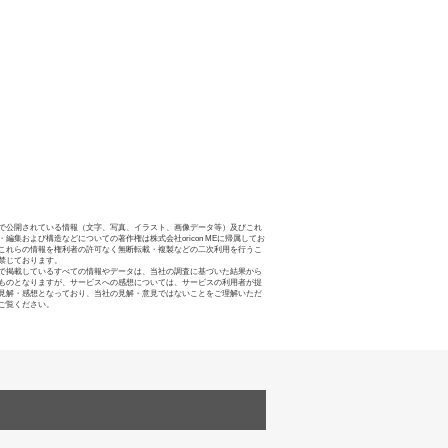
で公開されている情報（文字、写真、イラスト、画像データ等）及びこれ
・編集および構造などについての著作権は株式会社oricon MEに帰属してお
これらの情報を権利者の許可なく無断転載・複製などの二次利用を行うこ
禁じております。
で掲載しているすべての情報やデータは、当社の調査に基づいた結果から
ものとなりますが、サービスへの感想については、サービスの利用者が提
見解・感想となっており、当社の見解・意見ではないことをご理解いただ
ご覧ください。