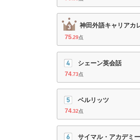
神田外語キャリアカ
75
.29
点
シェーン英会話
74
.73
点
ベルリッツ
74
.32
点
サイマル・アカデミ