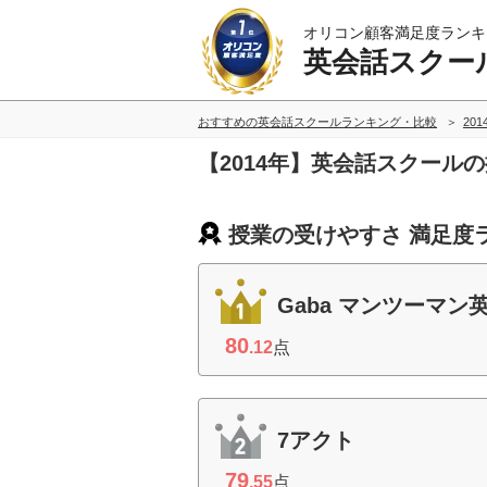
オリコン顧客満足度ランキ
英会話スクー
おすすめの英会話スクールランキング・比較
20
【2014年】英会話スクール
授業の受けやすさ 満足度
Gaba マンツーマン
80
.12
点
7アクト
79
.55
点