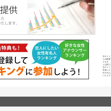
当サイト
らの配置
ります。
とは固く
当サイト
作成した
出された
いた上で