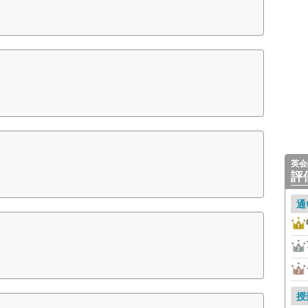
英会
評
通
授