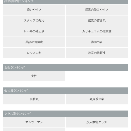
評価項目別ランキング
通いやすさ
授業の受けやすさ
スタッフの対応
授業の雰囲気
レベルの適正さ
カリキュラムの充実度
英語の習得度
講師の質
レッスン料
教室の信頼性
女性ランキング
女性
会社員ランキング
会社員
外資系企業
クラス別ランキング
マンツーマン
少人数制クラス