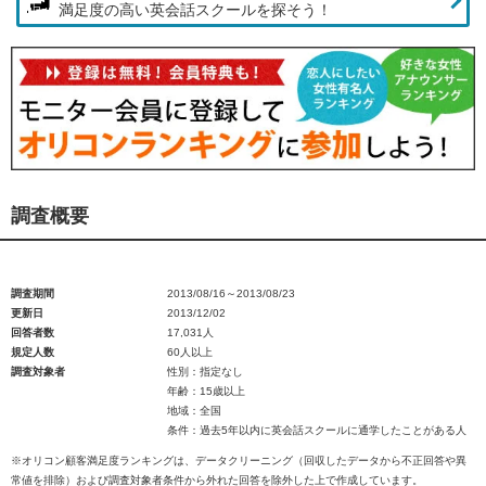
満足度の高い英会話スクールを探そう！
調査概要
調査期間
2013/08/16～2013/08/23
更新日
2013/12/02
回答者数
17,031人
規定人数
60人以上
調査対象者
性別：指定なし
年齢：15歳以上
地域：全国
条件：過去5年以内に英会話スクールに通学したことがある人
※オリコン顧客満足度ランキングは、データクリーニング（回収したデータから不正回答や異
常値を排除）および調査対象者条件から外れた回答を除外した上で作成しています。