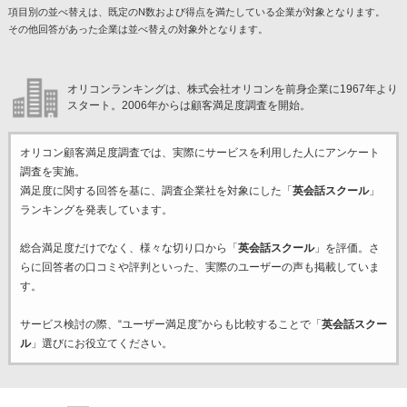
項目別の並べ替えは、既定のN数および得点を満たしている企業が対象となります。
その他回答があった企業は並べ替えの対象外となります。
オリコンランキングは、株式会社オリコンを前身企業に1967年より
スタート。2006年からは顧客満足度調査を開始。
オリコン顧客満足度調査では、実際にサービスを利用した
人にアンケート
調査を実施。
満足度に関する回答を基に、調査企業
社を対象にした「
英会話スクール
」
ランキングを発表しています。
総合満足度だけでなく、様々な切り口から「
英会話スクール
」を評価。さ
らに回答者の口コミや評判といった、実際のユーザーの声も掲載していま
す。
サービス検討の際、“ユーザー満足度”からも比較することで「
英会話スクー
ル
」選びにお役立てください。