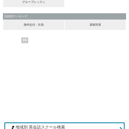
グループレッスン
目的別ランキング
海外赴任・出張
資格対策
PR
地域別 英会話スクール検索