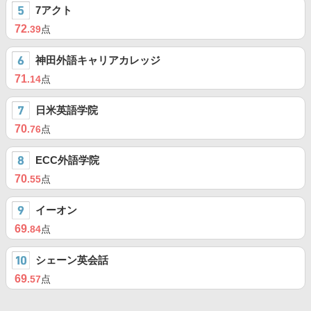
7アクト
72
.39
点
神田外語キャリアカレッジ
71
.14
点
日米英語学院
70
.76
点
ECC外語学院
70
.55
点
イーオン
69
.84
点
シェーン英会話
69
.57
点