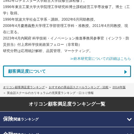
1992年ロチェスター大学経営大学院修士課程修了。
1996年東京工業大学大学院理工学研究科博士課程経営工学専攻修了。博士（工
学）取得。
1996年筑波大学社会工学系・講師。2002年6月同助教授。
2008年4月慶應義塾大学理工学部管理工学科・准教授。2011年4月同教授、現
在に至る。
2023年4月内閣府 科学技術・イノベーション推進事務局参事官（インフラ・防
災担当）付上席科学技術政策フェロー（非常勤）
研究分野は応用統計解析、品質管理、マーケティング。
≫鈴木研究室についての詳細はこちら
顧客満足度について
オリコン顧客満足度ランキング
おすすめの英会話スクールランキング・比較
2014年版
英会話スクールのカリキュラムの充実度ランキング・口コミ情報
オリコン顧客満足度
ランキング一覧
保険
関連ランキング