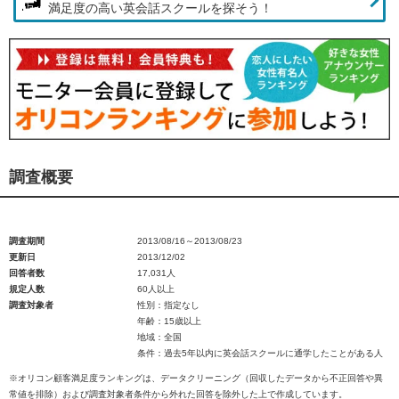
満足度の高い英会話スクールを探そう！
調査概要
調査期間
2013/08/16～2013/08/23
更新日
2013/12/02
回答者数
17,031人
規定人数
60人以上
調査対象者
性別：指定なし
年齢：15歳以上
地域：全国
条件：過去5年以内に英会話スクールに通学したことがある人
※オリコン顧客満足度ランキングは、データクリーニング（回収したデータから不正回答や異
常値を排除）および調査対象者条件から外れた回答を除外した上で作成しています。