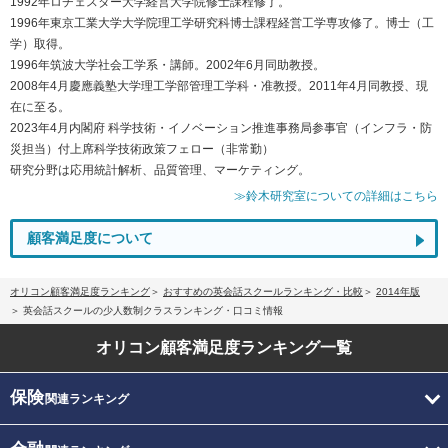
1992年ロチェスター大学経営大学院修士課程修了。
1996年東京工業大学大学院理工学研究科博士課程経営工学専攻修了。博士（工
学）取得。
1996年筑波大学社会工学系・講師。2002年6月同助教授。
2008年4月慶應義塾大学理工学部管理工学科・准教授。2011年4月同教授、現
在に至る。
2023年4月内閣府 科学技術・イノベーション推進事務局参事官（インフラ・防
災担当）付上席科学技術政策フェロー（非常勤）
研究分野は応用統計解析、品質管理、マーケティング。
≫鈴木研究室についての詳細はこちら
顧客満足度について
オリコン顧客満足度ランキング
おすすめの英会話スクールランキング・比較
2014年版
英会話スクールの少人数制クラスランキング・口コミ情報
オリコン顧客満足度
ランキング一覧
保険
関連ランキング