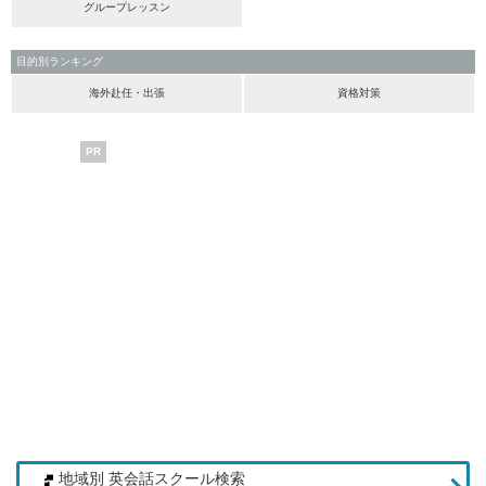
グループレッスン
目的別ランキング
海外赴任・出張
資格対策
PR
地域別 英会話スクール検索