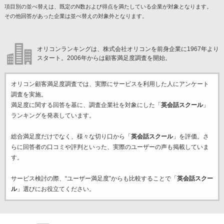
項目別の並べ替えは、既定のN数および得点を満たしている企業が対象となります。
その他回答があった企業は並べ替えの対象外となります。
オリコンランキングは、株式会社オリコンを前身企業に1967年より
スタート。2006年からは顧客満足度調査を開始。
オリコン顧客満足度調査では、実際にサービスを利用した
人にアンケート
調査を実施。
満足度に関する回答を基に、調査企業
社を対象にした「
英会話スクール
」
ランキングを発表しています。
総合満足度だけでなく、様々な切り口から「
英会話スクール
」を評価。さ
らに回答者の口コミや評判といった、実際のユーザーの声も掲載していま
す。
サービス検討の際、“ユーザー満足度”からも比較することで「
英会話スクー
ル
」選びにお役立てください。