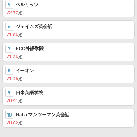
ベルリッツ
72
.77
点
ジェイムズ英会話
71
.86
点
ECC外語学院
71
.36
点
イーオン
71
.28
点
日米英語学院
70
.91
点
Gaba マンツーマン英会話
70
.62
点