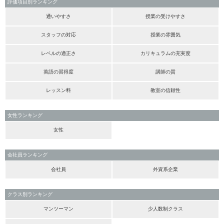
評価項目別ランキング
通いやすさ
授業の受けやすさ
スタッフの対応
授業の雰囲気
レベルの適正さ
カリキュラムの充実度
英語の習得度
講師の質
レッスン料
教室の信頼性
女性ランキング
女性
会社員ランキング
会社員
外資系企業
クラス別ランキング
マンツーマン
少人数制クラス