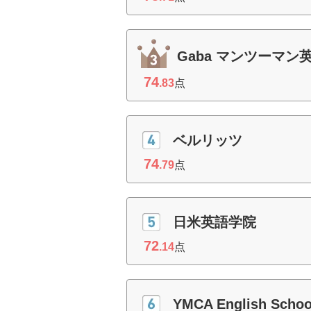
Gaba マンツーマン
74
.83
点
ベルリッツ
74
.79
点
日米英語学院
72
.14
点
YMCA English Schoo