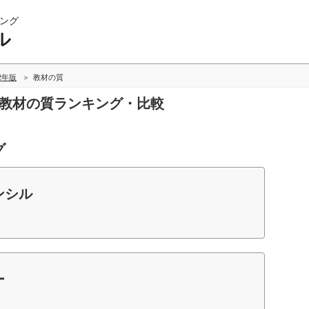
ング
ル
12年版
教材の質
の教材の質ランキング・比較
グ
ンシル
ー