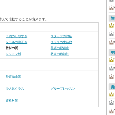
教
替えて比較することが出来ます。
予約のしやすさ
スタッフの対応
レベルの適正さ
クラスの生徒数
教材の質
英語の習得度
英
レッスン料
教室の信頼性
外資系企業
講
少人数クラス
グループレッスン
資格対策