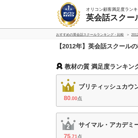
オリコン顧客満足度ランキ
英会話スクー
おすすめの英会話スクールランキング・比較
20
【2012年】英会話スクール
教材の質 満足度ランキン
ブリティッシュカウ
80
.00
点
サイマル・アカデミ
75
.71
点