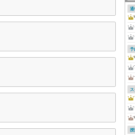
通
予
ス
授