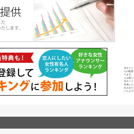
当サイト
らの配置
ります。
とは固く
当サイト
作成した
出された
いた上で