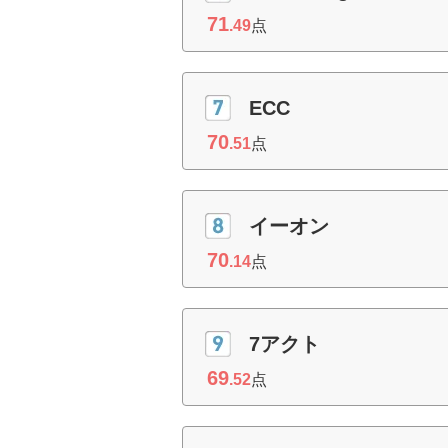
71
.49
点
ECC
70
.51
点
イーオン
70
.14
点
7アクト
69
.52
点