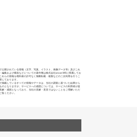
で公開されている情報（文字、写真、イラスト、画像データ等）及びこれ
・編集および構造などについての著作権は株式会社oricon MEに帰属してお
これらの情報を権利者の許可なく無断転載・複製などの二次利用を行うこ
禁じております。
で掲載しているすべての情報やデータは、当社の調査に基づいた結果から
ものとなりますが、サービスへの感想については、サービスの利用者が提
見解・感想となっており、当社の見解・意見ではないことをご理解いただ
ご覧ください。