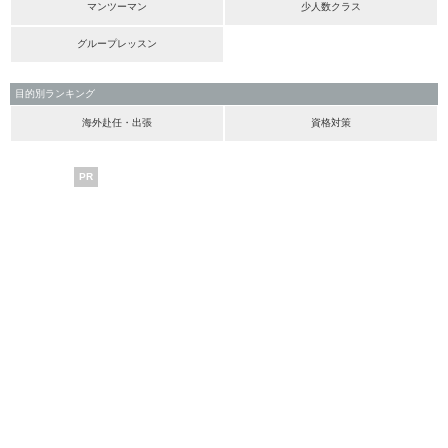
マンツーマン
少人数クラス
グループレッスン
目的別ランキング
海外赴任・出張
資格対策
PR