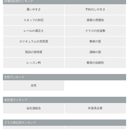
評価項目別ランキング
通いやすさ
予約のしやすさ
スタッフの対応
授業の雰囲気
レベルの適正さ
クラスの生徒数
カリキュラムの充実度
教材の質
英語の習得度
講師の質
レッスン料
教室の信頼性
女性ランキング
女性
会社員ランキング
会社員総合
外資系企業
クラス単位別ランキング