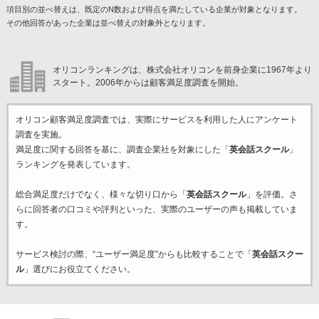
項目別の並べ替えは、既定のN数および得点を満たしている企業が対象となります。
その他回答があった企業は並べ替えの対象外となります。
オリコンランキングは、株式会社オリコンを前身企業に1967年より
スタート。2006年からは顧客満足度調査を開始。
オリコン顧客満足度調査では、実際にサービスを利用した
人にアンケート
調査を実施。
満足度に関する回答を基に、調査企業
社を対象にした「
英会話スクール
」
ランキングを発表しています。
総合満足度だけでなく、様々な切り口から「
英会話スクール
」を評価。さ
らに回答者の口コミや評判といった、実際のユーザーの声も掲載していま
す。
サービス検討の際、“ユーザー満足度”からも比較することで「
英会話スクー
ル
」選びにお役立てください。