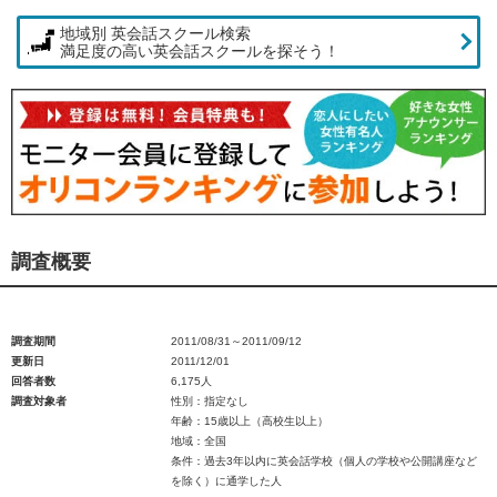
地域別 英会話スクール検索
満足度の高い英会話スクールを探そう！
調査概要
調査期間
2011/08/31～2011/09/12
更新日
2011/12/01
回答者数
6,175人
調査対象者
性別：指定なし
年齢：15歳以上（高校生以上）
地域：全国
条件：過去3年以内に英会話学校（個人の学校や公開講座など
を除く）に通学した人