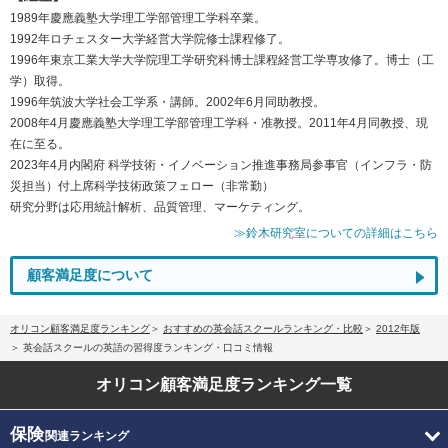
1989年慶應義塾大学理工学部管理工学科卒業。
1992年ロチェスター大学経営大学院修士課程修了。
1996年東京工業大学大学院理工学研究科博士課程経営工学専攻修了。博士（工
学）取得。
1996年筑波大学社会工学系・講師。2002年6月同助教授。
2008年4月慶應義塾大学理工学部管理工学科・准教授。2011年4月同教授、現
在に至る。
2023年4月内閣府 科学技術・イノベーション推進事務局参事官（インフラ・防
災担当）付上席科学技術政策フェロー（非常勤）
研究分野は応用統計解析、品質管理、マーケティング。
≫鈴木研究室についての詳細はこちら
顧客満足度について
オリコン顧客満足度ランキング
おすすめの英会話スクールランキング・比較
2012年版
英会話スクールの英語の習得度ランキング・口コミ情報
オリコン顧客満足度
ランキング一覧
保険
関連ランキング