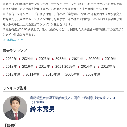
※オリコン顧客満足度ランキングは、データクリーニング（回収したデータから不正回答や異
常値を排除）および調査対象者条件から外れた回答を除外した上で作成しています。
※「総合ランキング」、「評価項目別」、部門の「業態別」においては有効回答者数が規定人
数を満たした企業のみランクイン対象となります。その他の部門においては有効回答者数が規
定人数の半数以上の企業がランクイン対象となります。
※総合得点が60.00点以上で、他人に薦めたくないと回答した人の割合が基準値以下の企業がラ
ンクイン対象となります。
≫ 詳細はこちら
過去ランキング
2025年
2024年
2023年
2022年
2021年
2020年
2019年
2018年
2016年
2015年
2014-2015年
2014年度
2013年度
2012年度
2011年度
2010年度
2009年度
2008年度
ランキング監修
慶應義塾大学理工学部教授／内閣府 上席科学技術政策フェロー
（非常勤）
鈴木秀男
【経歴】