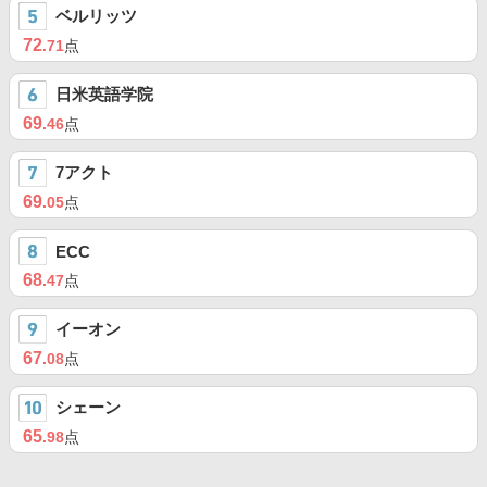
ベルリッツ
72
.71
点
日米英語学院
69
.46
点
7アクト
69
.05
点
ECC
68
.47
点
イーオン
67
.08
点
シェーン
65
.98
点