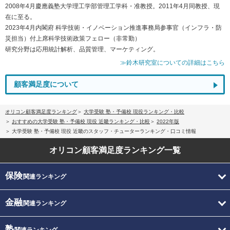
2008年4月慶應義塾大学理工学部管理工学科・准教授。2011年4月同教授、現
在に至る。
2023年4月内閣府 科学技術・イノベーション推進事務局参事官（インフラ・防
災担当）付上席科学技術政策フェロー（非常勤）
研究分野は応用統計解析、品質管理、マーケティング。
≫鈴木研究室についての詳細はこちら
顧客満足度について
オリコン顧客満足度ランキング
大学受験 塾・予備校 現役ランキング・比較
おすすめの大学受験 塾・予備校 現役 近畿ランキング・比較
2022年版
大学受験 塾・予備校 現役 近畿のスタッフ・チューターランキング・口コミ情報
オリコン顧客満足度
ランキング一覧
保険
関連ランキング
金融
関連ランキング
塾