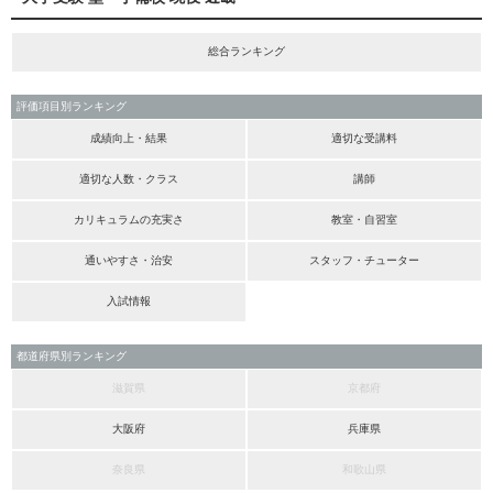
総合ランキング
評価項目別ランキング
成績向上・結果
適切な受講料
適切な人数・クラス
講師
カリキュラムの充実さ
教室・自習室
通いやすさ・治安
スタッフ・チューター
入試情報
都道府県別ランキング
滋賀県
京都府
大阪府
兵庫県
奈良県
和歌山県