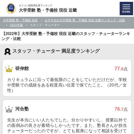
オリコン顧客満足度ランキング
大学受験 塾・予備校 現役 近畿
大学受験 塾・予備校 現役
おすすめの大学受験 塾・予備校 現役 近畿ランキング・比較
2022年版
スタッフ・チューター
【2022年】大学受験 塾・予備校 現役 近畿のスタッフ・チューターランキ
ング・比較
スタッフ・チューター 満足度ランキング
研伸館
77
.6
点
カリキュラムに沿って最低限のことをしていただけだが、学校
や受験での成績をある程度高い位置で保てたこと。（20代／女
性）
河合塾
76
.7
点
先生が本当にいい人たちでした。分かりやすいし、授業以外で
の面倒みの良さが素晴らしかったです。また、塾長さんが担当
チューターだったのですが、とても親身になって相談を受けて