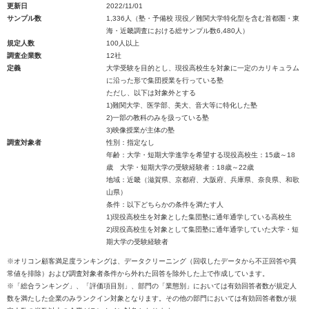
更新日
2022/11/01
サンプル数
1,336人（塾・予備校 現役／難関大学特化型を含む首都圏・東
海・近畿調査における総サンプル数6,480人）
規定人数
100人以上
調査企業数
12社
定義
大学受験を目的とし、現役高校生を対象に一定のカリキュラム
に沿った形で集団授業を行っている塾
ただし、以下は対象外とする
1)難関大学、医学部、美大、音大等に特化した塾
2)一部の教科のみを扱っている塾
3)映像授業が主体の塾
調査対象者
性別：指定なし
年齢：大学・短期大学進学を希望する現役高校生：15歳～18
歳 大学・短期大学の受験経験者：18歳～22歳
地域：近畿（滋賀県、京都府、大阪府、兵庫県、奈良県、和歌
山県）
条件：以下どちらかの条件を満たす人
1)現役高校生を対象とした集団塾に通年通学している高校生
2)現役高校生を対象として集団塾に通年通学していた大学・短
期大学の受験経験者
※オリコン顧客満足度ランキングは、データクリーニング（回収したデータから不正回答や異
常値を排除）および調査対象者条件から外れた回答を除外した上で作成しています。
※「総合ランキング」、「評価項目別」、部門の「業態別」においては有効回答者数が規定人
数を満たした企業のみランクイン対象となります。その他の部門においては有効回答者数が規