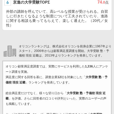
京進の大学受験TOPΣ
74
.0
点
外部の講師を呼んでいて、高レベルな授業が受けられる。自習
しに行きたくなるような制度について工夫されていたり、進路
に関する相談も乗ってもらえて、楽しく通えた。（20代／女
性）
オリコンランキングは、株式会社オリコンを前身企業に1967年より
スタート。2006年からは顧客満足度調査を開始。大学受験 塾・予
備校 現役 近畿は、2013年よりランキングを発表しています。
オリコン顧客満足度調査では、実際にサービスを利用した
1,336
人にアンケ
ート調査を実施。
満足度に関する回答を基に、調査企業
12
社を対象にした「
大学受験 塾・予
備校 現役 近畿
」ランキングを発表しています。
総合満足度だけでなく、様々な切り口から「
大学受験 塾・予備校 現役 近
畿
」を評価。さらに回答者の口コミや評判といった、実際のユーザーの声
も掲載しています。