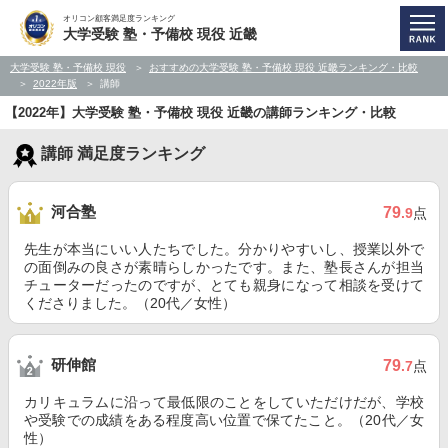
オリコン顧客満足度ランキング
大学受験 塾・予備校 現役 近畿
大学受験 塾・予備校 現役
おすすめの大学受験 塾・予備校 現役 近畿ランキング・比較
2022年版
講師
【2022年】大学受験 塾・予備校 現役 近畿の講師ランキング・比較
講師 満足度ランキング
河合塾
79
.9
点
先生が本当にいい人たちでした。分かりやすいし、授業以外で
の面倒みの良さが素晴らしかったです。また、塾長さんが担当
チューターだったのですが、とても親身になって相談を受けて
くださりました。（20代／女性）
研伸館
79
.7
点
カリキュラムに沿って最低限のことをしていただけだが、学校
や受験での成績をある程度高い位置で保てたこと。（20代／女
性）