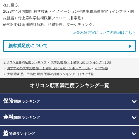
在に至る。
2023年4月内閣府 科学技術・イノベーション推進事務局参事官（インフラ・防
災担当）付上席科学技術政策フェロー（非常勤）
研究分野は応用統計解析、品質管理、マーケティング。
≫鈴木研究室についての詳細はこちら
顧客満足度について
オリコン顧客満足度ランキング
大学受験 塾・予備校 現役ランキング・比較
おすすめの大学受験 塾・予備校 現役 近畿ランキング・比較
2022年版
大学受験 塾・予備校 現役 近畿の講師ランキング・口コミ情報
オリコン顧客満足度
ランキング一覧
保険
関連ランキング
金融
関連ランキング
塾
関連ランキング