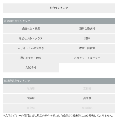
総合ランキング
評価項目別ランキング
成績向上・結果
適切な受講料
適切な人数・クラス
講師
カリキュラムの充実さ
教室・自習室
通いやすさ・治安
スタッフ・チューター
入試情報
都道府県別ランキング
滋賀県
京都府
大阪府
兵庫県
奈良県
和歌山県
※文字がグレーの部門は当社規定の条件を満たした企業が2社未満のため発表しておりません。