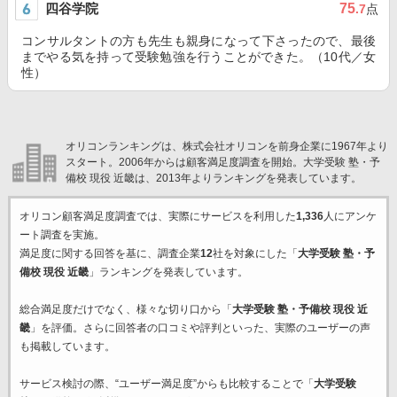
四谷学院
75
.7
点
コンサルタントの方も先生も親身になって下さったので、最後
までやる気を持って受験勉強を行うことができた。（10代／女
性）
オリコンランキングは、株式会社オリコンを前身企業に1967年より
スタート。2006年からは顧客満足度調査を開始。大学受験 塾・予
備校 現役 近畿は、2013年よりランキングを発表しています。
オリコン顧客満足度調査では、実際にサービスを利用した
1,336
人にアンケ
ート調査を実施。
満足度に関する回答を基に、調査企業
12
社を対象にした「
大学受験 塾・予
備校 現役 近畿
」ランキングを発表しています。
総合満足度だけでなく、様々な切り口から「
大学受験 塾・予備校 現役 近
畿
」を評価。さらに回答者の口コミや評判といった、実際のユーザーの声
も掲載しています。
サービス検討の際、“ユーザー満足度”からも比較することで「
大学受験