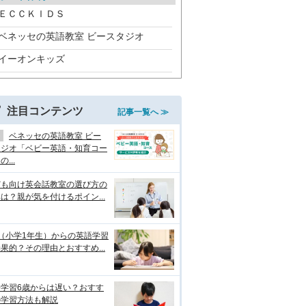
ＥＣＣＫＩＤＳ
ベネッセの英語教室 ビースタジオ
イーオンキッズ
注目コンテンツ
記事一覧へ ≫
ベネッセの英語教室 ビー
タジオ「ベビー英語・知育コー
...
ども向け英会話教室の選び方の
は？親が気を付けるポイン...
（小学1年生）からの英語学習
果的？その理由とおすすめ...
語学習6歳からは遅い？おすす
の学習方法も解説