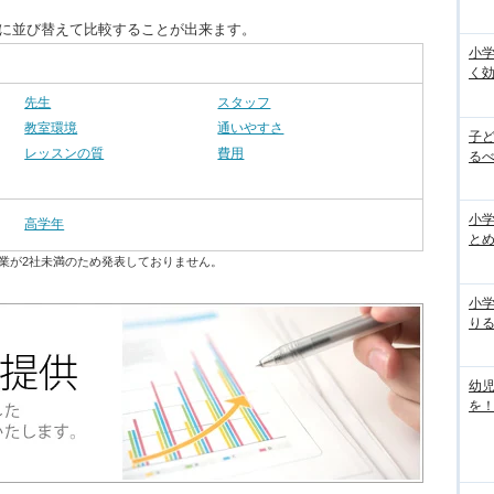
別に並び替えて比較することが出来ます。
小
く
先生
スタッフ
教室環境
通いやすさ
子
レッスンの質
費用
るべ
小学
高学年
と
業が2社未満のため発表しておりません。
小
り
幼
を！