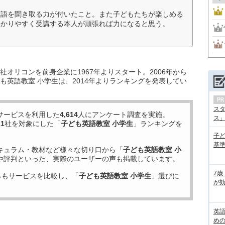
英語を聞き取る力が付いたこと。また子どもたちが楽しめる
わかりやすく受講する本人が頑張れば力になると思う。
オリコンを前身企業に1967年よりスタート。2006年から
も英語教室 小学生は、2014年よりランキングを発表してい
ス
サービスを利用した
4,614
人にアンケート調査を実施。
ス」の
21
社を対象にした「
子ども英語教室 小学生
」ランキングを
子
基準
キュラム・教材など様々な切り口から「
子ども英語教室 小
や評判といった、実際のユーザーの声も掲載しています。
7歳
らもサービスを比較し、「
子ども英語教室 小学生
」選びに
が効
英
め