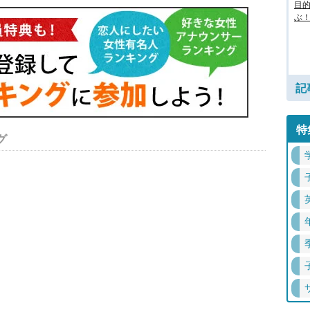
目
ぶ！
記
特
グ