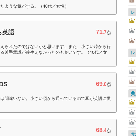
たような気がする。（40代／女性）
レ
71
も英語
.7
点
鍛えられたのではないかと思います。また、小さい時から行
る苦手意識が芽生えなかったのも良いです。（40代／女
レ
69
DS
.0
点
費
には間違いない。小さい頃から通っているので耳が英語に慣
68
ブ
.4
点
サ