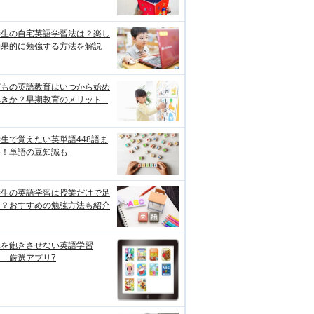
学生の自宅英語学習法は？楽し
効果的に勉強する方法を解説
どもの英語教育はいつから始め
きか？早期教育のメリット...
生で覚えたい英単語448語ま
め！単語の豆知識も
学生の英語学習は授業だけで足
る？おすすめの勉強方法も紹介
児を飽きさせない英語学習
 厳選アプリ7