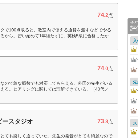
74
.2
点
子ど
評
クで100点取ると、教室内で使える通貨を渡すなどでやる
るから。習い始めて1年経たずに、英検5級に合格したか
入
74
.0
点
先
となので急な振替でも対応してもらえる。外国の先生がいる
える。ヒアリングに関しては理解できている。（40代／
73
ビースタジオ
.8
点
ス
がとても楽しく通っていた。先生の発音がとても綺麗なので