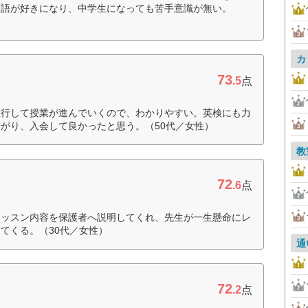
英語が好きになり、中学生になっても苦手意識が無い。
カ
73
.5
点
並行して授業が進んでいくので、わかりやすい。英検にも力
がり、入会して良かったと思う。（50代／女性）
教
72
.6
点
レッスン内容を保護者へ説明してくれ、先生が一生懸命にレ
てくる。（30代／女性）
通
72
.2
点