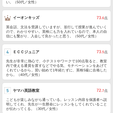
い。（50代／女性）
イーオンキッズ
73
.6
点
英会話、文法を受講していますが、並行して授業が進んでいく
ので、わかりやすい。英検にも力を入れているので、本人の自
信にも繋がり、入会して良かったと思う。（50代／女性）
ＥＣＣジュニア
73
.5
点
先生が非常に熱心で、小テストやワークで100点取ると、教室
内で使える通貨を渡すなどでやる気、モチベーションをあげて
くれているから。習い始めて1年経たずに、英検5級に合格した
から。（40代／女性）
ヤマハ英語教室
72
.7
点
こどもが楽しみながら通っている。レッスン内容を保護者へ説
明してくれ、先生が一生懸命にレッスンをしてくれていること
が伝わってくる。（30代／女性）