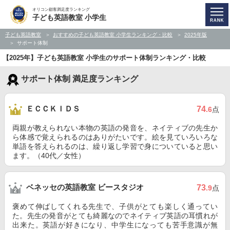
オリコン顧客満足度ランキング
子ども英語教室 小学生
子ども英語教室
おすすめの子ども英語教室 小学生ランキング・比較
2025年版
サポート体制
【2025年】子ども英語教室 小学生のサポート体制ランキング・比較
サポート体制 満足度ランキング
ＥＣＣＫＩＤＳ
74
.6
点
両親が教えられない本物の英語の発音を、ネイティブの先生か
ら体感で覚えられるのはありがたいです。絵を見ていろいろな
単語を答えられるのは、繰り返し学習で身についていると思い
ます。（40代／女性）
ベネッセの英語教室 ビースタジオ
73
.9
点
褒めて伸ばしてくれる先生で、子供がとても楽しく通ってい
た。先生の発音がとても綺麗なのでネイティブ英語の耳慣れが
出来た。英語が好きになり、中学生になっても苦手意識が無