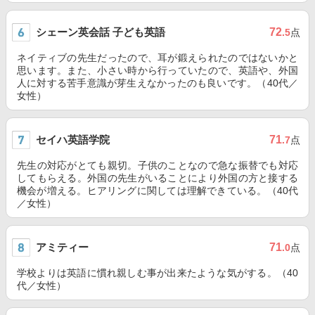
シェーン英会話 子ども英語
72
.5
点
ネイティブの先生だったので、耳が鍛えられたのではないかと
思います。また、小さい時から行っていたので、英語や、外国
人に対する苦手意識が芽生えなかったのも良いです。（40代／
女性）
セイハ英語学院
71
.7
点
先生の対応がとても親切。子供のことなので急な振替でも対応
してもらえる。外国の先生がいることにより外国の方と接する
機会が増える。ヒアリングに関しては理解できている。（40代
／女性）
アミティー
71
.0
点
学校よりは英語に慣れ親しむ事が出来たような気がする。（40
代／女性）