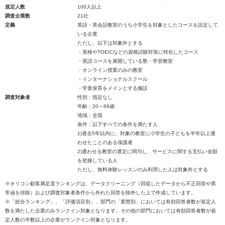
規定人数
100人以上
調査企業数
21社
定義
英語・英会話教室のうち小学生を対象としたコースを設定して
いる企業
ただし、以下は対象外とする
・英検やTOEICなどの資格試験対策に特化したコース
・英語コースを展開している塾・学習教室
・オンライン授業のみの教室
・インターナショナルスクール
・学童保育をメインとする施設
調査対象者
性別：指定なし
年齢：20～69歳
地域：全国
条件：以下すべての条件を満たす人
1)過去5年以内に、対象の教室に小学生の子どもを半年以上通
わせたことのある保護者
2)通わせる教室の選定に関与し、サービスに関する支払い金額
を把握している人
ただし、無料体験レッスンのみ利用した人は対象外とする
※オリコン顧客満足度ランキングは、データクリーニング（回収したデータから不正回答や異
常値を排除）および調査対象者条件から外れた回答を除外した上で作成しています。
※「総合ランキング」、「評価項目別」、部門の「業態別」においては有効回答者数が規定人
数を満たした企業のみランクイン対象となります。その他の部門においては有効回答者数が規
定人数の半数以上の企業がランクイン対象となります。