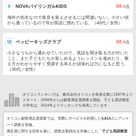
NOVAバイリンガルKIDS
69
.4
点
海外の先生なので発音を覚えさせるには間違いない。小さい頃
から通っているので耳が英語に慣れている。（40代／女性）
ペッピーキッズクラブ
68
.4
点
小さなうちから通わせていたので、英語を聞き取る力が付いた
こと。また子どもたちが楽しめるようレッスンを進めたり、教
え方がわかりやすく受講する本人が頑張れば力になると思う。
（30代／女性）
オリコンランキングは、株式会社オリコンを前身企業に1967年より
スタート。2006年からは顧客満足度調査を開始。子ども英語教室
小学生は、2014年よりランキングを発表しています。
オリコン顧客満足度調査では、実際にサービスを利用した
4,614
人にアンケ
ート調査を実施。
満足度に関する回答を基に、調査企業
21
社を対象にした「
子ども英語教室