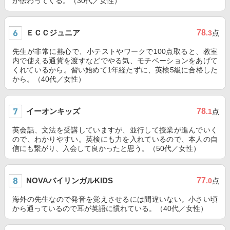
が伝わってくる。（30代／女性）
ＥＣＣジュニア
78
.3
点
先生が非常に熱心で、小テストやワークで100点取ると、教室
内で使える通貨を渡すなどでやる気、モチベーションをあげて
くれているから。習い始めて1年経たずに、英検5級に合格した
から。（40代／女性）
イーオンキッズ
78
.1
点
英会話、文法を受講していますが、並行して授業が進んでいく
ので、わかりやすい。英検にも力を入れているので、本人の自
信にも繋がり、入会して良かったと思う。（50代／女性）
NOVAバイリンガルKIDS
77
.0
点
海外の先生なので発音を覚えさせるには間違いない。小さい頃
から通っているので耳が英語に慣れている。（40代／女性）