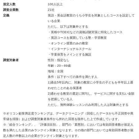
規定人数
100人以上
調査企業数
21社
定義
英語・英会話教室のうち小学生を対象としたコースを設定して
いる企業
ただし、以下は対象外とする
・英検やTOEICなどの資格試験対策に特化したコース
・英語コースを展開している塾・学習教室
・オンライン授業のみの教室
・インターナショナルスクール
・学童保育をメインとする施設
調査対象者
性別：指定なし
年齢：20～69歳
地域：全国
条件：以下すべての条件を満たす人
1)過去5年以内に、対象の教室に小学生の子どもを半年以上通
わせたことのある保護者
2)通わせる教室の選定に関与し、サービスに関する支払い金額
を把握している人
ただし、無料体験レッスンのみ利用した人は対象外とする
※オリコン顧客満足度ランキングは、データクリーニング（回収したデータから不正回答や異
常値を排除）および調査対象者条件から外れた回答を除外した上で作成しています。
※「総合ランキング」、「評価項目別」、部門の「業態別」においては有効回答者数が規定人
数を満たした企業のみランクイン対象となります。その他の部門においては有効回答者数が規
定人数の半数以上の企業がランクイン対象となります。