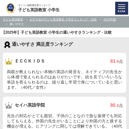
オリコン顧客満足度ランキング
子ども英語教室 小学生
子ども英語教室
おすすめの子ども英語教室 小学生ランキング・比較
2025年版
通いやすさ
【2025年】子ども英語教室 小学生の通いやすさランキング・比較
通いやすさ 満足度ランキング
ＥＣＣＫＩＤＳ
81
.0
点
両親が教えられない本物の英語の発音を、ネイティブの先生か
ら体感で覚えられるのはありがたいです。絵を見ていろいろな
単語を答えられるのは、繰り返し学習で身についていると思い
ます。（40代／女性）
セイハ英語学院
80
.2
点
先生の対応がとても親切。子供のことなので急な振替でも対応
してもらえる。外国の先生がいることにより外国の方と接する
機会が増える。ヒアリングに関しては理解できている。（40代