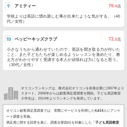
アミティー
76
.4
点
学校よりは英語に慣れ親しむ事が出来たような気がする。（40
代／女性）
ペッピーキッズクラブ
72
.2
点
小さなうちから通わせていたので、英語を聞き取る力が付いた
こと。また子どもたちが楽しめるようレッスンを進めたり、教
え方がわかりやすく受講する本人が頑張れば力になると思う。
（30代／女性）
オリコンランキングは、株式会社オリコンを前身企業に1967年より
スタート。2006年からは顧客満足度調査を開始。子ども英語教室
小学生は、2014年よりランキングを発表しています。
オリコン顧客満足度調査では、実際にサービスを利用した
4,614
人にアンケ
ート調査を実施。
満足度に関する回答を基に、調査企業
21
社を対象にした「
子ども英語教室