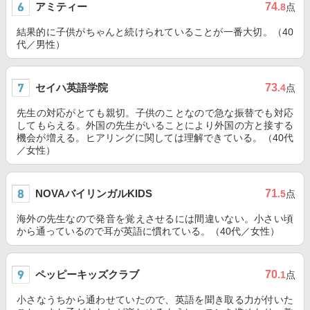
アミティー
74
.8
点
結果的に子供がちゃんと続けられていることが一番大切。（40
代／男性）
セイハ英語学院
73
.4
点
先生の対応がとても親切。子供のことなので急な振替でも対応
してもらえる。外国の先生がいることにより外国の方と接する
機会が増える。ヒアリングに関しては理解できている。（40代
／女性）
NOVAバイリンガルKIDS
71
.5
点
海外の先生なので発音を覚えさせるには間違いない。小さい頃
から通っているので耳が英語に慣れている。（40代／女性）
ペッピーキッズクラブ
70
.1
点
小さなうちから通わせていたので、英語を聞き取る力が付いた