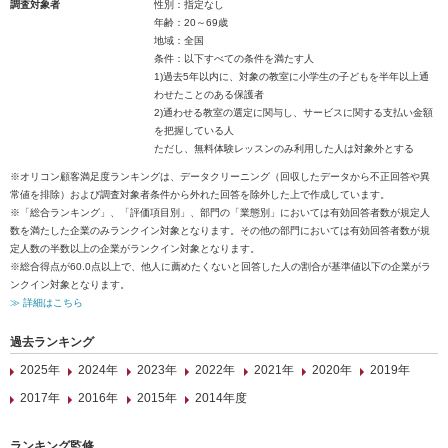
調査対象者
性別：指定なし
年齢：20～69歳
地域：全国
条件：以下すべての条件を満たす人
1)過去5年以内に、対象の教室に小学生の子どもを半年以上通
わせたことのある保護者
2)通わせる教室の選定に関与し、サービスに関する支払い金額
を把握している人
ただし、無料体験レッスンのみ利用した人は対象外とする
※オリコン顧客満足度ランキングは、データクリーニング（回収したデータから不正回答や異
常値を排除）および調査対象者条件から外れた回答を除外した上で作成しています。
※「総合ランキング」、「評価項目別」、部門の「業態別」においては有効回答者数が規定人
数を満たした企業のみランクイン対象となります。その他の部門においては有効回答者数が規
定人数の半数以上の企業がランクイン対象となります。
※総合得点が60.0点以上で、他人に薦めたくないと回答した人の割合が基準値以下の企業がラ
ンクイン対象となります。
≫ 詳細はこちら
過去ランキング
2025年
2024年
2023年
2022年
2021年
2020年
2019年
2017年
2016年
2015年
2014年度
ランキング監修