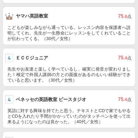
ヤマハ英語教室
75
.6
点
こどもが楽しみながら通っている。レッスン内容を保護者へ説
明してくれ、先生が一生懸命にレッスンをしてくれていること
が伝わってくる。（30代／女性）
ＥＣＣジュニア
75
.4
点
先生やお友達と楽しく学べているし、確実に発音が変わりまし
た！検定で外国人講師の方との面接があるのもいい経験ができ
ていると思います。（30代／女性）
ベネッセの英語教室 ビースタジオ
75
.4
点
英語に対する興味を持てたと思う。テキストとCDで家でもやる
とCDを入れたり手間がかかっていたのがタッチペンを使って出
来るようになったのは良かった。（40代／女性）