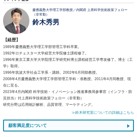
慶應義塾大学理工学部教授／内閣府 上席科学技術政策フェロー
（非常勤）
鈴木秀男
【経歴】
1989年慶應義塾大学理工学部管理工学科卒業。
1992年ロチェスター大学経営大学院修士課程修了。
1996年東京工業大学大学院理工学研究科博士課程経営工学専攻修了。博士（工
学）取得。
1996年筑波大学社会工学系・講師。2002年6月同助教授。
2008年4月慶應義塾大学理工学部管理工学科・准教授。2011年4月同教授、現
在に至る。
2023年4月内閣府 科学技術・イノベーション推進事務局参事官（インフラ・防
災担当）付上席科学技術政策フェロー（非常勤）
研究分野は応用統計解析、品質管理、マーケティング。
≫鈴木研究室についての詳細はこちら
顧客満足度について