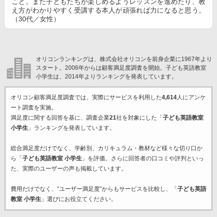
こと。また子どもたちが楽しめるようレッスンを進めたり、教
え方がわかりやすく受講する本人が頑張れば力になると思う。
（30代／女性）
オリコンランキングは、株式会社オリコンを前身企業に1967年より
スタート。2006年からは顧客満足度調査を開始。子ども英語教室
小学生は、2014年よりランキングを発表しています。
オリコン顧客満足度調査では、実際にサービスを利用した
4,614
人にアンケ
ート調査を実施。
満足度に関する回答を基に、調査企業
21
社を対象にした「
子ども英語教室
小学生
」ランキングを発表しています。
総合満足度だけでなく、学齢別、カリキュラム・教材など様々な切り口か
ら「
子ども英語教室 小学生
」を評価。さらに回答者の口コミや評判といっ
た、実際のユーザーの声も掲載しています。
費用だけでなく、“ユーザー満足度”からもサービスを比較し、「
子ども英語
教室 小学生
」選びにお役立てください。