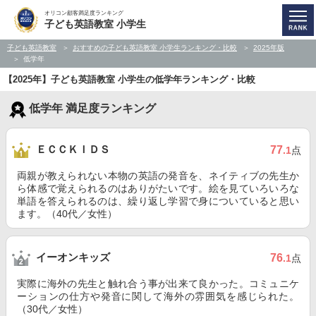
オリコン顧客満足度ランキング
子ども英語教室 小学生
子ども英語教室
おすすめの子ども英語教室 小学生ランキング・比較
2025年版
低学年
【2025年】子ども英語教室 小学生の低学年ランキング・比較
低学年 満足度ランキング
ＥＣＣＫＩＤＳ
77
.1
点
両親が教えられない本物の英語の発音を、ネイティブの先生か
ら体感で覚えられるのはありがたいです。絵を見ていろいろな
単語を答えられるのは、繰り返し学習で身についていると思い
ます。（40代／女性）
イーオンキッズ
76
.1
点
実際に海外の先生と触れ合う事が出来て良かった。コミュニケ
ーションの仕方や発音に関して海外の雰囲気を感じられた。
（30代／女性）