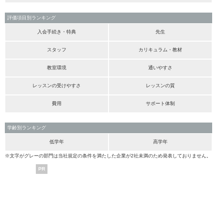
評価項目別ランキング
入会手続き・特典
先生
スタッフ
カリキュラム・教材
教室環境
通いやすさ
レッスンの受けやすさ
レッスンの質
費用
サポート体制
学齢別ランキング
低学年
高学年
※文字がグレーの部門は当社規定の条件を満たした企業が2社未満のため発表しておりません。
PR