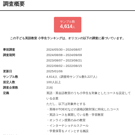
調査概要
サンプル数
4,614
人
この子ども英語教室 小学生ランキングは、オリコンの以下の調査に基づいています。
事前調査
2024/05/30～2024/08/07
調査期間
2024/08/08～2024/09/09
2023/08/07～2023/08/21
2022/08/02～2022/08/15
更新日
2025/01/06
サンプル数
4,614人（調査時サンプル数5,227人）
規定人数
100人以上
調査企業数
21社
定義
英語・英会話教室のうち小学生を対象としたコースを設定して
いる企業
ただし、以下は対象外とする
・英検やTOEICなどの資格試験対策に特化したコース
・英語コースを展開している塾・学習教室
・オンライン授業のみの教室
・インターナショナルスクール
・学童保育をメインとする施設