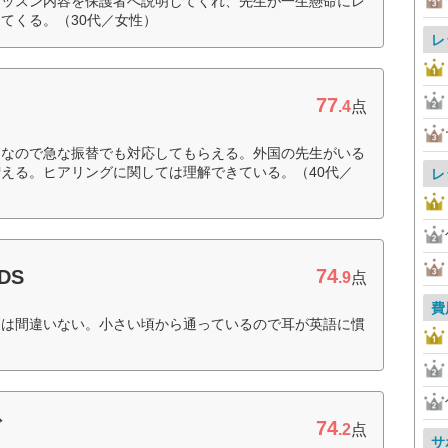
レッスン内容を保護者へ説明してくれ、先生が一生懸命にレ
てくる。（30代／女性）
レ
77
.4
点
となので急な振替でも対応してもらえる。外国の先生がいる
える。ヒアリングに関しては理解できている。（40代／
レ
74
DS
.9
点
費
には間違いない。小さい頃から通っているので耳が英語に慣
74
ブ
.2
点
サ