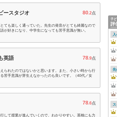
80
ビースタジオ
.2
点
子ど
評
がとても楽しく通っていた。先生の発音がとても綺麗なので
英語が好きになり、中学生になっても苦手意識が無い。
入
78
も英語
.9
点
先
鍛えられたのではないかと思います。また、小さい時から行
る苦手意識が芽生えなかったのも良いです。（40代／女
78
.6
点
ス
並行して授業が進んでいくので、わかりやすい。英検にも力