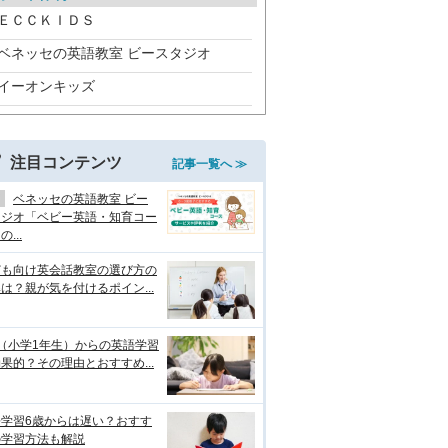
ＥＣＣＫＩＤＳ
ベネッセの英語教室 ビースタジオ
イーオンキッズ
注目コンテンツ
記事一覧へ ≫
ベネッセの英語教室 ビー
タジオ「ベビー英語・知育コー
...
ども向け英会話教室の選び方の
は？親が気を付けるポイン...
（小学1年生）からの英語学習
果的？その理由とおすすめ...
語学習6歳からは遅い？おすす
の学習方法も解説