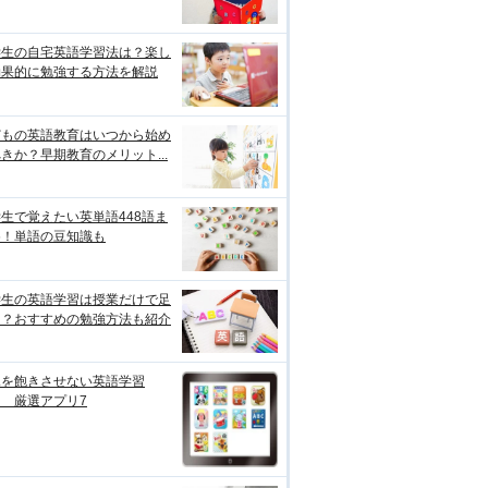
学生の自宅英語学習法は？楽し
効果的に勉強する方法を解説
どもの英語教育はいつから始め
きか？早期教育のメリット...
生で覚えたい英単語448語ま
め！単語の豆知識も
学生の英語学習は授業だけで足
る？おすすめの勉強方法も紹介
児を飽きさせない英語学習
 厳選アプリ7