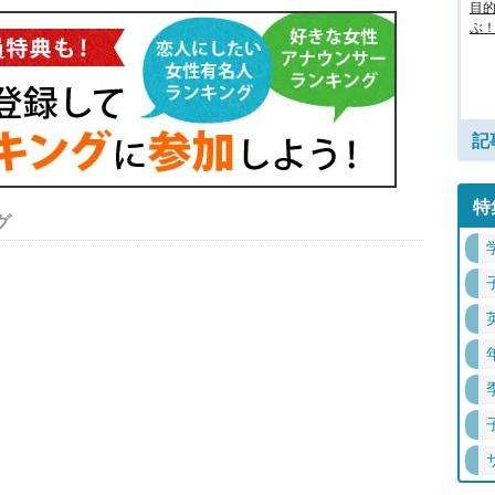
目
ぶ！
記
特
グ