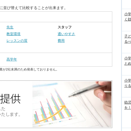
別に並び替えて比較することが出来ます。
小
く
先生
スタッフ
教室環境
通いやすさ
子
レッスンの質
費用
るべ
小学
高学年
と
業が2社未満のため発表しておりません。
小
り
幼
を！