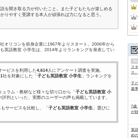
英語を聞き取る力が付いたこと。また子どもたちが楽しめる
わかりやすく受講する本人が頑張れば力になると思う。
オリコンを前身企業に1967年よりスタート。2006年から
も英語教室 小学生は、2014年よりランキングを発表してい
ス
サービスを利用した
4,614
人にアンケート調査を実施。
ス」の
21
社を対象にした「
子ども英語教室 小学生
」ランキングを
子
基準
キュラム・教材など様々な切り口から「
子ども英語教室 小
や評判といった、実際のユーザーの声も掲載しています。
7歳
らもサービスを比較し、「
子ども英語教室 小学生
」選びに
が効
英
め