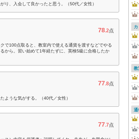
がり、入会して良かったと思う。（50代／女性）
カ
78
.2
点
クで100点取ると、教室内で使える通貨を渡すなどでやる
るから。習い始めて1年経たずに、英検5級に合格したか
教
77
.8
点
たような気がする。（40代／女性）
通
77
.7
点