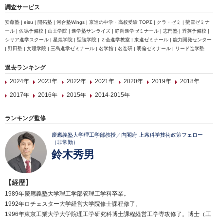
調査サービス
安藤塾 | eisu | 開拓塾 | 河合塾Wings | 京進の中学・高校受験 TOPΣ | クラ・ゼミ | 螢雪ゼミナ
ール | 佐鳴予備校 | 山王学院 | 進学塾サンライズ | 静岡進学ゼミナール | 志門塾 | 秀英予備校 |
シリア進学スクール | 星煌学院 | 聖陵学院 | Ｚ会進学教室 | 東進ゼミナール | 能力開発センター
| 野田塾 | 文理学院 | 三島進学ゼミナール | 名学館 | 名進研 | 明倫ゼミナール | リード進学塾
過去ランキング
2024年
2023年
2022年
2021年
2020年
2019年
2018年
2017年
2016年
2015年
2014-2015年
ランキング監修
慶應義塾大学理工学部教授／内閣府 上席科学技術政策フェロー
（非常勤）
鈴木秀男
【経歴】
1989年慶應義塾大学理工学部管理工学科卒業。
1992年ロチェスター大学経営大学院修士課程修了。
1996年東京工業大学大学院理工学研究科博士課程経営工学専攻修了。博士（工