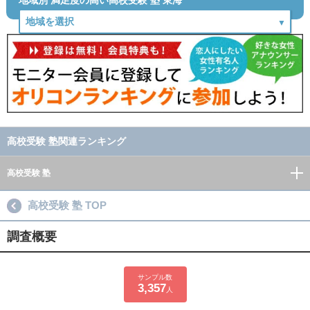
地域別 満足度の高い高校受験 塾 東海
高校受験 塾関連ランキング
高校受験 塾
高校受験 塾 TOP
調査概要
サンプル数
3,357
人