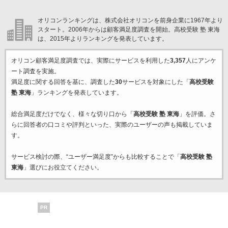
オリコンランキングは、株式会社オリコンを前身企業に1967年より
スタート。2006年からは顧客満足度調査を開始。高校受験 塾 東海
は、2015年よりランキングを発表しています。
オリコン顧客満足度調査では、実際にサービスを利用した
3,357
人にアンケ
ート調査を実施。
満足度に関する回答を基に、調査した
30
サービスを対象にした「
高校受験
塾 東海
」ランキングを発表しています。
総合満足度だけでなく、様々な切り口から「
高校受験 塾 東海
」を評価。さ
らに回答者の口コミや評判といった、実際のユーザーの声も掲載していま
す。
サービス検討の際、“ユーザー満足度”からも比較することで「
高校受験 塾
東海
」選びにお役立てください。
PR