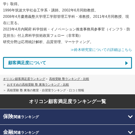
学）取得。
1996年筑波大学社会工学系・講師。2002年6月同助教授。
2008年4月慶應義塾大学理工学部管理工学科・准教授。2011年4月同教授、現
在に至る。
2023年4月内閣府 科学技術・イノベーション推進事務局参事官（インフラ・防
災担当）付上席科学技術政策フェロー（非常勤）
研究分野は応用統計解析、品質管理、マーケティング。
≫鈴木研究室についての詳細はこちら
顧客満足度について
オリコン顧客満足度ランキング
高校受験 塾ランキング・比較
おすすめの高校受験 塾 東海ランキング・比較
高校受験 塾 東海の教室・自習室ランキング・口コミ情報
オリコン顧客満足度
ランキング一覧
保険
関連ランキング
金融
関連ランキング