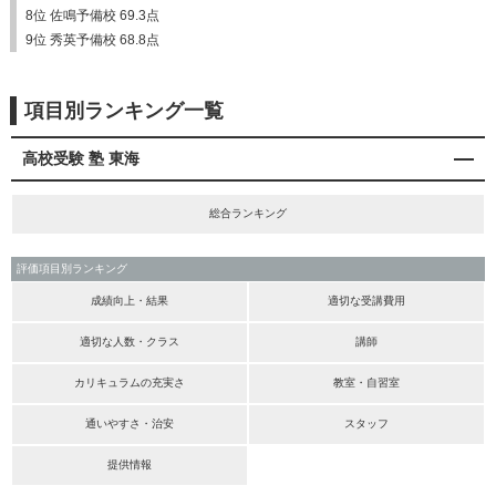
8位 佐鳴予備校 69.3点
9位 秀英予備校 68.8点
項目別ランキング一覧
高校受験 塾 東海
総合ランキング
評価項目別ランキング
成績向上・結果
適切な受講費用
適切な人数・クラス
講師
カリキュラムの充実さ
教室・自習室
通いやすさ・治安
スタッフ
提供情報