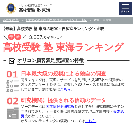
オリコン顧客満足度ランキング
高校受験 塾 東海
高校受験 塾
おすすめの高校受験 塾 東海ランキング・比較
教室・自習室
【最新】高校受験 塾 東海の教室・自習室ランキング・比較
／
／
3,357
最
新
名が選んだ
高校受験 塾 東海ランキング
オリコン顧客満足度調査の特徴
日本最大級の規模による独自の調査
同ランキングは、実際にサービスを利用した3,357名の消費者の
方々のアンケートを基に、調査した30サービスを対象に徹底比較
しています。調査概要は
こちら
。
研究機関に提供される信頼のデータ
ソースデータは
国立情報学研究所
を通じて学術研究機関に全て公
開されており、データ監修は慶應義塾大学理工学部教授・
鈴木秀
男
氏が行っています。
オリコンのランキングの概要については
こちら
。