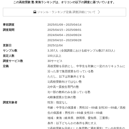
この高校受験 塾 東海ランキングは、オリコンの以下の調査に基づいています。
ジャンル・ランキング定義 調査詳細について
事前調査
2025/01/09～2025/04/14
調査期間
2025/04/15～2025/08/01
2024/04/04～2024/06/24
2023/04/10～2023/06/28
更新日
2025/11/04
サンプル数
3,357人（全国調査における総サンプル数27,923人）
規定人数
100人以上
調査サービス数
30サービス
定義
高校受験を目的とし、中学生を対象に一定のカリキュラムに
沿った形で集団授業を行っている塾
ただし、以下は対象外とする
1)高校受験向けではない塾
2)中高一貫校生専門の塾
3)一部の教科のみを扱っている塾
4)映像授業が主体の塾
調査対象者
性別：指定なし
年齢：中学生の保護者：男性32～69歳 女性30～69歳／高校
生の保護者：男性35～69歳 女性33～69歳
地域：東海（岐阜県、静岡県、愛知県、三重県）
条件：以下どちらかの条件を満たす人
1)高校受験を目的とした集団塾に通年通学している中学生の