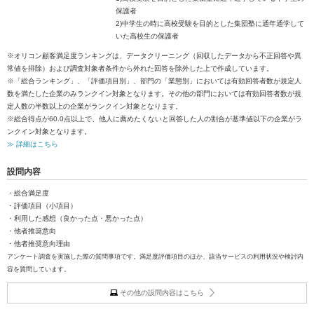
保護者
2)中学生の時に高校受験を目的とした集団塾に通年通学して
いた高校生の保護者
※オリコン顧客満足度ランキングは、データクリーニング（回収したデータから不正回答や異
常値を排除）および調査対象者条件から外れた回答を除外した上で作成しています。
※「総合ランキング」、「評価項目別」、部門の「業態別」においては有効回答者数が規定人
数を満たした企業のみランクイン対象となります。その他の部門においては有効回答者数が規
定人数の半数以上の企業がランクイン対象となります。
※総合得点が60.0点以上で、他人に薦めたくないと回答した人の割合が基準値以下の企業がラ
ンクイン対象となります。
≫ 詳細はこちら
設問内容
・総合満足度
・評価項目（小項目）
・利用した感想（良かった点・悪かった点）
・他者推奨意向
・他者推奨意向理由
アンケート調査を実施した際の質問事項です。満足度評価項目のほか、該当サービスの利用状況や検討内
容を質問しています。
その他の設問内容はこちら