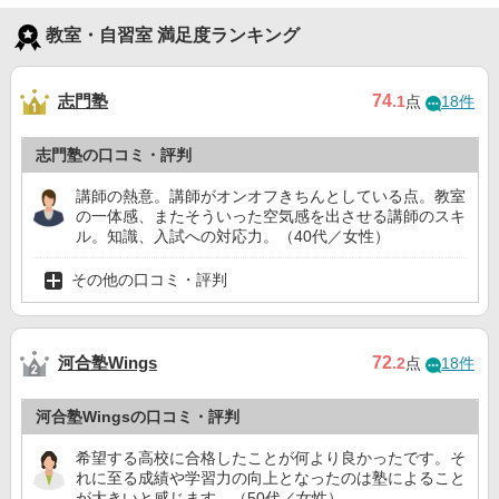
教室・自習室 満足度ランキング
志門塾
74
.1
点
18件
志門塾の口コミ・評判
講師の熱意。講師がオンオフきちんとしている点。教室
の一体感、またそういった空気感を出させる講師のスキ
ル。知識、入試への対応力。（40代／女性）
その他の口コミ・評判
河合塾Wings
72
.2
点
18件
河合塾Wingsの口コミ・評判
希望する高校に合格したことが何より良かったです。そ
れに至る成績や学習力の向上となったのは塾によること
が大きいと感じます。（50代／女性）