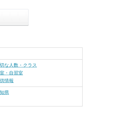
切な人数・クラス
室・自習室
供情報
知県