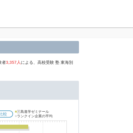
験者
3,357人
による、高校受験 塾 東海別
■
三島進学ゼミナール
比較
■
ランクイン企業の平均