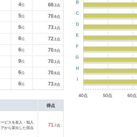
B
4
68
位
.3
点
C
5
70
位
.6
点
D
6
73
位
.1
点
E
6
72
位
.1
点
F
6
70
位
.5
点
G
9
70
位
.1
点
H
6
70
位
.6
点
I
6
73
位
.0
点
40点
50点
60点
得点
サービスを友人・知人
71
.7
点
コアから算出した得点