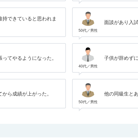
維持できていると思われま
面談があり入
50代／男性
張ってやるようになった。
子供が辞めず
40代／男性
てから成績が上がった。
他の同級生と
50代／男性