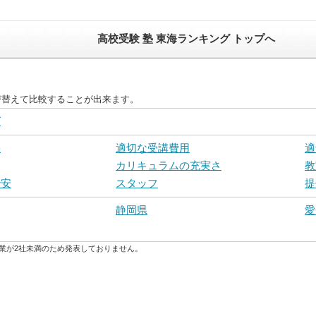
高校受験 塾 東海ランキング トップへ
び替えて比較することが出来ます。
グ
果
適切な受講費用
適
カリキュラムの充実さ
教
治安
スタッフ
提
静岡県
愛
業が2社未満のため発表しておりません。