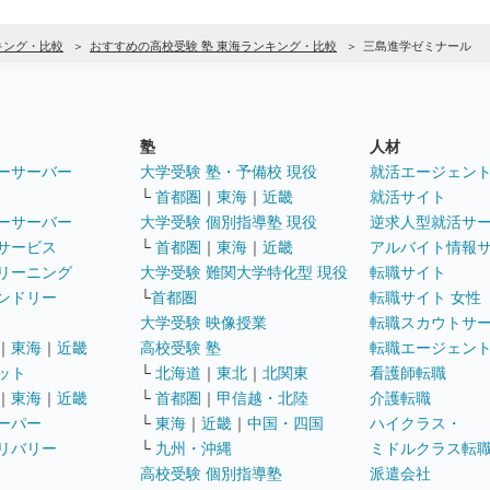
キング・比較
おすすめの高校受験 塾 東海ランキング・比較
三島進学ゼミナール
塾
人材
ーサーバー
大学受験 塾・予備校 現役
就活エージェン
└
首都圏
｜
東海
｜
近畿
就活サイト
ーサーバー
大学受験 個別指導塾 現役
逆求人型就活サ
サービス
└
首都圏
｜
東海
｜
近畿
アルバイト情報
リーニング
大学受験 難関大学特化型 現役
転職サイト
ンドリー
└
首都圏
転職サイト 女性
大学受験 映像授業
転職スカウトサ
｜
東海
｜
近畿
高校受験 塾
転職エージェン
ット
└
北海道
｜
東北
｜
北関東
看護師転職
｜
東海
｜
近畿
└
首都圏
｜
甲信越・北陸
介護転職
ーパー
└
東海
｜
近畿
｜
中国・四国
ハイクラス・
リバリー
└
九州・沖縄
ミドルクラス転
高校受験 個別指導塾
派遣会社