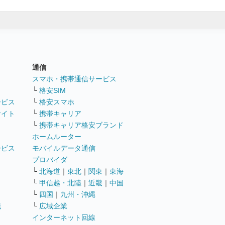
通信
ト
スマホ・携帯通信サービス
└
格安SIM
ービス
└
格安スマホ
サイト
└
携帯キャリア
└
携帯キャリア格安ブランド
ホームルーター
ービス
モバイルデータ通信
ト
プロバイダ
└
北海道
｜
東北
｜
関東
｜
東海
└
甲信越・北陸
｜
近畿
｜
中国
└
四国
｜
九州・沖縄
職
└
広域企業
インターネット回線