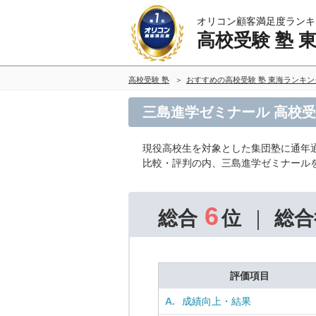
オリコン顧客満足度ランキ
高校受験 塾 
高校受験 塾
おすすめの高校受験 塾 東海ランキ
三島進学ゼミナール 高校受
現役高校生を対象とした集団塾に通年
比較・評判の内、三島進学ゼミナール
6
総合
位
総合
評価項目
A.
成績向上・結果