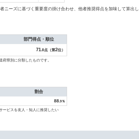
者ニーズに基づく重要度の掛け合わせ、他者推奨得点を加味して算出し
部門得点・順位
71
2
.8点（第
位）
道府県別に分類したものです。
割合
88
.9％
サービスを友人・知人に推奨したい