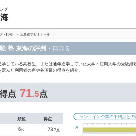
ング
東海
ング・比較
三島進学ゼミナール
験 塾 東海の評判・口コミ
通学している高校生、または通年通学していた大学・短期大学の受験経
を選んだ利用者の声や各項目の得点を紹介。
71
得点
.5
点
ランクイン企業の平均点との
順位
得点
A
6
73
位
.7
点