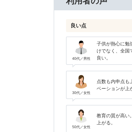
利用者の声
良い点
子供が熱心に勉
けでなく、全国
良い。
40代／男性
点数も内申点も
ベーションが上
30代／女性
教育の質が高い
上がる。
50代／女性