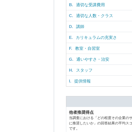
B.
適切な受講費用
C.
適切な人数・クラス
D.
講師
E.
カリキュラムの充実さ
F.
教室・自習室
G.
通いやすさ・治安
H.
スタッフ
I.
提供情報
他者推奨得点
当調査における「どの程度その企業の
に推奨したいか」の回答結果の平均ス
です。