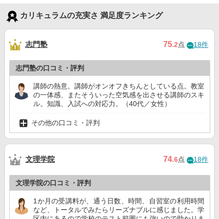
カリキュラムの充実さ 満足度ランキング
志門塾
75
.2
点
18件
志門塾の口コミ・評判
講師の熱意。講師がオンオフきちんとしている点。教室
の一体感、またそういった空気感を出させる講師のスキ
ル。知識、入試への対応力。（40代／女性）
その他の口コミ・評判
文理学院
74
.6
点
18件
文理学院の口コミ・評判
1か月の受講料が、通う日数、時間、自習室の利用時間
など、トータルでみたらリーズナブルに感じました。学
区内にあるので学校のテスト範囲にも強いので助かりま