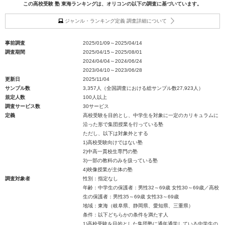
この高校受験 塾 東海ランキングは、オリコンの以下の調査に基づいています。
ジャンル・ランキング定義 調査詳細について
事前調査
2025/01/09～2025/04/14
調査期間
2025/04/15～2025/08/01
2024/04/04～2024/06/24
2023/04/10～2023/06/28
更新日
2025/11/04
サンプル数
3,357人（全国調査における総サンプル数27,923人）
規定人数
100人以上
調査サービス数
30サービス
定義
高校受験を目的とし、中学生を対象に一定のカリキュラムに
沿った形で集団授業を行っている塾
ただし、以下は対象外とする
1)高校受験向けではない塾
2)中高一貫校生専門の塾
3)一部の教科のみを扱っている塾
4)映像授業が主体の塾
調査対象者
性別：指定なし
年齢：中学生の保護者：男性32～69歳 女性30～69歳／高校
生の保護者：男性35～69歳 女性33～69歳
地域：東海（岐阜県、静岡県、愛知県、三重県）
条件：以下どちらかの条件を満たす人
1)高校受験を目的とした集団塾に通年通学している中学生の