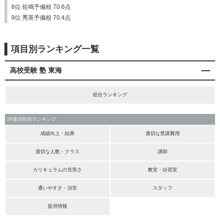
8位 佐鳴予備校 70.6点
9位 秀英予備校 70.4点
項目別ランキング一覧
高校受験 塾 東海
総合ランキング
評価項目別ランキング
成績向上・結果
適切な受講費用
適切な人数・クラス
講師
カリキュラムの充実さ
教室・自習室
通いやすさ・治安
スタッフ
提供情報