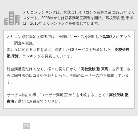
オリコンランキングは、株式会社オリコンを前身企業に1967年より
スタート。2006年からは顧客満足度調査を開始。高校受験 塾 東海
は、2015年よりランキングを発表しています。
オリコン顧客満足度調査では、実際にサービスを利用した
3,357
人にアンケ
ート調査を実施。
満足度に関する回答を基に、調査した
30
サービスを対象にした「
高校受験
塾 東海
」ランキングを発表しています。
総合満足度だけでなく、様々な切り口から「
高校受験 塾 東海
」を評価。さ
らに回答者の口コミや評判といった、実際のユーザーの声も掲載していま
す。
サービス検討の際、“ユーザー満足度”からも比較することで「
高校受験 塾
東海
」選びにお役立てください。
PR