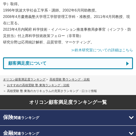
学）取得。
1996年筑波大学社会工学系・講師。2002年6月同助教授。
2008年4月慶應義塾大学理工学部管理工学科・准教授。2011年4月同教授、現
在に至る。
2023年4月内閣府 科学技術・イノベーション推進事務局参事官（インフラ・防
災担当）付上席科学技術政策フェロー（非常勤）
研究分野は応用統計解析、品質管理、マーケティング。
≫鈴木研究室についての詳細はこちら
顧客満足度について
オリコン顧客満足度ランキング
高校受験 塾ランキング・比較
おすすめの高校受験 塾 東海ランキング・比較
高校受験 塾 東海のカリキュラムの充実さランキング・口コミ情報
オリコン顧客満足度
ランキング一覧
保険
関連ランキング
金融
関連ランキング