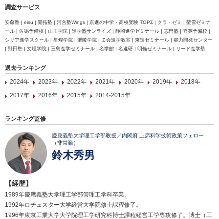
調査サービス
安藤塾 | eisu | 開拓塾 | 河合塾Wings | 京進の中学・高校受験 TOPΣ | クラ・ゼミ | 螢雪ゼミナ
ール | 佐鳴予備校 | 山王学院 | 進学塾サンライズ | 静岡進学ゼミナール | 志門塾 | 秀英予備校 |
シリア進学スクール | 星煌学院 | 聖陵学院 | Ｚ会進学教室 | 東進ゼミナール | 能力開発センター
| 野田塾 | 文理学院 | 三島進学ゼミナール | 名学館 | 名進研 | 明倫ゼミナール | リード進学塾
過去ランキング
2024年
2023年
2022年
2021年
2020年
2019年
2018年
2017年
2016年
2015年
2014-2015年
ランキング監修
慶應義塾大学理工学部教授／内閣府 上席科学技術政策フェロー
（非常勤）
鈴木秀男
【経歴】
1989年慶應義塾大学理工学部管理工学科卒業。
1992年ロチェスター大学経営大学院修士課程修了。
1996年東京工業大学大学院理工学研究科博士課程経営工学専攻修了。博士（工