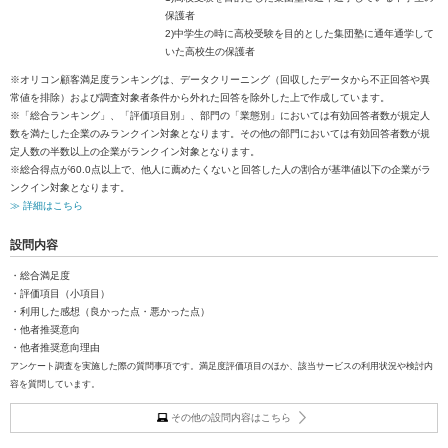
保護者
2)中学生の時に高校受験を目的とした集団塾に通年通学して
いた高校生の保護者
※オリコン顧客満足度ランキングは、データクリーニング（回収したデータから不正回答や異
常値を排除）および調査対象者条件から外れた回答を除外した上で作成しています。
※「総合ランキング」、「評価項目別」、部門の「業態別」においては有効回答者数が規定人
数を満たした企業のみランクイン対象となります。その他の部門においては有効回答者数が規
定人数の半数以上の企業がランクイン対象となります。
※総合得点が60.0点以上で、他人に薦めたくないと回答した人の割合が基準値以下の企業がラ
ンクイン対象となります。
≫ 詳細はこちら
設問内容
・総合満足度
・評価項目（小項目）
・利用した感想（良かった点・悪かった点）
・他者推奨意向
・他者推奨意向理由
アンケート調査を実施した際の質問事項です。満足度評価項目のほか、該当サービスの利用状況や検討内
容を質問しています。
その他の設問内容はこちら