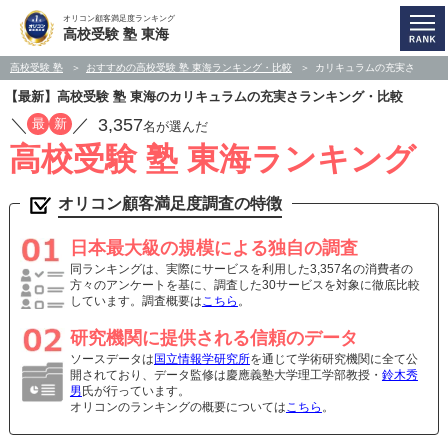
オリコン顧客満足度ランキング
高校受験 塾 東海
高校受験 塾
おすすめの高校受験 塾 東海ランキング・比較
カリキュラムの充実さ
【最新】高校受験 塾 東海のカリキュラムの充実さランキング・比較
／
／
3,357
最
新
名が選んだ
高校受験 塾 東海ランキング
オリコン顧客満足度調査の特徴
日本最大級の規模による独自の調査
同ランキングは、実際にサービスを利用した3,357名の消費者の
方々のアンケートを基に、調査した30サービスを対象に徹底比較
しています。調査概要は
こちら
。
研究機関に提供される信頼のデータ
ソースデータは
国立情報学研究所
を通じて学術研究機関に全て公
開されており、データ監修は慶應義塾大学理工学部教授・
鈴木秀
男
氏が行っています。
オリコンのランキングの概要については
こちら
。