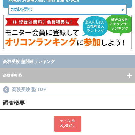
地域別 満足度の高い高校受験 塾 東海
高校受験 塾関連ランキング
高校受験 塾
高校受験 塾 TOP
調査概要
サンプル数
3,357
人