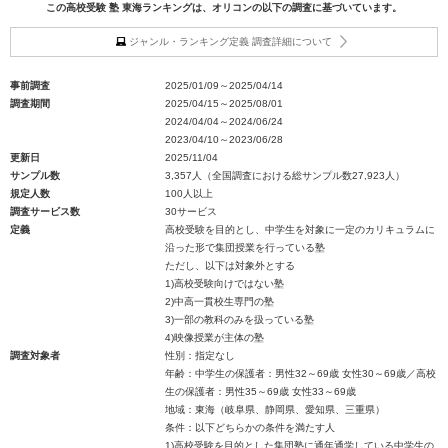
この高校受験 塾 東海ランキングは、オリコンの以下の調査に基づいています。
ジャンル・ランキング定義 調査詳細について
事前調査
2025/01/09～2025/04/14
調査期間
2025/04/15～2025/08/01
2024/04/04～2024/06/24
2023/04/10～2023/06/28
更新日
2025/11/04
サンプル数
3,357人（全国調査における総サンプル数27,923人）
規定人数
100人以上
調査サービス数
30サービス
定義
高校受験を目的とし、中学生を対象に一定のカリキュラムに
沿った形で集団授業を行っている塾
ただし、以下は対象外とする
1)高校受験向けではない塾
2)中高一貫校生専門の塾
3)一部の教科のみを扱っている塾
4)映像授業が主体の塾
調査対象者
性別：指定なし
年齢：中学生の保護者：男性32～69歳 女性30～69歳／高校
生の保護者：男性35～69歳 女性33～69歳
地域：東海（岐阜県、静岡県、愛知県、三重県）
条件：以下どちらかの条件を満たす人
1)高校受験を目的とした集団塾に通年通学している中学生の