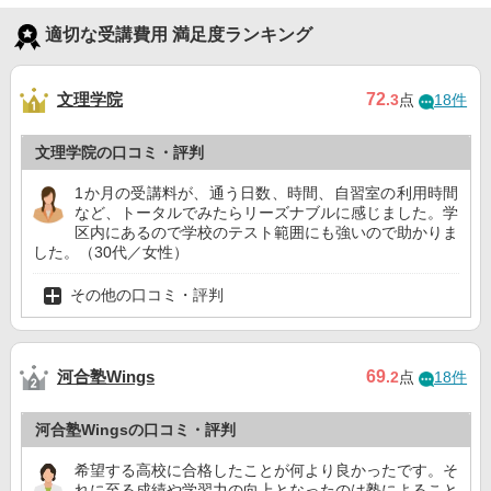
適切な受講費用 満足度ランキング
文理学院
72
.3
点
18件
文理学院の口コミ・評判
1か月の受講料が、通う日数、時間、自習室の利用時間
など、トータルでみたらリーズナブルに感じました。学
区内にあるので学校のテスト範囲にも強いので助かりま
した。（30代／女性）
その他の口コミ・評判
河合塾Wings
69
.2
点
18件
河合塾Wingsの口コミ・評判
希望する高校に合格したことが何より良かったです。そ
れに至る成績や学習力の向上となったのは塾によること