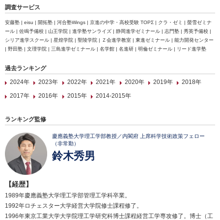
調査サービス
安藤塾 | eisu | 開拓塾 | 河合塾Wings | 京進の中学・高校受験 TOPΣ | クラ・ゼミ | 螢雪ゼミナ
ール | 佐鳴予備校 | 山王学院 | 進学塾サンライズ | 静岡進学ゼミナール | 志門塾 | 秀英予備校 |
シリア進学スクール | 星煌学院 | 聖陵学院 | Ｚ会進学教室 | 東進ゼミナール | 能力開発センター
| 野田塾 | 文理学院 | 三島進学ゼミナール | 名学館 | 名進研 | 明倫ゼミナール | リード進学塾
過去ランキング
2024年
2023年
2022年
2021年
2020年
2019年
2018年
2017年
2016年
2015年
2014-2015年
ランキング監修
慶應義塾大学理工学部教授／内閣府 上席科学技術政策フェロー
（非常勤）
鈴木秀男
【経歴】
1989年慶應義塾大学理工学部管理工学科卒業。
1992年ロチェスター大学経営大学院修士課程修了。
1996年東京工業大学大学院理工学研究科博士課程経営工学専攻修了。博士（工