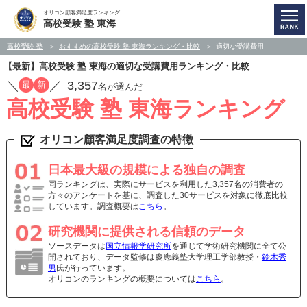
オリコン顧客満足度ランキング
高校受験 塾 東海
高校受験 塾
おすすめの高校受験 塾 東海ランキング・比較
適切な受講費用
【最新】高校受験 塾 東海の適切な受講費用ランキング・比較
／
／
3,357
最
新
名が選んだ
高校受験 塾 東海ランキング
オリコン顧客満足度調査の特徴
日本最大級の規模による独自の調査
同ランキングは、実際にサービスを利用した3,357名の消費者の
方々のアンケートを基に、調査した30サービスを対象に徹底比較
しています。調査概要は
こちら
。
研究機関に提供される信頼のデータ
ソースデータは
国立情報学研究所
を通じて学術研究機関に全て公
開されており、データ監修は慶應義塾大学理工学部教授・
鈴木秀
男
氏が行っています。
オリコンのランキングの概要については
こちら
。