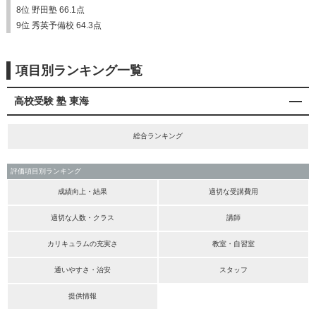
8位 野田塾 66.1点
9位 秀英予備校 64.3点
項目別ランキング一覧
高校受験 塾 東海
総合ランキング
評価項目別ランキング
成績向上・結果
適切な受講費用
適切な人数・クラス
講師
カリキュラムの充実さ
教室・自習室
通いやすさ・治安
スタッフ
提供情報