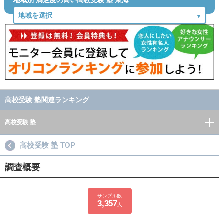
地域別 満足度の高い高校受験 塾 東海
高校受験 塾関連ランキング
高校受験 塾
高校受験 塾 TOP
調査概要
サンプル数
3,357
人