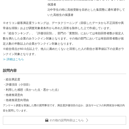
保護者
2)中学生の時に高校受験を目的とした集団塾に通年通学して
いた高校生の保護者
※オリコン顧客満足度ランキングは、データクリーニング（回収したデータから不正回答や異
常値を排除）および調査対象者条件から外れた回答を除外した上で作成しています。
※「総合ランキング」、「評価項目別」、部門の「業態別」においては有効回答者数が規定人
数を満たした企業のみランクイン対象となります。その他の部門においては有効回答者数が規
定人数の半数以上の企業がランクイン対象となります。
※総合得点が60.0点以上で、他人に薦めたくないと回答した人の割合が基準値以下の企業がラ
ンクイン対象となります。
≫ 詳細はこちら
設問内容
・総合満足度
・評価項目（小項目）
・利用した感想（良かった点・悪かった点）
・他者推奨意向
・他者推奨意向理由
アンケート調査を実施した際の質問事項です。満足度評価項目のほか、該当サービスの利用状況や検討内
容を質問しています。
その他の設問内容はこちら