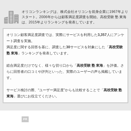
オリコンランキングは、株式会社オリコンを前身企業に1967年より
スタート。2006年からは顧客満足度調査を開始。高校受験 塾 東海
は、2015年よりランキングを発表しています。
オリコン顧客満足度調査では、実際にサービスを利用した
3,357
人にアンケ
ート調査を実施。
満足度に関する回答を基に、調査した
30
サービスを対象にした「
高校受験
塾 東海
」ランキングを発表しています。
総合満足度だけでなく、様々な切り口から「
高校受験 塾 東海
」を評価。さ
らに回答者の口コミや評判といった、実際のユーザーの声も掲載していま
す。
サービス検討の際、“ユーザー満足度”からも比較することで「
高校受験 塾
東海
」選びにお役立てください。
PR