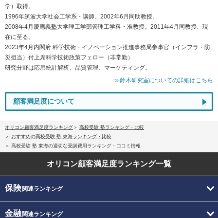
学）取得。
1996年筑波大学社会工学系・講師。2002年6月同助教授。
2008年4月慶應義塾大学理工学部管理工学科・准教授。2011年4月同教授、現
在に至る。
2023年4月内閣府 科学技術・イノベーション推進事務局参事官（インフラ・防
災担当）付上席科学技術政策フェロー（非常勤）
研究分野は応用統計解析、品質管理、マーケティング。
≫鈴木研究室についての詳細はこちら
顧客満足度について
オリコン顧客満足度ランキング
高校受験 塾ランキング・比較
おすすめの高校受験 塾 東海ランキング・比較
高校受験 塾 東海の適切な受講費用ランキング・口コミ情報
オリコン顧客満足度
ランキング一覧
保険
関連ランキング
金融
関連ランキング