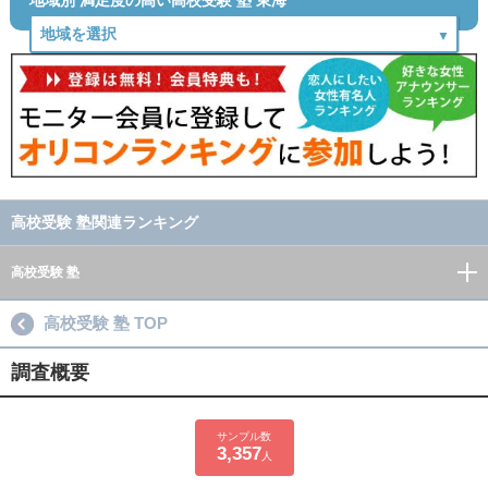
地域別 満足度の高い高校受験 塾 東海
高校受験 塾関連ランキング
高校受験 塾
高校受験 塾 TOP
調査概要
サンプル数
3,357
人