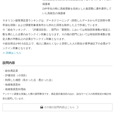
保護者
2)中学生の時に高校受験を目的とした集団塾に通年通学して
いた高校生の保護者
※オリコン顧客満足度ランキングは、データクリーニング（回収したデータから不正回答や異
常値を排除）および調査対象者条件から外れた回答を除外した上で作成しています。
※「総合ランキング」、「評価項目別」、部門の「業態別」においては有効回答者数が規定人
数を満たした企業のみランクイン対象となります。その他の部門においては有効回答者数が規
定人数の半数以上の企業がランクイン対象となります。
※総合得点が60.0点以上で、他人に薦めたくないと回答した人の割合が基準値以下の企業がラ
ンクイン対象となります。
≫ 詳細はこちら
設問内容
・総合満足度
・評価項目（小項目）
・利用した感想（良かった点・悪かった点）
・他者推奨意向
・他者推奨意向理由
アンケート調査を実施した際の質問事項です。満足度評価項目のほか、該当サービスの利用状況や検討内
容を質問しています。
その他の設問内容はこちら