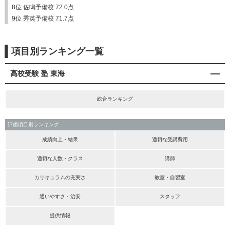
8位 佐鳴予備校 72.0点
9位 秀英予備校 71.7点
項目別ランキング一覧
高校受験 塾 東海
総合ランキング
評価項目別ランキング
成績向上・結果
適切な受講費用
適切な人数・クラス
講師
カリキュラムの充実さ
教室・自習室
通いやすさ・治安
スタッフ
提供情報