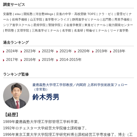
調査サービス
安藤塾 | eisu | 開拓塾 | 河合塾Wings | 京進の中学・高校受験 TOPΣ | クラ・ゼミ | 螢雪ゼミナ
ール | 佐鳴予備校 | 山王学院 | 進学塾サンライズ | 静岡進学ゼミナール | 志門塾 | 秀英予備校 |
シリア進学スクール | 星煌学院 | 聖陵学院 | Ｚ会進学教室 | 東進ゼミナール | 能力開発センター
| 野田塾 | 文理学院 | 三島進学ゼミナール | 名学館 | 名進研 | 明倫ゼミナール | リード進学塾
過去ランキング
2024年
2023年
2022年
2021年
2020年
2019年
2018年
2017年
2016年
2015年
2014-2015年
ランキング監修
慶應義塾大学理工学部教授／内閣府 上席科学技術政策フェロー
（非常勤）
鈴木秀男
【経歴】
1989年慶應義塾大学理工学部管理工学科卒業。
1992年ロチェスター大学経営大学院修士課程修了。
1996年東京工業大学大学院理工学研究科博士課程経営工学専攻修了。博士（工