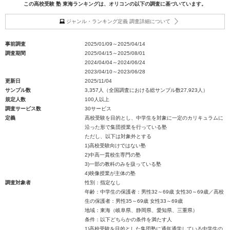
この高校受験 塾 東海ランキングは、オリコンの以下の調査に基づいています。
ジャンル・ランキング定義 調査詳細について
事前調査
2025/01/09～2025/04/14
調査期間
2025/04/15～2025/08/01
2024/04/04～2024/06/24
2023/04/10～2023/06/28
更新日
2025/11/04
サンプル数
3,357人（全国調査における総サンプル数27,923人）
規定人数
100人以上
調査サービス数
30サービス
定義
高校受験を目的とし、中学生を対象に一定のカリキュラムに
沿った形で集団授業を行っている塾
ただし、以下は対象外とする
1)高校受験向けではない塾
2)中高一貫校生専門の塾
3)一部の教科のみを扱っている塾
4)映像授業が主体の塾
調査対象者
性別：指定なし
年齢：中学生の保護者：男性32～69歳 女性30～69歳／高校
生の保護者：男性35～69歳 女性33～69歳
地域：東海（岐阜県、静岡県、愛知県、三重県）
条件：以下どちらかの条件を満たす人
1)高校受験を目的とした集団塾に通年通学している中学生の