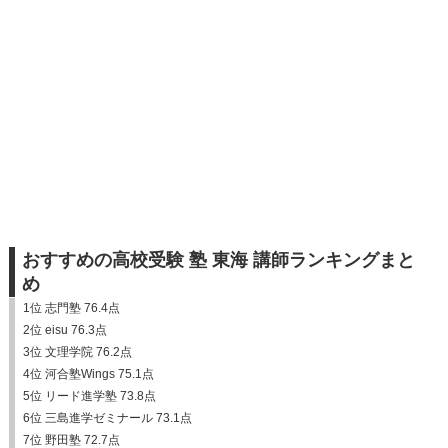
おすすめの高校受験 塾 東海 講師ランキングまと
め
1位 志門塾 76.4点
2位 eisu 76.3点
3位 文理学院 76.2点
4位 河合塾Wings 75.1点
5位 リード進学塾 73.8点
6位 三島進学ゼミナール 73.1点
7位 野田塾 72.7点