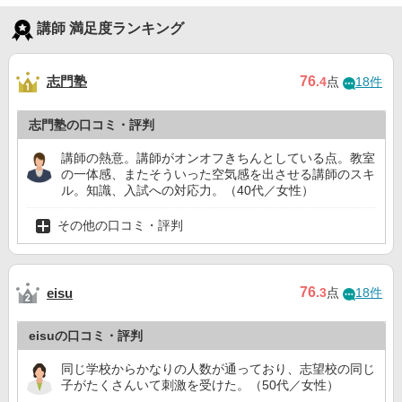
講師 満足度ランキング
志門塾
76
.4
点
18件
志門塾の口コミ・評判
講師の熱意。講師がオンオフきちんとしている点。教室
の一体感、またそういった空気感を出させる講師のスキ
ル。知識、入試への対応力。（40代／女性）
その他の口コミ・評判
76
eisu
.3
点
18件
eisuの口コミ・評判
同じ学校からかなりの人数が通っており、志望校の同じ
子がたくさんいて刺激を受けた。（50代／女性）