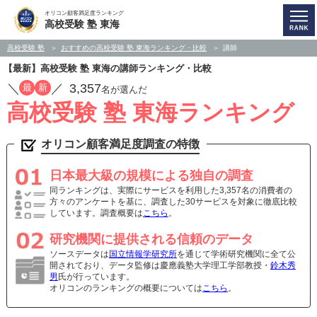
オリコン顧客満足度ランキング
高校受験 塾 東海
高校受験 塾
おすすめの高校受験 塾 東海ランキング・比較
講師
【最新】高校受験 塾 東海の講師ランキング・比較
／
／
3,357
最
新
名が選んだ
高校受験 塾 東海ランキング
オリコン顧客満足度調査の特徴
日本最大級の規模による独自の調査
同ランキングは、実際にサービスを利用した3,357名の消費者の
方々のアンケートを基に、調査した30サービスを対象に徹底比較
しています。調査概要は
こちら
。
研究機関に提供される信頼のデータ
ソースデータは
国立情報学研究所
を通じて学術研究機関に全て公
開されており、データ監修は慶應義塾大学理工学部教授・
鈴木秀
男
氏が行っています。
オリコンのランキングの概要については
こちら
。