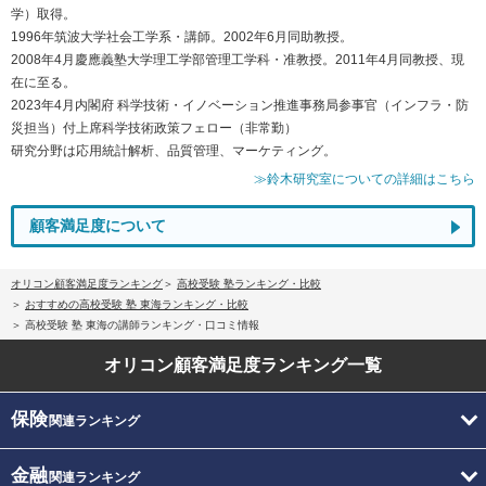
学）取得。
1996年筑波大学社会工学系・講師。2002年6月同助教授。
2008年4月慶應義塾大学理工学部管理工学科・准教授。2011年4月同教授、現
在に至る。
2023年4月内閣府 科学技術・イノベーション推進事務局参事官（インフラ・防
災担当）付上席科学技術政策フェロー（非常勤）
研究分野は応用統計解析、品質管理、マーケティング。
≫鈴木研究室についての詳細はこちら
顧客満足度について
オリコン顧客満足度ランキング
高校受験 塾ランキング・比較
おすすめの高校受験 塾 東海ランキング・比較
高校受験 塾 東海の講師ランキング・口コミ情報
オリコン顧客満足度
ランキング一覧
保険
関連ランキング
金融
関連ランキング