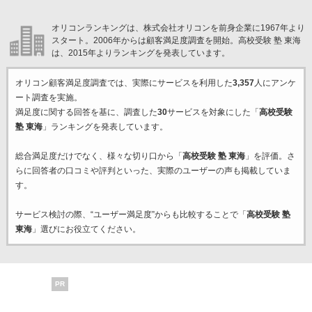
オリコンランキングは、株式会社オリコンを前身企業に1967年より
スタート。2006年からは顧客満足度調査を開始。高校受験 塾 東海
は、2015年よりランキングを発表しています。
オリコン顧客満足度調査では、実際にサービスを利用した
3,357
人にアンケ
ート調査を実施。
満足度に関する回答を基に、調査した
30
サービスを対象にした「
高校受験
塾 東海
」ランキングを発表しています。
総合満足度だけでなく、様々な切り口から「
高校受験 塾 東海
」を評価。さ
らに回答者の口コミや評判といった、実際のユーザーの声も掲載していま
す。
サービス検討の際、“ユーザー満足度”からも比較することで「
高校受験 塾
東海
」選びにお役立てください。
PR