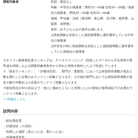
調査対象者
性別：指定なし
年齢：中学生の保護者：男性32～69歳 女性30～69歳／高校
生の保護者：男性35～69歳 女性33～69歳
地域：甲信越・北陸（新潟県、富山県、石川県、福井県、山
梨県、長野県）
条件：以下どちらかの条件を満たす人
1)高校受験を目的とした個別指導塾に通年通学している中学
生の保護者
2)中学生の時に高校受験を目的とした個別指導塾に通年通学
していた高校生の保護者
※オリコン顧客満足度ランキングは、データクリーニング（回収したデータから不正回答や異
常値を排除）および調査対象者条件から外れた回答を除外した上で作成しています。
※「総合ランキング」、「評価項目別」、部門の「業態別」においては有効回答者数が規定人
数を満たした企業のみランクイン対象となります。その他の部門においては有効回答者数が規
定人数の半数以上の企業がランクイン対象となります。
※総合得点が60.0点以上で、他人に薦めたくないと回答した人の割合が基準値以下の企業がラ
ンクイン対象となります。
≫ 詳細はこちら
設問内容
・総合満足度
・評価項目（小項目）
・利用した感想（良かった点・悪かった点）
・他者推奨意向