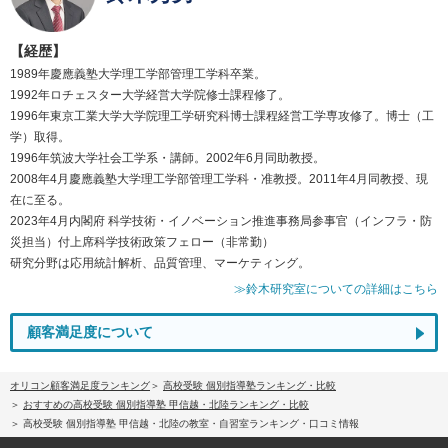
【経歴】
1989年慶應義塾大学理工学部管理工学科卒業。
1992年ロチェスター大学経営大学院修士課程修了。
1996年東京工業大学大学院理工学研究科博士課程経営工学専攻修了。博士（工
学）取得。
1996年筑波大学社会工学系・講師。2002年6月同助教授。
2008年4月慶應義塾大学理工学部管理工学科・准教授。2011年4月同教授、現
在に至る。
2023年4月内閣府 科学技術・イノベーション推進事務局参事官（インフラ・防
災担当）付上席科学技術政策フェロー（非常勤）
研究分野は応用統計解析、品質管理、マーケティング。
≫鈴木研究室についての詳細はこちら
顧客満足度について
オリコン顧客満足度ランキング
高校受験 個別指導塾ランキング・比較
おすすめの高校受験 個別指導塾 甲信越・北陸ランキング・比較
高校受験 個別指導塾 甲信越・北陸の教室・自習室ランキング・口コミ情報