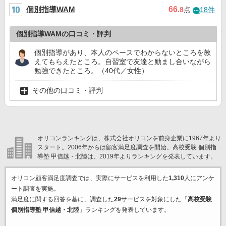
個別指導WAM
66
.8
点
18件
個別指導WAMの口コミ・評判
個別指導があり、本人のペースでわからないところを教
えてもらえたところ。自習室で友達と励まし合いながら
勉強できたところ。（40代／女性）
その他の口コミ・評判
オリコンランキングは、株式会社オリコンを前身企業に1967年より
スタート。2006年からは顧客満足度調査を開始。高校受験 個別指
導塾 甲信越・北陸は、2019年よりランキングを発表しています。
オリコン顧客満足度調査では、実際にサービスを利用した
1,310
人にアンケ
ート調査を実施。
満足度に関する回答を基に、調査した
29
サービスを対象にした「
高校受験
個別指導塾 甲信越・北陸
」ランキングを発表しています。