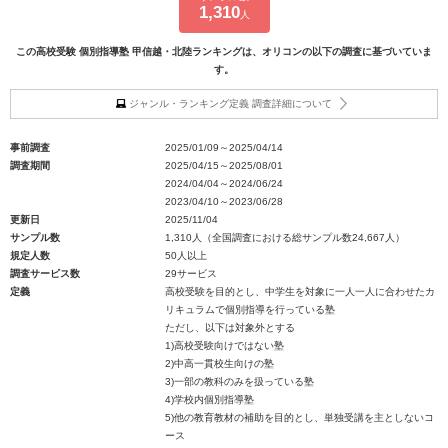
1,310
人
この高校受験 個別指導塾 甲信越・北陸ランキングは、オリコンの以下の調査に基づいていま
す。
ジャンル・ランキング定義 調査詳細について
事前調査
2025/01/09～2025/04/14
調査期間
2025/04/15～2025/08/01
2024/04/04～2024/06/24
2023/04/10～2023/06/28
更新日
2025/11/04
サンプル数
1,310人（全国調査における総サンプル数24,667人）
規定人数
50人以上
調査サービス数
29サービス
定義
高校受験を目的とし、中学生を対象に一人一人に合わせたカ
リキュラムで個別指導を行っている塾
ただし、以下は対象外とする
1)高校受験向けではない塾
2)中高一貫校生向けの塾
3)一部の教科のみを扱っている塾
4)学校内個別指導塾
5)他の教育教材の補助を目的とし、単独受講を主としないコ
ース