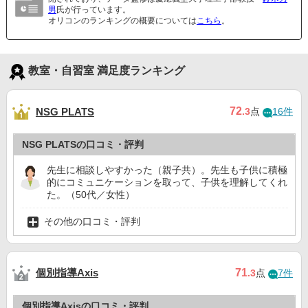
男
氏が行っています。
オリコンのランキングの概要については
こちら
。
教室・自習室 満足度ランキング
72
NSG PLATS
.3
点
16件
NSG PLATSの口コミ・評判
先生に相談しやすかった（親子共）。先生も子供に積極
的にコミュニケーションを取って、子供を理解してくれ
た。（50代／女性）
その他の口コミ・評判
個別指導Axis
71
.3
点
7件
個別指導Axisの口コミ・評判