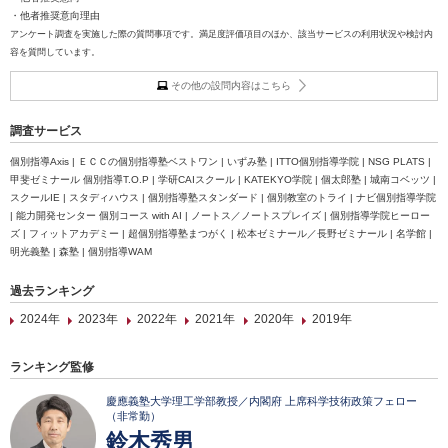
・他者推奨意向理由
アンケート調査を実施した際の質問事項です。満足度評価項目のほか、該当サービスの利用状況や検討内
容を質問しています。
その他の設問内容はこちら
調査サービス
個別指導Axis | ＥＣＣの個別指導塾ベストワン | いずみ塾 | ITTO個別指導学院 | NSG PLATS |
甲斐ゼミナール 個別指導T.O.P | 学研CAIスクール | KATEKYO学院 | 個太郎塾 | 城南コベッツ |
スクールIE | スタディハウス | 個別指導塾スタンダード | 個別教室のトライ | ナビ個別指導学院
| 能力開発センター 個別コース with AI | ノートス／ノートスプレイズ | 個別指導学院ヒーロー
ズ | フィットアカデミー | 超個別指導塾まつがく | 松本ゼミナール／長野ゼミナール | 名学館 |
明光義塾 | 森塾 | 個別指導WAM
過去ランキング
2024年
2023年
2022年
2021年
2020年
2019年
ランキング監修
慶應義塾大学理工学部教授／内閣府 上席科学技術政策フェロー
（非常勤）
鈴木秀男