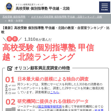
オリコン顧客満足度ランキング
高校受験 個別指導塾 甲信越・北陸
高校受験 個別指導塾
おすすめの高校受験 個別指導塾 甲信越・北陸ランキング・比較
教室・自習室
【最新】高校受験 個別指導塾 甲信越・北陸の教室・自習室ランキング・比
較
／
／
1,310
最
新
名が選んだ
高校受験 個別指導塾 甲信
越・北陸ランキング
オリコン顧客満足度調査の特徴
日本最大級の規模による独自の調査
同ランキングは、実際にサービスを利用した1,310名の消費者の
方々のアンケートを基に、調査した29サービスを対象に徹底比較
しています。調査概要は
こちら
。
研究機関に提供される信頼のデータ
ソースデータは
国立情報学研究所
を通じて学術研究機関に全て公
開されており、データ監修は慶應義塾大学理工学部教授・
鈴木秀