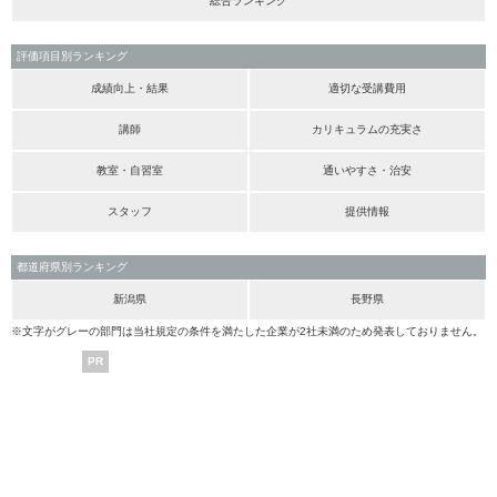
総合ランキング
評価項目別ランキング
成績向上・結果
適切な受講費用
講師
カリキュラムの充実さ
教室・自習室
通いやすさ・治安
スタッフ
提供情報
都道府県別ランキング
新潟県
長野県
※文字がグレーの部門は当社規定の条件を満たした企業が2社未満のため発表しておりません。
PR