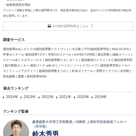
・他者推奨意向理由
アンケート調査を実施した際の質問事項です。満足度評価項目のほか、該当サービスの利用状況や検討内
容を質問しています。
その他の設問内容はこちら
調査サービス
個別指導Axis | ＥＣＣの個別指導塾ベストワン | いずみ塾 | ITTO個別指導学院 | NSG PLATS |
甲斐ゼミナール 個別指導T.O.P | 学研CAIスクール | KATEKYO学院 | 個太郎塾 | 城南コベッツ |
スクールIE | スタディハウス | 個別指導塾スタンダード | 個別教室のトライ | ナビ個別指導学院
| 能力開発センター 個別コース with AI | ノートス／ノートスプレイズ | 個別指導学院ヒーロー
ズ | フィットアカデミー | 超個別指導塾まつがく | 松本ゼミナール／長野ゼミナール | 名学館 |
明光義塾 | 森塾 | 個別指導WAM
過去ランキング
2024年
2023年
2022年
2021年
2020年
2019年
ランキング監修
慶應義塾大学理工学部教授／内閣府 上席科学技術政策フェロー
（非常勤）
鈴木秀男