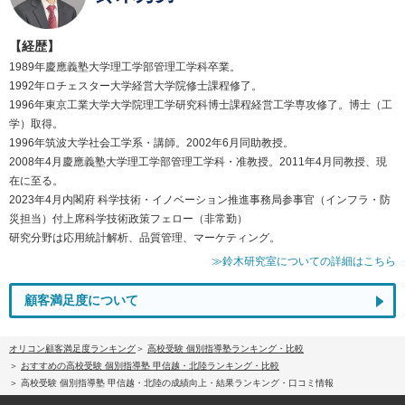
【経歴】
1989年慶應義塾大学理工学部管理工学科卒業。
1992年ロチェスター大学経営大学院修士課程修了。
1996年東京工業大学大学院理工学研究科博士課程経営工学専攻修了。博士（工
学）取得。
1996年筑波大学社会工学系・講師。2002年6月同助教授。
2008年4月慶應義塾大学理工学部管理工学科・准教授。2011年4月同教授、現
在に至る。
2023年4月内閣府 科学技術・イノベーション推進事務局参事官（インフラ・防
災担当）付上席科学技術政策フェロー（非常勤）
研究分野は応用統計解析、品質管理、マーケティング。
≫鈴木研究室についての詳細はこちら
顧客満足度について
オリコン顧客満足度ランキング
高校受験 個別指導塾ランキング・比較
おすすめの高校受験 個別指導塾 甲信越・北陸ランキング・比較
高校受験 個別指導塾 甲信越・北陸の成績向上・結果ランキング・口コミ情報