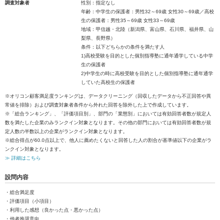
調査対象者
性別：指定なし
年齢：中学生の保護者：男性32～69歳 女性30～69歳／高校
生の保護者：男性35～69歳 女性33～69歳
地域：甲信越・北陸（新潟県、富山県、石川県、福井県、山
梨県、長野県）
条件：以下どちらかの条件を満たす人
1)高校受験を目的とした個別指導塾に通年通学している中学
生の保護者
2)中学生の時に高校受験を目的とした個別指導塾に通年通学
していた高校生の保護者
※オリコン顧客満足度ランキングは、データクリーニング（回収したデータから不正回答や異
常値を排除）および調査対象者条件から外れた回答を除外した上で作成しています。
※「総合ランキング」、「評価項目別」、部門の「業態別」においては有効回答者数が規定人
数を満たした企業のみランクイン対象となります。その他の部門においては有効回答者数が規
定人数の半数以上の企業がランクイン対象となります。
※総合得点が60.0点以上で、他人に薦めたくないと回答した人の割合が基準値以下の企業がラ
ンクイン対象となります。
≫ 詳細はこちら
設問内容
・総合満足度
・評価項目（小項目）
・利用した感想（良かった点・悪かった点）
・他者推奨意向