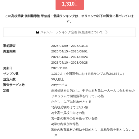
1,310
人
この高校受験 個別指導塾 甲信越・北陸ランキングは、オリコンの以下の調査に基づいていま
す。
ジャンル・ランキング定義 調査詳細について
事前調査
2025/01/09～2025/04/14
調査期間
2025/04/15～2025/08/01
2024/04/04～2024/06/24
2023/04/10～2023/06/28
更新日
2025/11/04
サンプル数
1,310人（全国調査における総サンプル数24,667人）
規定人数
50人以上
調査サービス数
29サービス
定義
高校受験を目的とし、中学生を対象に一人一人に合わせたカ
リキュラムで個別指導を行っている塾
ただし、以下は対象外とする
1)高校受験向けではない塾
2)中高一貫校生向けの塾
3)一部の教科のみを扱っている塾
4)学校内個別指導塾
5)他の教育教材の補助を目的とし、単独受講を主としないコ
ース