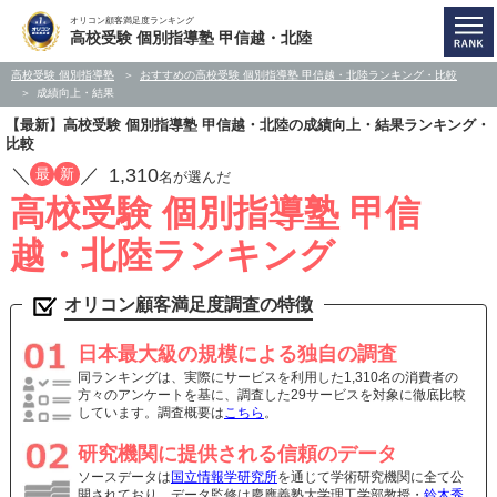
オリコン顧客満足度ランキング
高校受験 個別指導塾 甲信越・北陸
高校受験 個別指導塾
おすすめの高校受験 個別指導塾 甲信越・北陸ランキング・比較
成績向上・結果
【最新】高校受験 個別指導塾 甲信越・北陸の成績向上・結果ランキング・
比較
／
／
1,310
最
新
名が選んだ
高校受験 個別指導塾 甲信
越・北陸ランキング
オリコン顧客満足度調査の特徴
日本最大級の規模による独自の調査
同ランキングは、実際にサービスを利用した1,310名の消費者の
方々のアンケートを基に、調査した29サービスを対象に徹底比較
しています。調査概要は
こちら
。
研究機関に提供される信頼のデータ
ソースデータは
国立情報学研究所
を通じて学術研究機関に全て公
開されており、データ監修は慶應義塾大学理工学部教授・
鈴木秀