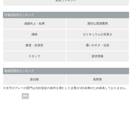
総合ランキング
評価項目別ランキング
成績向上・結果
適切な受講費用
講師
カリキュラムの充実さ
教室・自習室
通いやすさ・治安
スタッフ
提供情報
都道府県別ランキング
新潟県
長野県
※文字がグレーの部門は当社規定の条件を満たした企業が2社未満のため発表しておりません。
PR