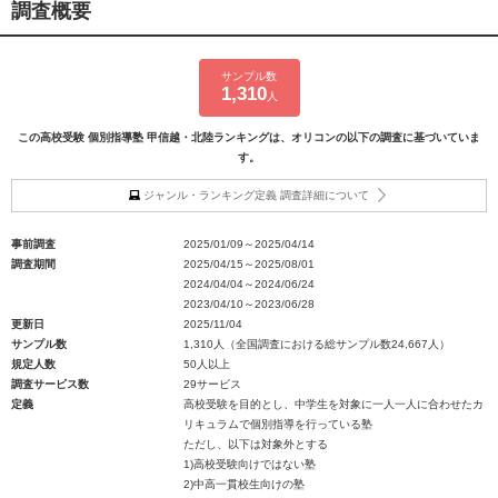
調査概要
サンプル数
1,310
人
この高校受験 個別指導塾 甲信越・北陸ランキングは、オリコンの以下の調査に基づいていま
す。
ジャンル・ランキング定義 調査詳細について
事前調査
2025/01/09～2025/04/14
調査期間
2025/04/15～2025/08/01
2024/04/04～2024/06/24
2023/04/10～2023/06/28
更新日
2025/11/04
サンプル数
1,310人（全国調査における総サンプル数24,667人）
規定人数
50人以上
調査サービス数
29サービス
定義
高校受験を目的とし、中学生を対象に一人一人に合わせたカ
リキュラムで個別指導を行っている塾
ただし、以下は対象外とする
1)高校受験向けではない塾
2)中高一貫校生向けの塾