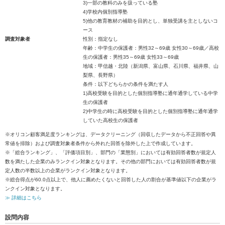
3)一部の教科のみを扱っている塾
4)学校内個別指導塾
5)他の教育教材の補助を目的とし、単独受講を主としないコ
ース
調査対象者
性別：指定なし
年齢：中学生の保護者：男性32～69歳 女性30～69歳／高校
生の保護者：男性35～69歳 女性33～69歳
地域：甲信越・北陸（新潟県、富山県、石川県、福井県、山
梨県、長野県）
条件：以下どちらかの条件を満たす人
1)高校受験を目的とした個別指導塾に通年通学している中学
生の保護者
2)中学生の時に高校受験を目的とした個別指導塾に通年通学
していた高校生の保護者
※オリコン顧客満足度ランキングは、データクリーニング（回収したデータから不正回答や異
常値を排除）および調査対象者条件から外れた回答を除外した上で作成しています。
※「総合ランキング」、「評価項目別」、部門の「業態別」においては有効回答者数が規定人
数を満たした企業のみランクイン対象となります。その他の部門においては有効回答者数が規
定人数の半数以上の企業がランクイン対象となります。
※総合得点が60.0点以上で、他人に薦めたくないと回答した人の割合が基準値以下の企業がラ
ンクイン対象となります。
≫ 詳細はこちら
設問内容