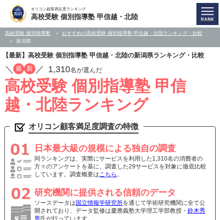
オリコン顧客満足度ランキング
高校受験 個別指導塾 甲信越・北陸
高校受験 個別指導塾
おすすめの高校受験 個別指導塾 甲信越・北陸ランキング・比較
新潟県
【最新】高校受験 個別指導塾 甲信越・北陸の新潟県ランキング・比較
／
／
1,310
最
新
名が選んだ
高校受験 個別指導塾 甲信
越・北陸ランキング
オリコン顧客満足度調査の特徴
日本最大級の規模による独自の調査
同ランキングは、実際にサービスを利用した1,310名の消費者の
方々のアンケートを基に、調査した29サービスを対象に徹底比較
しています。調査概要は
こちら
。
研究機関に提供される信頼のデータ
ソースデータは
国立情報学研究所
を通じて学術研究機関に全て公
開されており、データ監修は慶應義塾大学理工学部教授・
鈴木秀
男
氏が行っています。