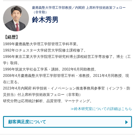
慶應義塾大学理工学部教授／内閣府 上席科学技術政策フェロー
（非常勤）
鈴木秀男
【経歴】
1989年慶應義塾大学理工学部管理工学科卒業。
1992年ロチェスター大学経営大学院修士課程修了。
1996年東京工業大学大学院理工学研究科博士課程経営工学専攻修了。博士（工
学）取得。
1996年筑波大学社会工学系・講師。2002年6月同助教授。
2008年4月慶應義塾大学理工学部管理工学科・准教授。2011年4月同教授、現
在に至る。
2023年4月内閣府 科学技術・イノベーション推進事務局参事官（インフラ・防
災担当）付上席科学技術政策フェロー（非常勤）
研究分野は応用統計解析、品質管理、マーケティング。
≫鈴木研究室についての詳細はこちら
顧客満足度について