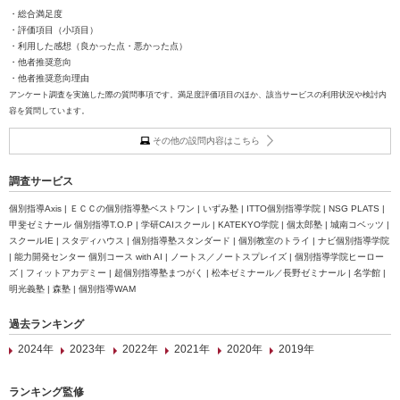
・総合満足度
・評価項目（小項目）
・利用した感想（良かった点・悪かった点）
・他者推奨意向
・他者推奨意向理由
アンケート調査を実施した際の質問事項です。満足度評価項目のほか、該当サービスの利用状況や検討内
容を質問しています。
その他の設問内容はこちら
調査サービス
個別指導Axis | ＥＣＣの個別指導塾ベストワン | いずみ塾 | ITTO個別指導学院 | NSG PLATS |
甲斐ゼミナール 個別指導T.O.P | 学研CAIスクール | KATEKYO学院 | 個太郎塾 | 城南コベッツ |
スクールIE | スタディハウス | 個別指導塾スタンダード | 個別教室のトライ | ナビ個別指導学院
| 能力開発センター 個別コース with AI | ノートス／ノートスプレイズ | 個別指導学院ヒーロー
ズ | フィットアカデミー | 超個別指導塾まつがく | 松本ゼミナール／長野ゼミナール | 名学館 |
明光義塾 | 森塾 | 個別指導WAM
過去ランキング
2024年
2023年
2022年
2021年
2020年
2019年
ランキング監修