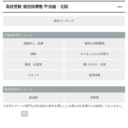
高校受験 個別指導塾 甲信越・北陸
総合ランキング
評価項目別ランキング
成績向上・結果
適切な受講費用
講師
カリキュラムの充実さ
教室・自習室
通いやすさ・治安
スタッフ
提供情報
都道府県別ランキング
新潟県
長野県
※文字がグレーの部門は当社規定の条件を満たした企業が2社未満のため発表しておりません。
PR