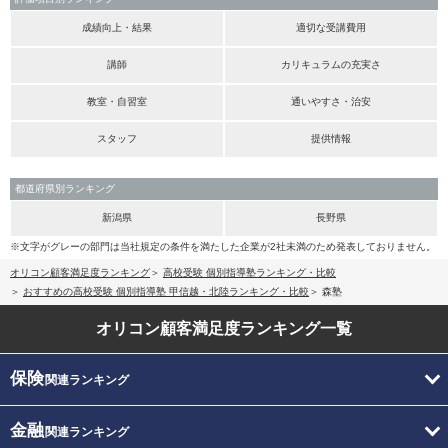
成績向上・結果
適切な受講費用
講師
カリキュラムの充実さ
教室・自習室
通いやすさ・治安
スタッフ
提供情報
都道府県別ランキング
新潟県
長野県
※文字がグレーの部門は当社規定の条件を満たした企業が2社未満のため発表しておりません。
オリコン顧客満足度ランキング
高校受験 個別指導塾ランキング・比較
おすすめの高校受験 個別指導塾 甲信越・北陸ランキング・比較
森塾
オリコン顧客満足度
ランキング一覧
保険
関連ランキング
金融
関連ランキング