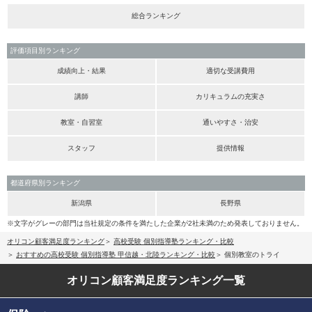
総合ランキング
評価項目別ランキング
成績向上・結果
適切な受講費用
講師
カリキュラムの充実さ
教室・自習室
通いやすさ・治安
スタッフ
提供情報
都道府県別ランキング
新潟県
長野県
※文字がグレーの部門は当社規定の条件を満たした企業が2社未満のため発表しておりません。
オリコン顧客満足度ランキング
高校受験 個別指導塾ランキング・比較
おすすめの高校受験 個別指導塾 甲信越・北陸ランキング・比較
個別教室のトライ
オリコン顧客満足度
ランキング一覧