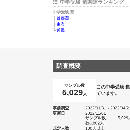
中学受験 塾関連ランキング
中学受験 塾
首都圏
東海
近畿
調査概要
サンプル数
この中学受験 
5,029
ています。
人
事前調査
2022/01/31～2022/04/2
更新日
2022/11/01
サンプル数
5,0
数8,802人）
規定人数
100人以上