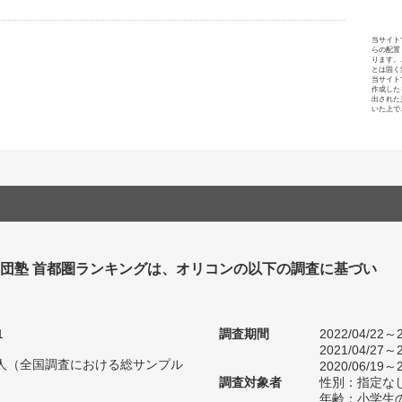
当サイト
らの配置
ります。
とは固く
当サイト
作成した
出された
いた上で
集団塾 首都圏ランキングは、オリコンの以下の調査に基づい
1
調査期間
2022/04/22～2
2021/04/27～2
29人（全国調査における総サンプル
2020/06/19～2
調査対象者
性別：指定な
年齢：小学生の