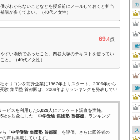
カ
子供がわからないことなどを授業前にメールしておくと担当
補講が多くてよい。（40代／女性）
69
.4
点
教
いやすい場所であったこと。四谷大塚のテキストを使ってい
こと。（40代／女性）
オリコンを前身企業に1967年よりスタート。2006年から
通
験 集団塾 首都圏は、2008年よりランキングを発表してい
サービスを利用した
5,029
人にアンケート調査を実施。
35
社を対象にした「
中学受験 集団塾 首都圏
」ランキング
ス
から「
中学受験 集団塾 首都圏
」を評価。さらに回答者の
ーの声も掲載しています。