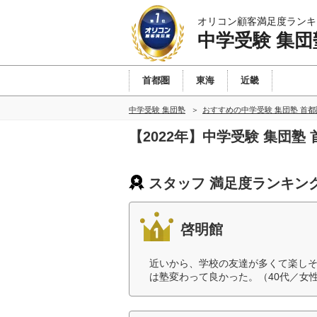
オリコン顧客満足度ランキ
中学受験 集団
首都圏
東海
近畿
中学受験 集団塾
おすすめの中学受験 集団塾 首
【2022年】中学受験 集団
スタッフ 満足度ランキン
啓明館
近いから、学校の友達が多くて楽し
は塾変わって良かった。（40代／女