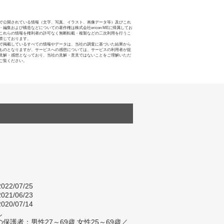
で公開されている情報（文字、写真、イラスト、画像データ等）及びこれ
・編集および構造などについての著作権は株式会社oricon MEに帰属してお
これらの情報を権利者の許可なく無断転載・複製などの二次利用を行うこ
禁じております。
で掲載しているすべての情報やデータは、当社の調査に基づいた結果から
ものとなりますが、サービスへの感想については、サービスの利用者が提
見解・感想となっており、当社の見解・意見ではないことをご理解いただ
ご覧ください。
022/07/25
021/06/23
020/07/14
し
保護者：男性27～69歳 女性25～69歳／