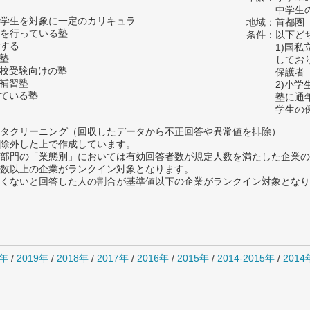
中学生の
学生を対象に一定のカリキュラ
地域：首都圏
を行っている塾
条件：以下ど
する
1)国
の塾
してお
高校受験向けの塾
保護者
い補習塾
2)小
っている塾
塾に通
学生の
タクリーニング（回収したデータから不正回答や異常値を排除）
除外した上で作成しています。
部門の「業態別」においては有効回答者数が規定人数を満たした企業の
数以上の企業がランクイン対象となります。
めたくないと回答した人の割合が基準値以下の企業がランクイン対象とな
0年
/
2019年
/
2018年
/
2017年
/
2016年
/
2015年
/
2014-2015年
/
201