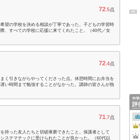
72
.5
点
PR
や希望の学校を決める相談が丁寧であった。子どもの学習時
際、すべての学校に応援に来てくれたこと。（40代／女
72
.4
点
うまく引きながらやってくださった点。休憩時間にお弁当を
ま遅い時間まで勉強することがなかった。講師の皆さんが熱
中学
評
71
成
.7
点
標を持った友人たちと切磋琢磨できたこと。保護者として
システマチックに受けられたことが良かった。（60代以