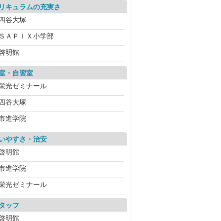
リキュラムの充実さ
四谷大塚
ＳＡＰＩＸ小学部
啓明館
室・自習室
栄光ゼミナール
四谷大塚
市進学院
いやすさ・治安
啓明館
市進学院
栄光ゼミナール
タッフ
啓明館