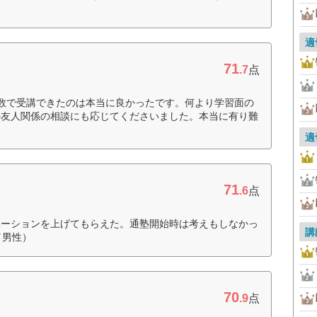
適
71
.7
点
数で受講できたのは本当に良かったです。何より学習面の
の友人関係の相談にも応じてくださいました。本当に有り難
適
71
.6
点
ベーションを上げてもらえた。通塾開始時は考えもしなかっ
講
／男性）
70
.9
点