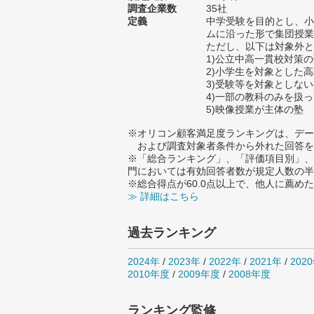
調査企業数
35社
定義
中学受験を目的とし、小
ムに沿った形で集団授業
ただし、以下は対象外と
1)公立中高一貫校対策
2)小学生を対象とした
3)受験等を対象としな
4)一部の教科のみを扱
5)映像授業が主体の塾
※オリコン顧客満足度ランキングは、デー
および調査対象者条件から外れた回答を
※「総合ランキング」、「評価項目別」、
門においては有効回答者数が規定人数の半
※総合得点が60.0点以上で、他人に薦
≫ 詳細はこちら
過去ランキング
2024年
/
2023年
/
2022年
/
2021年
/
202
2010年度
/
2009年度
/
2008年度
ランキング監修