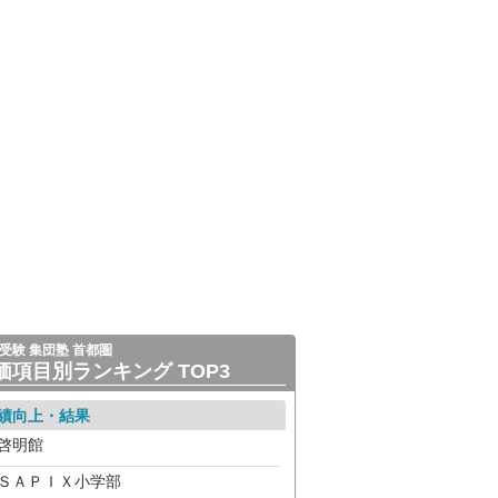
受験 集団塾 首都圏
価項目別ランキング TOP3
績向上・結果
啓明館
ＳＡＰＩＸ小学部