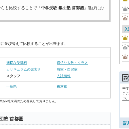
からも比較することで「
中学受験 集団塾 首都圏
」選びにお
入
別に並び替えて比較することが出来ます。
適切な受講料
適切な人数・クラス
カリキュラムの充実さ
教室・自習室
スタッフ
入試情報
千葉県
東京都
中
ここ
で､..
業が2社未満のため発表しておりません。
団塾 首都圏
記