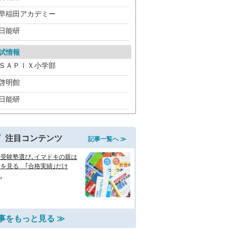
早稲田アカデミー
日能研
試情報
ＳＡＰＩＸ小学部
啓明館
日能研
注目コンテンツ
記事一覧へ ≫
学受験塾選び､イマドキの親は
を見る ｢合格実績｣だけ
.
事をもっと見る ≫