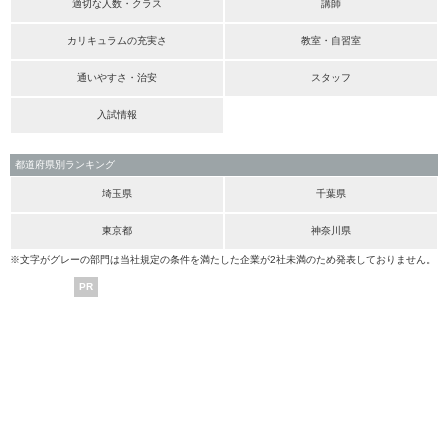
適切な人数・クラス
講師
カリキュラムの充実さ
教室・自習室
通いやすさ・治安
スタッフ
入試情報
都道府県別ランキング
埼玉県
千葉県
東京都
神奈川県
※文字がグレーの部門は当社規定の条件を満たした企業が2社未満のため発表しておりません。
PR