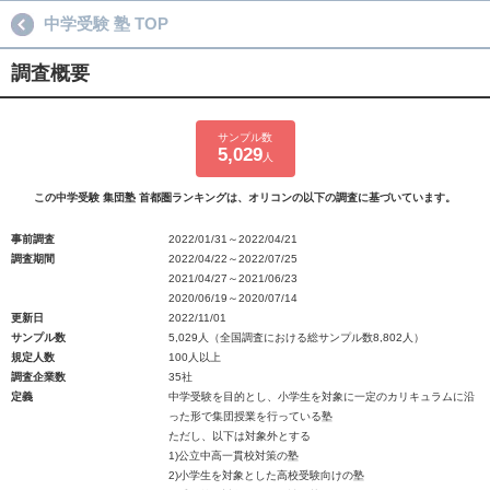
中学受験 塾 TOP
調査概要
サンプル数
5,029
人
この中学受験 集団塾 首都圏ランキングは、オリコンの以下の調査に基づいています。
事前調査
2022/01/31～2022/04/21
調査期間
2022/04/22～2022/07/25
2021/04/27～2021/06/23
2020/06/19～2020/07/14
更新日
2022/11/01
サンプル数
5,029人（全国調査における総サンプル数8,802人）
規定人数
100人以上
調査企業数
35社
定義
中学受験を目的とし、小学生を対象に一定のカリキュラムに沿
った形で集団授業を行っている塾
ただし、以下は対象外とする
1)公立中高一貫校対策の塾
2)小学生を対象とした高校受験向けの塾