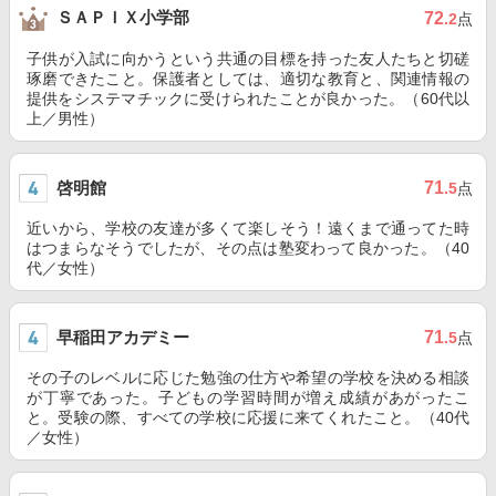
ＳＡＰＩＸ小学部
72
.2
点
子供が入試に向かうという共通の目標を持った友人たちと切磋
琢磨できたこと。保護者としては、適切な教育と、関連情報の
提供をシステマチックに受けられたことが良かった。（60代以
上／男性）
啓明館
71
.5
点
近いから、学校の友達が多くて楽しそう！遠くまで通ってた時
はつまらなそうでしたが、その点は塾変わって良かった。（40
代／女性）
早稲田アカデミー
71
.5
点
その子のレベルに応じた勉強の仕方や希望の学校を決める相談
が丁寧であった。子どもの学習時間が増え成績があがったこ
と。受験の際、すべての学校に応援に来てくれたこと。（40代
／女性）