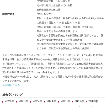
3)受験等を対象としない補習塾
4)一部の教科のみを扱っている塾
5)映像授業が主体の塾
調査対象者
性別：指定なし
年齢：小学生の保護者：男性27～69歳 女性25～69歳／中学生
の保護者：男性32～69歳 女性30～69歳
地域：首都圏（埼玉県、千葉県、東京都、神奈川県）
条件：以下どちらかの条件を満たす人
1)国私立中学受験を目的とする集団塾に通年通学しており、国
私立中学受験の予定がある小学生の保護者
2)小学生の時に国私立中学受験を目的とする集団塾に通年通学
しており、国私立中学を受験した中学生の保護者
※オリコン顧客満足度ランキングは、データクリーニング（回収したデータから不正回答や異
常値を排除）および調査対象者条件から外れた回答を除外した上で作成しています。
※「総合ランキング」、「評価項目別」、部門の「業態別」においては有効回答者数が規定人
数を満たした企業のみランクイン対象となります。その他の部門においては有効回答者数が規
定人数の半数以上の企業がランクイン対象となります。
※総合得点が60.0点以上で、他人に薦めたくないと回答した人の割合が基準値以下の企業がラ
ンクイン対象となります。
≫ 詳細はこちら
過去ランキング
2024年
2023年
2022年
2021年
2020年
2019年
2018年