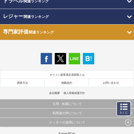
トラベル
関連ランキング
レジャー
関連ランキング
専門家評価
関連ランキング
オリコン顧客満足度調査とは
調査方法
掲載規約
お問い合わせ
会社概要
個人情報保護方針
引用・転載について
もくじ
利用者の声について
当サイトで公開されている情報（文字、写真、イラスト、画像データ等）及びこれらの配置・
編集および構造などについての著作権は株式会社oricon MEに帰属しております。
クッキーの使用について
当サイトに掲載している内容はすべてサービスの利用者が提出された見解・感想です。
これらの情報を権利者の許可なく無断転載・複製などの二次利用を行うことは固く禁じており
弊社が内容について正確性を含め一切保証するものではありません。
ます。
このサイトでは Cookie を使用して、ユーザーに合わせたコンテンツや広告の表示、ソーシャル
© oricon ME inc.