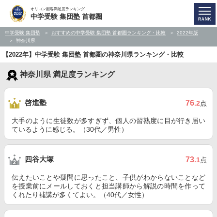
オリコン顧客満足度ランキング
中学受験 集団塾 首都圏
中学受験 集団塾
おすすめの中学受験 集団塾 首都圏ランキング・比較
2022年版
神奈川県
【2022年】中学受験 集団塾 首都圏の神奈川県ランキング・比較
神奈川県 満足度ランキング
啓進塾
76
.2
点
大手のように生徒数が多すぎず、個人の習熟度に目が行き届い
ているように感じる。（30代／男性）
四谷大塚
73
.1
点
伝えたいことや疑問に思ったこと、子供がわからないことなど
を授業前にメールしておくと担当講師から解説の時間を作って
くれたり補講が多くてよい。（40代／女性）