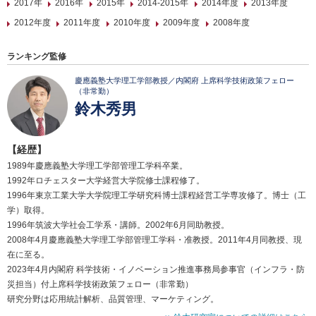
2017年
2016年
2015年
2014-2015年
2014年度
2013年度
2012年度
2011年度
2010年度
2009年度
2008年度
ランキング監修
慶應義塾大学理工学部教授／内閣府 上席科学技術政策フェロー
（非常勤）
鈴木秀男
【経歴】
1989年慶應義塾大学理工学部管理工学科卒業。
1992年ロチェスター大学経営大学院修士課程修了。
1996年東京工業大学大学院理工学研究科博士課程経営工学専攻修了。博士（工
学）取得。
1996年筑波大学社会工学系・講師。2002年6月同助教授。
2008年4月慶應義塾大学理工学部管理工学科・准教授。2011年4月同教授、現
在に至る。
2023年4月内閣府 科学技術・イノベーション推進事務局参事官（インフラ・防
災担当）付上席科学技術政策フェロー（非常勤）
研究分野は応用統計解析、品質管理、マーケティング。