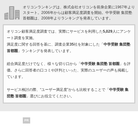
オリコンランキングは、株式会社オリコンを前身企業に1967年より
スタート。2006年からは顧客満足度調査を開始。中学受験 集団塾
首都圏は、2008年よりランキングを発表しています。
オリコン顧客満足度調査では、実際にサービスを利用した
5,029
人にアンケ
ート調査を実施。
満足度に関する回答を基に、調査企業
35
社を対象にした「
中学受験 集団塾
首都圏
」ランキングを発表しています。
総合満足度だけでなく、様々な切り口から「
中学受験 集団塾 首都圏
」を評
価。さらに回答者の口コミや評判といった、実際のユーザーの声も掲載し
ています。
サービス検討の際、“ユーザー満足度”からも比較することで「
中学受験 集
団塾 首都圏
」選びにお役立てください。
PR