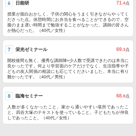
日能研
71
.4
点
授業が面白おかしく、子供の関心をうまく引きながらやってく
ださった点。休憩時間にお弁当を食べることができるので、空
腹のまま遅い時間まで勉強することがなかった。講師の皆さん
が熱心だった。（40代／女性）
栄光ゼミナール
69
.3
点
開校後間も無く、優秀な講師陣+少人数で受講できたのは本当に
良かったです。何より学習面のケアだけでなく、生活指導や子
どもの友人関係の相談にも応じてくださいました。本当に有り
難かったです。（40代／男性）
臨海セミナー
68
.8
点
人数が多くなかったこと。家から通いやすい場所であったこ
と。四谷大塚のテキストを使っていること。子どもたちが仲良
しであったこと。（40代／女性）