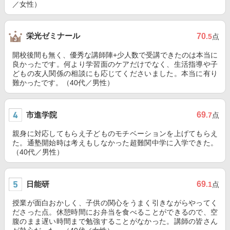
／女性）
栄光ゼミナール
70
.5
点
開校後間も無く、優秀な講師陣+少人数で受講できたのは本当に
良かったです。何より学習面のケアだけでなく、生活指導や子
どもの友人関係の相談にも応じてくださいました。本当に有り
難かったです。（40代／男性）
市進学院
69
.7
点
親身に対応してもらえ子どものモチベーションを上げてもらえ
た。通塾開始時は考えもしなかった超難関中学に入学できた。
（40代／男性）
日能研
69
.1
点
授業が面白おかしく、子供の関心をうまく引きながらやってく
ださった点。休憩時間にお弁当を食べることができるので、空
腹のまま遅い時間まで勉強することがなかった。講師の皆さん