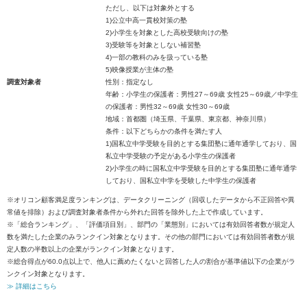
ただし、以下は対象外とする
1)公立中高一貫校対策の塾
2)小学生を対象とした高校受験向けの塾
3)受験等を対象としない補習塾
4)一部の教科のみを扱っている塾
5)映像授業が主体の塾
調査対象者
性別：指定なし
年齢：小学生の保護者：男性27～69歳 女性25～69歳／中学生
の保護者：男性32～69歳 女性30～69歳
地域：首都圏（埼玉県、千葉県、東京都、神奈川県）
条件：以下どちらかの条件を満たす人
1)国私立中学受験を目的とする集団塾に通年通学しており、国
私立中学受験の予定がある小学生の保護者
2)小学生の時に国私立中学受験を目的とする集団塾に通年通学
しており、国私立中学を受験した中学生の保護者
※オリコン顧客満足度ランキングは、データクリーニング（回収したデータから不正回答や異
常値を排除）および調査対象者条件から外れた回答を除外した上で作成しています。
※「総合ランキング」、「評価項目別」、部門の「業態別」においては有効回答者数が規定人
数を満たした企業のみランクイン対象となります。その他の部門においては有効回答者数が規
定人数の半数以上の企業がランクイン対象となります。
※総合得点が60.0点以上で、他人に薦めたくないと回答した人の割合が基準値以下の企業がラ
ンクイン対象となります。
≫ 詳細はこちら