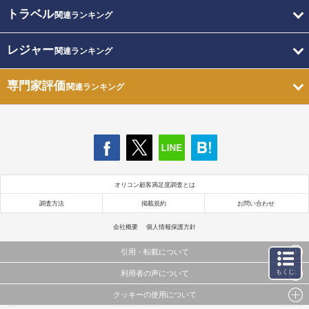
トラベル
関連ランキング
レジャー
関連ランキング
専門家評価
関連ランキング
オリコン顧客満足度調査とは
調査方法
掲載規約
お問い合わせ
会社概要
個人情報保護方針
引用・転載について
もくじ
利用者の声について
当サイトで公開されている情報（文字、写真、イラスト、画像データ等）及びこれらの配置・
編集および構造などについての著作権は株式会社oricon MEに帰属しております。
クッキーの使用について
当サイトに掲載している内容はすべてサービスの利用者が提出された見解・感想です。
これらの情報を権利者の許可なく無断転載・複製などの二次利用を行うことは固く禁じており