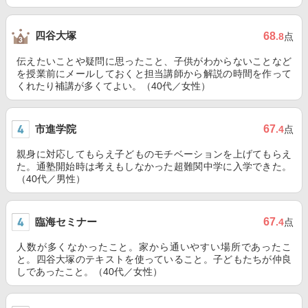
四谷大塚
68
.8
点
伝えたいことや疑問に思ったこと、子供がわからないことなど
を授業前にメールしておくと担当講師から解説の時間を作って
くれたり補講が多くてよい。（40代／女性）
市進学院
67
.4
点
親身に対応してもらえ子どものモチベーションを上げてもらえ
た。通塾開始時は考えもしなかった超難関中学に入学できた。
（40代／男性）
臨海セミナー
67
.4
点
人数が多くなかったこと。家から通いやすい場所であったこ
と。四谷大塚のテキストを使っていること。子どもたちが仲良
しであったこと。（40代／女性）