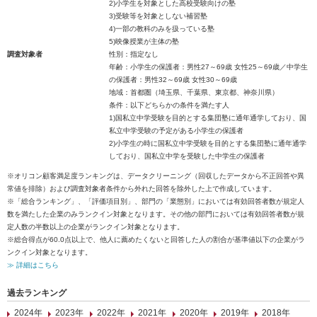
2)小学生を対象とした高校受験向けの塾
3)受験等を対象としない補習塾
4)一部の教科のみを扱っている塾
5)映像授業が主体の塾
調査対象者
性別：指定なし
年齢：小学生の保護者：男性27～69歳 女性25～69歳／中学生
の保護者：男性32～69歳 女性30～69歳
地域：首都圏（埼玉県、千葉県、東京都、神奈川県）
条件：以下どちらかの条件を満たす人
1)国私立中学受験を目的とする集団塾に通年通学しており、国
私立中学受験の予定がある小学生の保護者
2)小学生の時に国私立中学受験を目的とする集団塾に通年通学
しており、国私立中学を受験した中学生の保護者
※オリコン顧客満足度ランキングは、データクリーニング（回収したデータから不正回答や異
常値を排除）および調査対象者条件から外れた回答を除外した上で作成しています。
※「総合ランキング」、「評価項目別」、部門の「業態別」においては有効回答者数が規定人
数を満たした企業のみランクイン対象となります。その他の部門においては有効回答者数が規
定人数の半数以上の企業がランクイン対象となります。
※総合得点が60.0点以上で、他人に薦めたくないと回答した人の割合が基準値以下の企業がラ
ンクイン対象となります。
≫ 詳細はこちら
過去ランキング
2024年
2023年
2022年
2021年
2020年
2019年
2018年