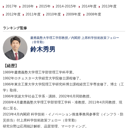
2017年
2016年
2015年
2014-2015年
2014年度
2013年度
2012年度
2011年度
2010年度
2009年度
2008年度
ランキング監修
慶應義塾大学理工学部教授／内閣府 上席科学技術政策フェロー
（非常勤）
鈴木秀男
【経歴】
1989年慶應義塾大学理工学部管理工学科卒業。
1992年ロチェスター大学経営大学院修士課程修了。
1996年東京工業大学大学院理工学研究科博士課程経営工学専攻修了。博士（工
学）取得。
1996年筑波大学社会工学系・講師。2002年6月同助教授。
2008年4月慶應義塾大学理工学部管理工学科・准教授。2011年4月同教授、現
在に至る。
2023年4月内閣府 科学技術・イノベーション推進事務局参事官（インフラ・防
災担当）付上席科学技術政策フェロー（非常勤）
研究分野は応用統計解析、品質管理、マーケティング。