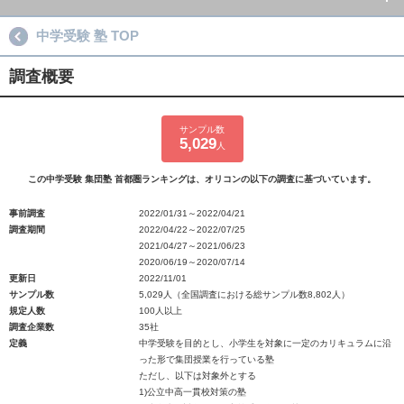
中学受験 塾 TOP
調査概要
サンプル数
5,029
人
この中学受験 集団塾 首都圏ランキングは、オリコンの以下の調査に基づいています。
事前調査
2022/01/31～2022/04/21
調査期間
2022/04/22～2022/07/25
2021/04/27～2021/06/23
2020/06/19～2020/07/14
更新日
2022/11/01
サンプル数
5,029人（全国調査における総サンプル数8,802人）
規定人数
100人以上
調査企業数
35社
定義
中学受験を目的とし、小学生を対象に一定のカリキュラムに沿
った形で集団授業を行っている塾
ただし、以下は対象外とする
1)公立中高一貫校対策の塾