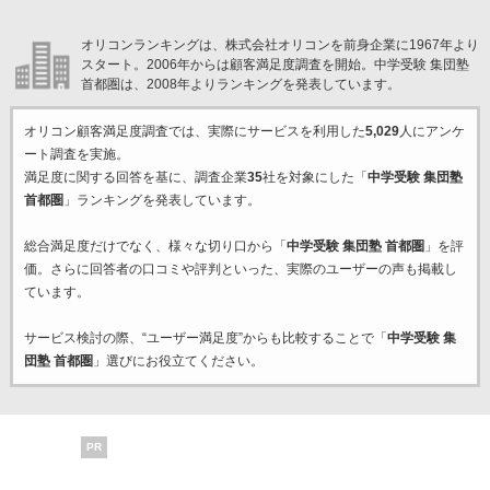
オリコンランキングは、株式会社オリコンを前身企業に1967年より
スタート。2006年からは顧客満足度調査を開始。中学受験 集団塾
首都圏は、2008年よりランキングを発表しています。
オリコン顧客満足度調査では、実際にサービスを利用した
5,029
人にアンケ
ート調査を実施。
満足度に関する回答を基に、調査企業
35
社を対象にした「
中学受験 集団塾
首都圏
」ランキングを発表しています。
総合満足度だけでなく、様々な切り口から「
中学受験 集団塾 首都圏
」を評
価。さらに回答者の口コミや評判といった、実際のユーザーの声も掲載し
ています。
サービス検討の際、“ユーザー満足度”からも比較することで「
中学受験 集
団塾 首都圏
」選びにお役立てください。
PR