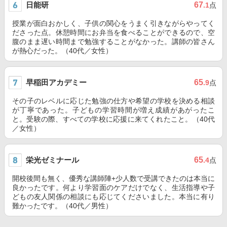
日能研
67
.1
点
授業が面白おかしく、子供の関心をうまく引きながらやってく
ださった点。休憩時間にお弁当を食べることができるので、空
腹のまま遅い時間まで勉強することがなかった。講師の皆さん
が熱心だった。（40代／女性）
早稲田アカデミー
65
.9
点
その子のレベルに応じた勉強の仕方や希望の学校を決める相談
が丁寧であった。子どもの学習時間が増え成績があがったこ
と。受験の際、すべての学校に応援に来てくれたこと。（40代
／女性）
栄光ゼミナール
65
.4
点
開校後間も無く、優秀な講師陣+少人数で受講できたのは本当に
良かったです。何より学習面のケアだけでなく、生活指導や子
どもの友人関係の相談にも応じてくださいました。本当に有り
難かったです。（40代／男性）