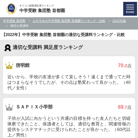
オリコン顧客満足度ランキング
中学受験 集団塾 首都圏
中学受験 集団塾
おすすめの中学受験 集団塾 首都圏ランキング・比較
2022年版
適切な受講料
【2022年】中学受験 集団塾 首都圏の適切な受講料ランキング・比較
適切な受講料 満足度ランキング
啓明館
70
.2
点
近いから、学校の友達が多くて楽しそう！遠くまで通ってた時
はつまらなそうでしたが、その点は塾変わって良かった。（40
代／女性）
ＳＡＰＩＸ小学部
69
.7
点
子供が入試に向かうという共通の目標を持った友人たちと切磋
琢磨できたこと。保護者としては、適切な教育と、関連情報の
提供をシステマチックに受けられたことが良かった。（60代以
上／男性）