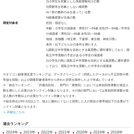
2)小学生を対象とした高校受験向けの塾
3)受験等を対象としない補習塾
4)一部の教科のみを扱っている塾
5)映像授業が主体の塾
調査対象者
性別：指定なし
年齢：小学生の保護者：男性27～69歳 女性25～69歳／中学生
の保護者：男性32～69歳 女性30～69歳
地域：首都圏（埼玉県、千葉県、東京都、神奈川県）
条件：以下どちらかの条件を満たす人
1)国私立中学受験を目的とする集団塾に通年通学しており、国
私立中学受験の予定がある小学生の保護者
2)小学生の時に国私立中学受験を目的とする集団塾に通年通学
しており、国私立中学を受験した中学生の保護者
※オリコン顧客満足度ランキングは、データクリーニング（回収したデータから不正回答や異
常値を排除）および調査対象者条件から外れた回答を除外した上で作成しています。
※「総合ランキング」、「評価項目別」、部門の「業態別」においては有効回答者数が規定人
数を満たした企業のみランクイン対象となります。その他の部門においては有効回答者数が規
定人数の半数以上の企業がランクイン対象となります。
※総合得点が60.0点以上で、他人に薦めたくないと回答した人の割合が基準値以下の企業がラ
ンクイン対象となります。
≫ 詳細はこちら
過去ランキング
2024年
2023年
2022年
2021年
2020年
2019年
2018年