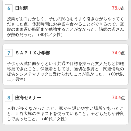
日能研
75
.0
点
授業が面白おかしく、子供の関心をうまく引きながらやってく
ださった点。休憩時間にお弁当を食べることができるので、空
腹のまま遅い時間まで勉強することがなかった。講師の皆さん
が熱心だった。（40代／女性）
ＳＡＰＩＸ小学部
74
.9
点
子供が入試に向かうという共通の目標を持った友人たちと切磋
琢磨できたこと。保護者としては、適切な教育と、関連情報の
提供をシステマチックに受けられたことが良かった。（60代以
上／男性）
臨海セミナー
73
.9
点
人数が多くなかったこと。家から通いやすい場所であったこ
と。四谷大塚のテキストを使っていること。子どもたちが仲良
しであったこと。（40代／女性）