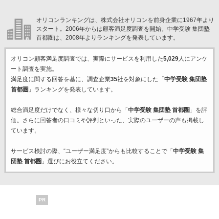
オリコンランキングは、株式会社オリコンを前身企業に1967年より
スタート。2006年からは顧客満足度調査を開始。中学受験 集団塾
首都圏は、2008年よりランキングを発表しています。
オリコン顧客満足度調査では、実際にサービスを利用した
5,029
人にアンケ
ート調査を実施。
満足度に関する回答を基に、調査企業
35
社を対象にした「
中学受験 集団塾
首都圏
」ランキングを発表しています。
総合満足度だけでなく、様々な切り口から「
中学受験 集団塾 首都圏
」を評
価。さらに回答者の口コミや評判といった、実際のユーザーの声も掲載し
ています。
サービス検討の際、“ユーザー満足度”からも比較することで「
中学受験 集
団塾 首都圏
」選びにお役立てください。
PR