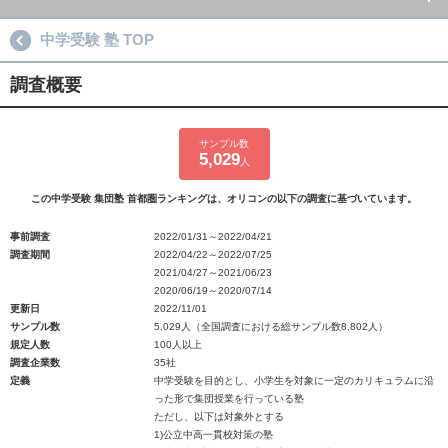
中学受験 塾 TOP
調査概要
サンプル数
5,029
人
この中学受験 集団塾 首都圏ランキングは、オリコンの以下の調査に基づいています。
事前調査
2022/01/31～2022/04/21
調査期間
2022/04/22～2022/07/25
2021/04/27～2021/06/23
2020/06/19～2020/07/14
更新日
2022/11/01
サンプル数
5,029人（全国調査における総サンプル数8,802人）
規定人数
100人以上
調査企業数
35社
定義
中学受験を目的とし、小学生を対象に一定のカリキュラムに沿
った形で集団授業を行っている塾
ただし、以下は対象外とする
1)公立中高一貫校対策の塾