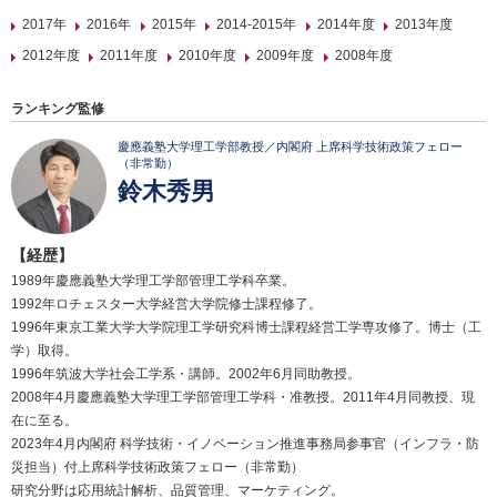
2017年
2016年
2015年
2014-2015年
2014年度
2013年度
2012年度
2011年度
2010年度
2009年度
2008年度
ランキング監修
慶應義塾大学理工学部教授／内閣府 上席科学技術政策フェロー
（非常勤）
鈴木秀男
【経歴】
1989年慶應義塾大学理工学部管理工学科卒業。
1992年ロチェスター大学経営大学院修士課程修了。
1996年東京工業大学大学院理工学研究科博士課程経営工学専攻修了。博士（工
学）取得。
1996年筑波大学社会工学系・講師。2002年6月同助教授。
2008年4月慶應義塾大学理工学部管理工学科・准教授。2011年4月同教授、現
在に至る。
2023年4月内閣府 科学技術・イノベーション推進事務局参事官（インフラ・防
災担当）付上席科学技術政策フェロー（非常勤）
研究分野は応用統計解析、品質管理、マーケティング。