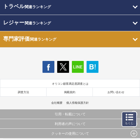
トラベル
関連ランキング
レジャー
関連ランキング
専門家評価
関連ランキング
オリコン顧客満足度調査とは
調査方法
掲載規約
お問い合わせ
会社概要
個人情報保護方針
引用・転載について
もくじ
利用者の声について
当サイトで公開されている情報（文字、写真、イラスト、画像データ等）及びこれらの配置・
編集および構造などについての著作権は株式会社oricon MEに帰属しております。
クッキーの使用について
当サイトに掲載している内容はすべてサービスの利用者が提出された見解・感想です。
これらの情報を権利者の許可なく無断転載・複製などの二次利用を行うことは固く禁じており