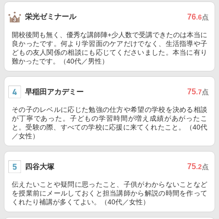
栄光ゼミナール
76
.6
点
開校後間も無く、優秀な講師陣+少人数で受講できたのは本当に
良かったです。何より学習面のケアだけでなく、生活指導や子
どもの友人関係の相談にも応じてくださいました。本当に有り
難かったです。（40代／男性）
早稲田アカデミー
75
.7
点
その子のレベルに応じた勉強の仕方や希望の学校を決める相談
が丁寧であった。子どもの学習時間が増え成績があがったこ
と。受験の際、すべての学校に応援に来てくれたこと。（40代
／女性）
四谷大塚
75
.2
点
伝えたいことや疑問に思ったこと、子供がわからないことなど
を授業前にメールしておくと担当講師から解説の時間を作って
くれたり補講が多くてよい。（40代／女性）