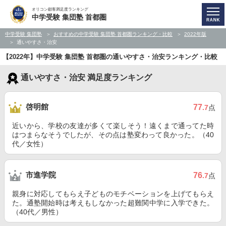
オリコン顧客満足度ランキング
中学受験 集団塾 首都圏
中学受験 集団塾
おすすめの中学受験 集団塾 首都圏ランキング・比較
2022年版
通いやすさ・治安
【2022年】中学受験 集団塾 首都圏の通いやすさ・治安ランキング・比較
通いやすさ・治安 満足度ランキング
啓明館
77
.7
点
近いから、学校の友達が多くて楽しそう！遠くまで通ってた時
はつまらなそうでしたが、その点は塾変わって良かった。（40
代／女性）
市進学院
76
.7
点
親身に対応してもらえ子どものモチベーションを上げてもらえ
た。通塾開始時は考えもしなかった超難関中学に入学できた。
（40代／男性）