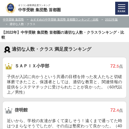
オリコン顧客満足度ランキング
中学受験 集団塾 首都圏
中学受験 集団塾
おすすめの中学受験 集団塾 首都圏ランキング・比較
2022年版
適切な人数・クラス
【2022年】中学受験 集団塾 首都圏の適切な人数・クラスランキング・比
較
適切な人数・クラス 満足度ランキング
ＳＡＰＩＸ小学部
72
.5
点
子供が入試に向かうという共通の目標を持った友人たちと切磋
琢磨できたこと。保護者としては、適切な教育と、関連情報の
提供をシステマチックに受けられたことが良かった。（60代以
上／男性）
啓明館
72
.4
点
近いから、学校の友達が多くて楽しそう！遠くまで通ってた時
はつまらなそうでしたが、その点は塾変わって良かった。（40