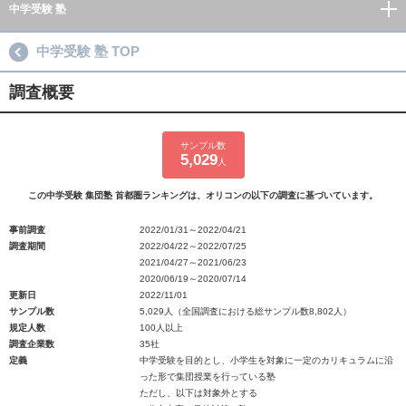
中学受験 塾
中学受験 塾 TOP
調査概要
サンプル数
5,029
人
この中学受験 集団塾 首都圏ランキングは、オリコンの以下の調査に基づいています。
事前調査
2022/01/31～2022/04/21
調査期間
2022/04/22～2022/07/25
2021/04/27～2021/06/23
2020/06/19～2020/07/14
更新日
2022/11/01
サンプル数
5,029人（全国調査における総サンプル数8,802人）
規定人数
100人以上
調査企業数
35社
定義
中学受験を目的とし、小学生を対象に一定のカリキュラムに沿
った形で集団授業を行っている塾
ただし、以下は対象外とする