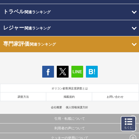
トラベル
関連ランキング
レジャー
関連ランキング
専門家評価
関連ランキング
オリコン顧客満足度調査とは
調査方法
掲載規約
お問い合わせ
会社概要
個人情報保護方針
引用・転載について
もくじ
利用者の声について
当サイトで公開されている情報（文字、写真、イラスト、画像データ等）及びこれらの配置・
編集および構造などについての著作権は株式会社oricon MEに帰属しております。
クッキーの使用について
当サイトに掲載している内容はすべてサービスの利用者が提出された見解・感想です。