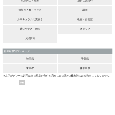
成績向上・結果
適切な受講料
適切な人数・クラス
講師
カリキュラムの充実さ
教室・自習室
通いやすさ・治安
スタッフ
入試情報
都道府県別ランキング
埼玉県
千葉県
東京都
神奈川県
※文字がグレーの部門は当社規定の条件を満たした企業が2社未満のため発表しておりません。
PR