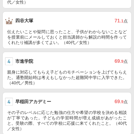
代／女性）
四谷大塚
71
.1
点
伝えたいことや疑問に思ったこと、子供がわからないことなど
を授業前にメールしておくと担当講師から解説の時間を作って
くれたり補講が多くてよい。（40代／女性）
市進学院
69
.9
点
親身に対応してもらえ子どものモチベーションを上げてもらえ
た。通塾開始時は考えもしなかった超難関中学に入学できた。
（40代／男性）
早稲田アカデミー
69
.9
点
その子のレベルに応じた勉強の仕方や希望の学校を決める相談
が丁寧であった。子どもの学習時間が増え成績があがったこ
と。受験の際、すべての学校に応援に来てくれたこと。（40代
／女性）