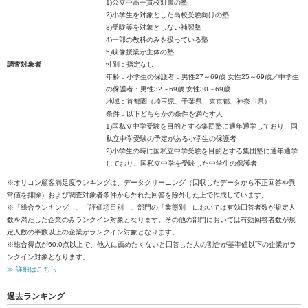
1)公立中高一貫校対策の塾
2)小学生を対象とした高校受験向けの塾
3)受験等を対象としない補習塾
4)一部の教科のみを扱っている塾
5)映像授業が主体の塾
調査対象者
性別：指定なし
年齢：小学生の保護者：男性27～69歳 女性25～69歳／中学生
の保護者：男性32～69歳 女性30～69歳
地域：首都圏（埼玉県、千葉県、東京都、神奈川県）
条件：以下どちらかの条件を満たす人
1)国私立中学受験を目的とする集団塾に通年通学しており、国
私立中学受験の予定がある小学生の保護者
2)小学生の時に国私立中学受験を目的とする集団塾に通年通学
しており、国私立中学を受験した中学生の保護者
※オリコン顧客満足度ランキングは、データクリーニング（回収したデータから不正回答や異
常値を排除）および調査対象者条件から外れた回答を除外した上で作成しています。
※「総合ランキング」、「評価項目別」、部門の「業態別」においては有効回答者数が規定人
数を満たした企業のみランクイン対象となります。その他の部門においては有効回答者数が規
定人数の半数以上の企業がランクイン対象となります。
※総合得点が60.0点以上で、他人に薦めたくないと回答した人の割合が基準値以下の企業がラ
ンクイン対象となります。
≫ 詳細はこちら
過去ランキング