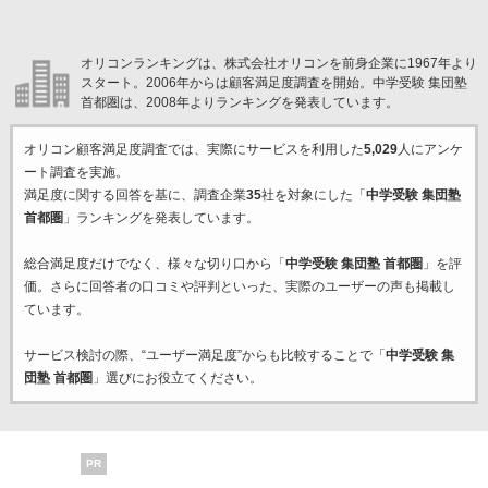
オリコンランキングは、株式会社オリコンを前身企業に1967年より
スタート。2006年からは顧客満足度調査を開始。中学受験 集団塾
首都圏は、2008年よりランキングを発表しています。
オリコン顧客満足度調査では、実際にサービスを利用した
5,029
人にアンケ
ート調査を実施。
満足度に関する回答を基に、調査企業
35
社を対象にした「
中学受験 集団塾
首都圏
」ランキングを発表しています。
総合満足度だけでなく、様々な切り口から「
中学受験 集団塾 首都圏
」を評
価。さらに回答者の口コミや評判といった、実際のユーザーの声も掲載し
ています。
サービス検討の際、“ユーザー満足度”からも比較することで「
中学受験 集
団塾 首都圏
」選びにお役立てください。
PR