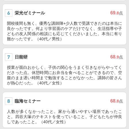
栄光ゼミナール
69
.8
点
開校後間も無く、優秀な講師陣+少人数で受講できたのは本当に
良かったです。何より学習面のケアだけでなく、生活指導や子
どもの友人関係の相談にも応じてくださいました。本当に有り
難かったです。（40代／男性）
日能研
68
.9
点
授業が面白おかしく、子供の関心をうまく引きながらやってく
ださった点。休憩時間にお弁当を食べることができるので、空
腹のまま遅い時間まで勉強することがなかった。講師の皆さん
が熱心だった。（40代／女性）
臨海セミナー
68
.8
点
人数が多くなかったこと。家から通いやすい場所であったこ
と。四谷大塚のテキストを使っていること。子どもたちが仲良
しであったこと。（40代／女性）