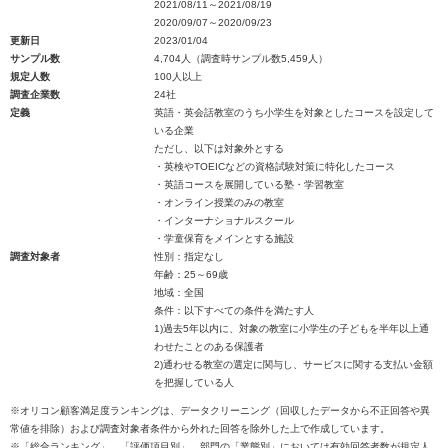
2021/08/11～2021/08/19
2020/09/07～2020/09/23
更新日
2023/01/04
サンプル数
4,704人（調査時サンプル数5,459人）
規定人数
100人以上
調査企業数
24社
定義
英語・英会話教室のうち小学生を対象としたコースを設定して
いる企業
ただし、以下は対象外とする
・英検やTOEICなどの資格試験対策に特化したコース
・英語コースを展開している塾・学習教室
・オンライン授業のみの教室
・インターナショナルスクール
・学童保育をメインとする施設
調査対象者
性別：指定なし
年齢：25～69歳
地域：全国
条件：以下すべての条件を満たす人
1)過去5年以内に、対象の教室に小学生の子どもを半年以上通
わせたことのある保護者
2)通わせる教室の選定に関与し、サービスに関する支払い金額
を把握している人
※オリコン顧客満足度ランキングは、データクリーニング（回収したデータから不正回答や異
常値を排除）および調査対象者条件から外れた回答を除外した上で作成しています。
※「総合ランキング」、「評価項目別」、部門の「業態別」においては有効回答者数が規定人