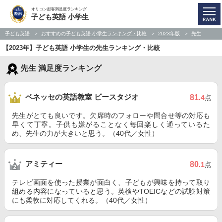
オリコン顧客満足度ランキング
子ども英語 小学生
子ども英語
おすすめの子ども英語 小学生ランキング・比較
2023年版
先生
【2023年】子ども英語 小学生の先生ランキング・比較
先生 満足度ランキング
ベネッセの英語教室 ビースタジオ
81
.4
点
先生がとても良いです。欠席時のフォローや問合せ等の対応も
早くて丁寧。子供も嫌がることなく毎回楽しく通っているた
め、先生の力が大きいと思う。（40代／女性）
アミティー
80
.1
点
テレビ画面を使った授業が面白く、子どもが興味を持って取り
組める内容になっていると思う。英検やTOEICなどの試験対策
にも柔軟に対応してくれる。（40代／女性）