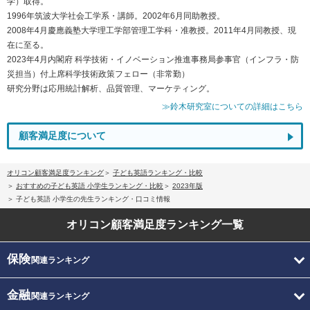
学）取得。
1996年筑波大学社会工学系・講師。2002年6月同助教授。
2008年4月慶應義塾大学理工学部管理工学科・准教授。2011年4月同教授、現
在に至る。
2023年4月内閣府 科学技術・イノベーション推進事務局参事官（インフラ・防
災担当）付上席科学技術政策フェロー（非常勤）
研究分野は応用統計解析、品質管理、マーケティング。
≫鈴木研究室についての詳細はこちら
顧客満足度について
オリコン顧客満足度ランキング
子ども英語ランキング・比較
おすすめの子ども英語 小学生ランキング・比較
2023年版
子ども英語 小学生の先生ランキング・口コミ情報
オリコン顧客満足度
ランキング一覧
保険
関連ランキング
金融
関連ランキング