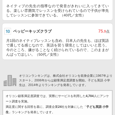
ネイティブの先生の指導なので発音がきれいに入ってきてい
る。楽しい雰囲気でレッスンを受けられているので子供が率先
してレッスンに参加できている。（40代／女性）
ペッピーキッズクラブ
75
.9
点
月1回のネイティブレッスンも含め、日本人の先生も、ほぼ英語
で通してる感じなので、英語を習う環境としてはいいと思う。
今のところ、嫌がることなく続けられているので、このままが
んばってほしい。（50代／女性）
オリコンランキングは、株式会社オリコンを前身企業に1967年より
スタート。2006年からは顧客満足度調査を開始。子ども英語 小学
生は、2014年よりランキングを発表しています。
オリコン顧客満足度調査では、実際にサービスを利用した
4,704
人にアンケ
ート調査を実施。
満足度に関する回答を基に、調査企業
24
社を対象にした「
子ども英語 小学
生
」ランキングを発表しています。