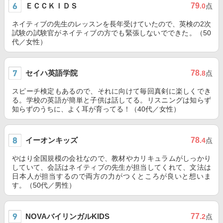
ＥＣＣＫＩＤＳ
79
.0
点
ネイティブの先生のレッスンを長年受けていたので、英検の2次
試験の試験官がネイティブの方でも緊張しないでできた。（50
代／女性）
セイハ英語学院
78
.8
点
スピーチ検定もあるので、それに向けて毎回真剣に楽しくでき
る。学校の英語が簡単と子供は話してる。リスニングは知らず
知らずのうちに、よく耳が育ってる！（40代／女性）
イーオンキッズ
78
.4
点
やはり全国規模の会社なので、教材やカリキュラムがしっかり
していて、会話はネイティブの先生が担当してくれて、文法は
日本人が担当するので両方の力がつくところが良いと想いま
す。（50代／男性）
NOVAバイリンガルKIDS
77
.2
点