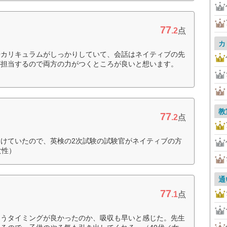
77
.2
点
カ
やカリキュラムがしっかりしていて、会話はネイティブの先
が担当するので両方の力がつくところが良いと想います。
教
77
.2
点
けていたので、英検の2次試験の試験官がネイティブの方
女性）
通
77
.1
点
習うタイミングが良かったのか、吸収も早いと感じた。先生