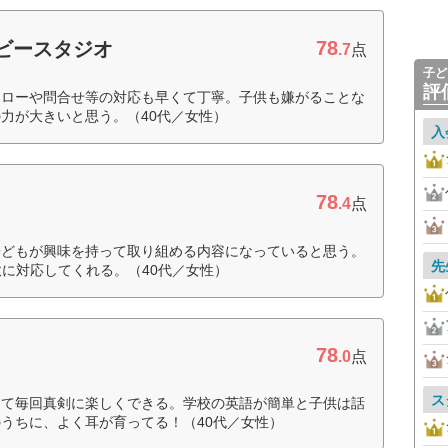
78
ビースタジオ
.7
点
子ど
評
ォローや問合せ等の対応も早くて丁寧。子供も嫌がることな
力が大きいと思う。（40代／女性）
入
78
.4
点
子どもが興味を持って取り組める内容になっていると思う。
先
軟に対応してくれる。（40代／女性）
78
.0
点
ス
けて毎回真剣に楽しくできる。学校の英語が簡単と子供は話
うちに、よく耳が育ってる！（40代／女性）