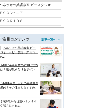
ベネッセの英語教室 ビースタジオ
ＥＣＣジュニア
ＥＣＣＫＩＤＳ
注目コンテンツ
記事一覧へ ≫
ベネッセの英語教室 ビー
タジオ「ベビー英語・知育コー
...
ども向け英会話教室の選び方の
は？親が気を付けるポイン...
（小学1年生）からの英語学習
果的？その理由とおすすめ...
語学習6歳からは遅い？おすす
の学習方法も解説