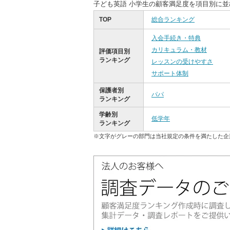
子ども英語 小学生の顧客満足度を項目別に
TOP
総合ランキング
入会手続き・特典
カリキュラム・教材
評価項目別
ランキング
レッスンの受けやすさ
サポート体制
保護者別
パパ
ランキング
学齢別
低学年
ランキング
※文字がグレーの部門は当社規定の条件を満たした企