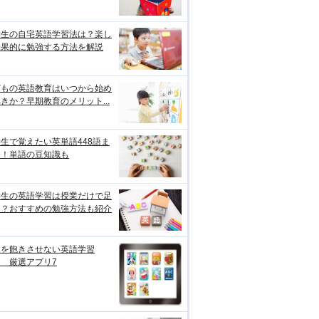
学生の自宅英語学習法は？楽し
効果的に勉強する方法を解説
どもの英語教育はいつから始め
きか？早期教育のメリット...
生で覚えたい英単語448語ま
め！単語の豆知識も
学生の英語学習は授業だけで足
る？おすすめの勉強方法も紹介
児を飽きさせない英語学習
 厳選アプリ7