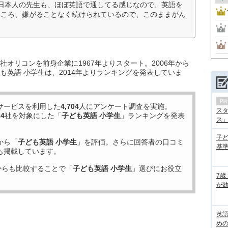
日本人の先生も、ほぼ英語で通してる感じなので、英語を
ところ、嫌がることなく続けられているので、このままがん
オリコンを前身企業に1967年よりスタート。2006年から
も英語 小学生は、2014年よりランキングを発表していま
サービスを利用した
4,704
人にアンケート調査を実施。
ス
24
社を対象にした「
子ども英語 小学生
」ランキングを発表
ス」の
子
から「
子ども英語 小学生
」を評価。さらに回答者の口コミ
基準
も掲載しています。
からも比較することで「
子ども英語 小学生
」選びにお役立
7歳
が効
英
め