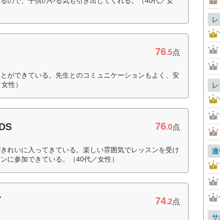
るので、子供のやる気も引き出してくれる。（40代／女
レ
76
.5
点
ことができている。先生とのコミュニケーションもよく、安
／女性）
レ
76
DS
.0
点
がきれいに入ってきている。楽しい雰囲気でレッスンを受け
適
ンに参加できている。（40代／女性）
74
ブ
.2
点
サ