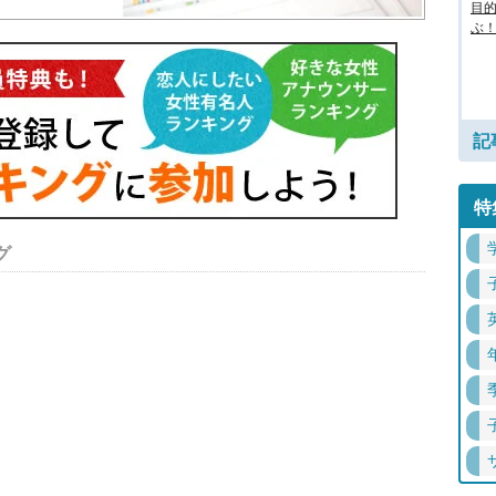
目
ぶ！
記
特
グ