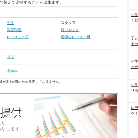
並び替えて比較することが出来ます。
小
く
先生
スタッフ
教室環境
通いやすさ
レッスンの質
適切なレッスン料
子
るべ
ママ
小学
と
高学年
業が2社未満のため発表しておりません。
小
り
幼
を！