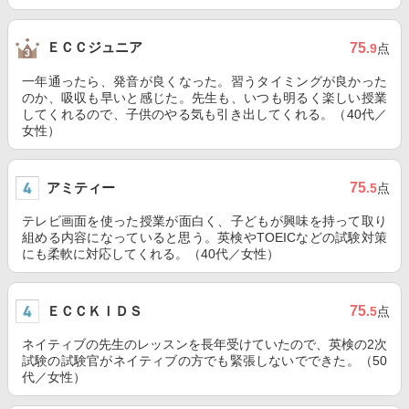
ＥＣＣジュニア
75
.9
点
一年通ったら、発音が良くなった。習うタイミングが良かった
のか、吸収も早いと感じた。先生も、いつも明るく楽しい授業
してくれるので、子供のやる気も引き出してくれる。（40代／
女性）
アミティー
75
.5
点
テレビ画面を使った授業が面白く、子どもが興味を持って取り
組める内容になっていると思う。英検やTOEICなどの試験対策
にも柔軟に対応してくれる。（40代／女性）
ＥＣＣＫＩＤＳ
75
.5
点
ネイティブの先生のレッスンを長年受けていたので、英検の2次
試験の試験官がネイティブの方でも緊張しないでできた。（50
代／女性）