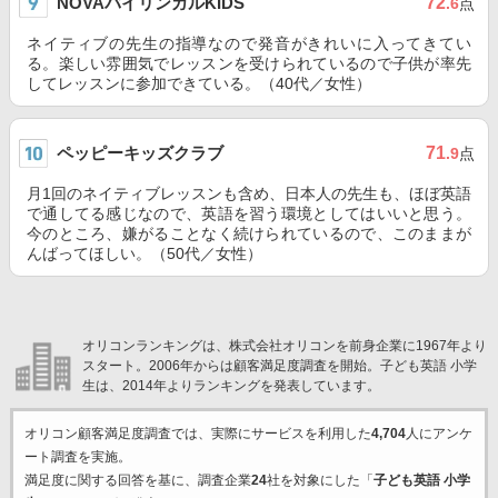
NOVAバイリンガルKIDS
72
.6
点
ネイティブの先生の指導なので発音がきれいに入ってきてい
る。楽しい雰囲気でレッスンを受けられているので子供が率先
してレッスンに参加できている。（40代／女性）
ペッピーキッズクラブ
71
.9
点
月1回のネイティブレッスンも含め、日本人の先生も、ほぼ英語
で通してる感じなので、英語を習う環境としてはいいと思う。
今のところ、嫌がることなく続けられているので、このままが
んばってほしい。（50代／女性）
オリコンランキングは、株式会社オリコンを前身企業に1967年より
スタート。2006年からは顧客満足度調査を開始。子ども英語 小学
生は、2014年よりランキングを発表しています。
オリコン顧客満足度調査では、実際にサービスを利用した
4,704
人にアンケ
ート調査を実施。
満足度に関する回答を基に、調査企業
24
社を対象にした「
子ども英語 小学