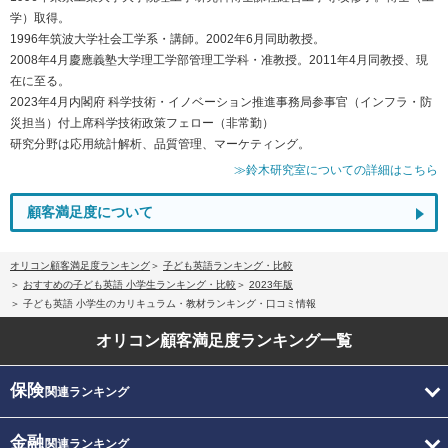
学）取得。
1996年筑波大学社会工学系・講師。2002年6月同助教授。
2008年4月慶應義塾大学理工学部管理工学科・准教授。2011年4月同教授、現
在に至る。
2023年4月内閣府 科学技術・イノベーション推進事務局参事官（インフラ・防
災担当）付上席科学技術政策フェロー（非常勤）
研究分野は応用統計解析、品質管理、マーケティング。
≫鈴木研究室についての詳細はこちら
顧客満足度について
オリコン顧客満足度ランキング
子ども英語ランキング・比較
おすすめの子ども英語 小学生ランキング・比較
2023年版
子ども英語 小学生のカリキュラム・教材ランキング・口コミ情報
オリコン顧客満足度
ランキング一覧
保険
関連ランキング
金融
関連ランキング