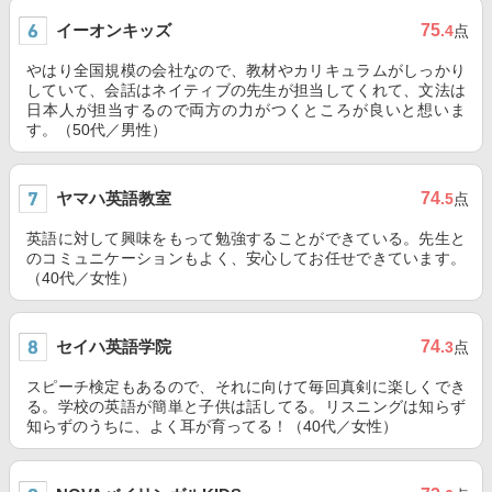
イーオンキッズ
75
.4
点
やはり全国規模の会社なので、教材やカリキュラムがしっかり
していて、会話はネイティブの先生が担当してくれて、文法は
日本人が担当するので両方の力がつくところが良いと想いま
す。（50代／男性）
ヤマハ英語教室
74
.5
点
英語に対して興味をもって勉強することができている。先生と
のコミュニケーションもよく、安心してお任せできています。
（40代／女性）
セイハ英語学院
74
.3
点
スピーチ検定もあるので、それに向けて毎回真剣に楽しくでき
る。学校の英語が簡単と子供は話してる。リスニングは知らず
知らずのうちに、よく耳が育ってる！（40代／女性）