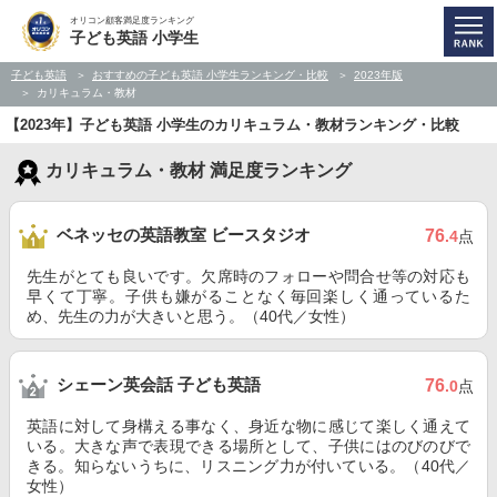
オリコン顧客満足度ランキング
子ども英語 小学生
子ども英語
おすすめの子ども英語 小学生ランキング・比較
2023年版
カリキュラム・教材
【2023年】子ども英語 小学生のカリキュラム・教材ランキング・比較
カリキュラム・教材 満足度ランキング
ベネッセの英語教室 ビースタジオ
76
.4
点
先生がとても良いです。欠席時のフォローや問合せ等の対応も
早くて丁寧。子供も嫌がることなく毎回楽しく通っているた
め、先生の力が大きいと思う。（40代／女性）
シェーン英会話 子ども英語
76
.0
点
英語に対して身構える事なく、身近な物に感じて楽しく通えて
いる。大きな声で表現できる場所として、子供にはのびのびで
きる。知らないうちに、リスニング力が付いている。（40代／
女性）