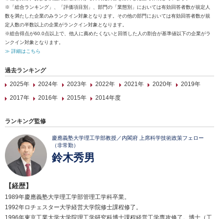
※「総合ランキング」、「評価項目別」、部門の「業態別」においては有効回答者数が規定人
数を満たした企業のみランクイン対象となります。その他の部門においては有効回答者数が規
定人数の半数以上の企業がランクイン対象となります。
※総合得点が60.0点以上で、他人に薦めたくないと回答した人の割合が基準値以下の企業がラ
ンクイン対象となります。
≫ 詳細はこちら
過去ランキング
2025年
2024年
2023年
2022年
2021年
2020年
2019年
2017年
2016年
2015年
2014年度
ランキング監修
慶應義塾大学理工学部教授／内閣府 上席科学技術政策フェロー
（非常勤）
鈴木秀男
【経歴】
1989年慶應義塾大学理工学部管理工学科卒業。
1992年ロチェスター大学経営大学院修士課程修了。
1996年東京工業大学大学院理工学研究科博士課程経営工学専攻修了。博士（工