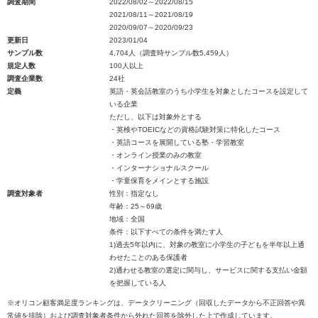
調査期間
2022/08/02～2022/08/15
2021/08/11～2021/08/19
2020/09/07～2020/09/23
更新日
2023/01/04
サンプル数
4,704人（調査時サンプル数5,459人）
規定人数
100人以上
調査企業数
24社
定義
英語・英会話教室のうち小学生を対象としたコースを設定して
いる企業
ただし、以下は対象外とする
・英検やTOEICなどの資格試験対策に特化したコース
・英語コースを展開している塾・学習教室
・オンライン授業のみの教室
・インターナショナルスクール
・学童保育をメインとする施設
調査対象者
性別：指定なし
年齢：25～69歳
地域：全国
条件：以下すべての条件を満たす人
1)過去5年以内に、対象の教室に小学生の子どもを半年以上通
わせたことのある保護者
2)通わせる教室の選定に関与し、サービスに関する支払い金額
を把握している人
※オリコン顧客満足度ランキングは、データクリーニング（回収したデータから不正回答や異
常値を排除）および調査対象者条件から外れた回答を除外した上で作成しています。