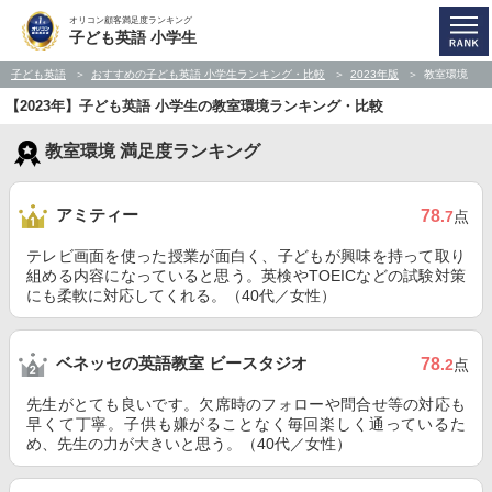
オリコン顧客満足度ランキング
子ども英語 小学生
子ども英語
おすすめの子ども英語 小学生ランキング・比較
2023年版
教室環境
【2023年】子ども英語 小学生の教室環境ランキング・比較
教室環境 満足度ランキング
アミティー
78
.7
点
テレビ画面を使った授業が面白く、子どもが興味を持って取り
組める内容になっていると思う。英検やTOEICなどの試験対策
にも柔軟に対応してくれる。（40代／女性）
ベネッセの英語教室 ビースタジオ
78
.2
点
先生がとても良いです。欠席時のフォローや問合せ等の対応も
早くて丁寧。子供も嫌がることなく毎回楽しく通っているた
め、先生の力が大きいと思う。（40代／女性）