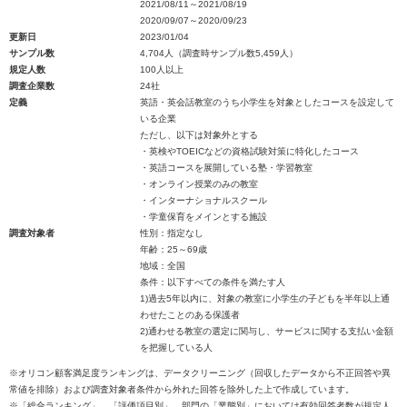
2021/08/11～2021/08/19
2020/09/07～2020/09/23
更新日
2023/01/04
サンプル数
4,704人（調査時サンプル数5,459人）
規定人数
100人以上
調査企業数
24社
定義
英語・英会話教室のうち小学生を対象としたコースを設定して
いる企業
ただし、以下は対象外とする
・英検やTOEICなどの資格試験対策に特化したコース
・英語コースを展開している塾・学習教室
・オンライン授業のみの教室
・インターナショナルスクール
・学童保育をメインとする施設
調査対象者
性別：指定なし
年齢：25～69歳
地域：全国
条件：以下すべての条件を満たす人
1)過去5年以内に、対象の教室に小学生の子どもを半年以上通
わせたことのある保護者
2)通わせる教室の選定に関与し、サービスに関する支払い金額
を把握している人
※オリコン顧客満足度ランキングは、データクリーニング（回収したデータから不正回答や異
常値を排除）および調査対象者条件から外れた回答を除外した上で作成しています。
※「総合ランキング」、「評価項目別」、部門の「業態別」においては有効回答者数が規定人