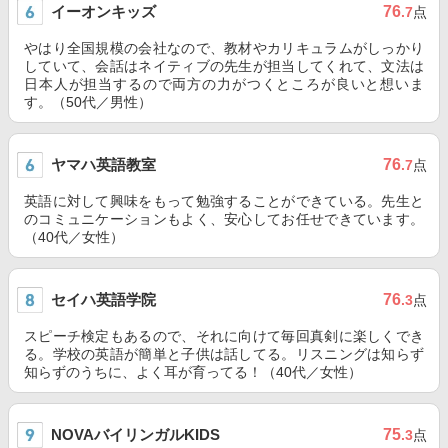
イーオンキッズ
76
.7
点
やはり全国規模の会社なので、教材やカリキュラムがしっかり
していて、会話はネイティブの先生が担当してくれて、文法は
日本人が担当するので両方の力がつくところが良いと想いま
す。（50代／男性）
ヤマハ英語教室
76
.7
点
英語に対して興味をもって勉強することができている。先生と
のコミュニケーションもよく、安心してお任せできています。
（40代／女性）
セイハ英語学院
76
.3
点
スピーチ検定もあるので、それに向けて毎回真剣に楽しくでき
る。学校の英語が簡単と子供は話してる。リスニングは知らず
知らずのうちに、よく耳が育ってる！（40代／女性）
NOVAバイリンガルKIDS
75
.3
点