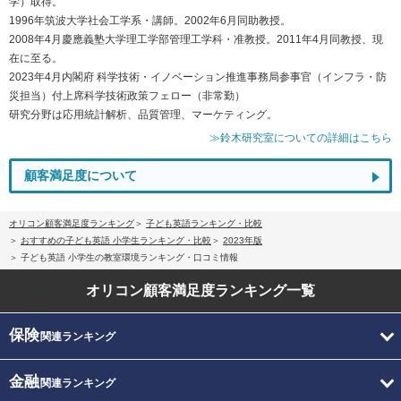
学）取得。
1996年筑波大学社会工学系・講師。2002年6月同助教授。
2008年4月慶應義塾大学理工学部管理工学科・准教授。2011年4月同教授、現
在に至る。
2023年4月内閣府 科学技術・イノベーション推進事務局参事官（インフラ・防
災担当）付上席科学技術政策フェロー（非常勤）
研究分野は応用統計解析、品質管理、マーケティング。
≫鈴木研究室についての詳細はこちら
顧客満足度について
オリコン顧客満足度ランキング
子ども英語ランキング・比較
おすすめの子ども英語 小学生ランキング・比較
2023年版
子ども英語 小学生の教室環境ランキング・口コミ情報
オリコン顧客満足度
ランキング一覧
保険
関連ランキング
金融
関連ランキング