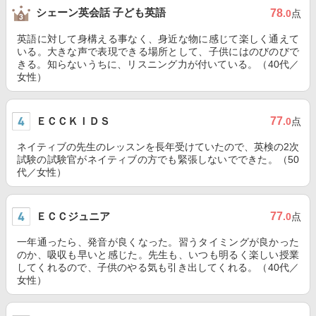
シェーン英会話 子ども英語
78
.0
点
英語に対して身構える事なく、身近な物に感じて楽しく通えて
いる。大きな声で表現できる場所として、子供にはのびのびで
きる。知らないうちに、リスニング力が付いている。（40代／
女性）
ＥＣＣＫＩＤＳ
77
.0
点
ネイティブの先生のレッスンを長年受けていたので、英検の2次
試験の試験官がネイティブの方でも緊張しないでできた。（50
代／女性）
ＥＣＣジュニア
77
.0
点
一年通ったら、発音が良くなった。習うタイミングが良かった
のか、吸収も早いと感じた。先生も、いつも明るく楽しい授業
してくれるので、子供のやる気も引き出してくれる。（40代／
女性）