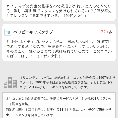
ネイティブの先生の指導なので発音がきれいに入ってきてい
る。楽しい雰囲気でレッスンを受けられているので子供が率先
してレッスンに参加できている。（40代／女性）
ペッピーキッズクラブ
72
.1
点
月1回のネイティブレッスンも含め、日本人の先生も、ほぼ英語
で通してる感じなので、英語を習う環境としてはいいと思う。
今のところ、嫌がることなく続けられているので、このままが
んばってほしい。（50代／女性）
オリコンランキングは、株式会社オリコンを前身企業に1967年より
スタート。2006年からは顧客満足度調査を開始。子ども英語 小学
生は、2014年よりランキングを発表しています。
オリコン顧客満足度調査では、実際にサービスを利用した
4,704
人にアンケ
ート調査を実施。
満足度に関する回答を基に、調査企業
24
社を対象にした「
子ども英語 小学
生
」ランキングを発表しています。