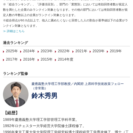
※「総合ランキング」、「評価項目別」、部門の「業態別」においては有効回答者数が規定人
数を満たした企業のみランクイン対象となります。その他の部門においては有効回答者数が規
定人数の半数以上の企業がランクイン対象となります。
※総合得点が60.0点以上で、他人に薦めたくないと回答した人の割合が基準値以下の企業がラ
ンクイン対象となります。
≫ 詳細はこちら
過去ランキング
2025年
2024年
2023年
2022年
2021年
2020年
2019年
2017年
2016年
2015年
2014年度
ランキング監修
慶應義塾大学理工学部教授／内閣府 上席科学技術政策フェロー
（非常勤）
鈴木秀男
【経歴】
1989年慶應義塾大学理工学部管理工学科卒業。
1992年ロチェスター大学経営大学院修士課程修了。
1996年東京工業大学大学院理工学研究科博士課程経営工学専攻修了。博士（工