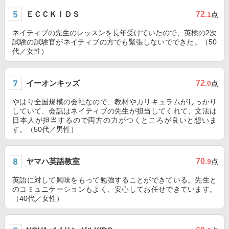
ＥＣＣＫＩＤＳ
72
.1
点
ネイティブの先生のレッスンを長年受けていたので、英検の2次
試験の試験官がネイティブの方でも緊張しないでできた。（50
代／女性）
イーオンキッズ
72
.0
点
やはり全国規模の会社なので、教材やカリキュラムがしっかり
していて、会話はネイティブの先生が担当してくれて、文法は
日本人が担当するので両方の力がつくところが良いと想いま
す。（50代／男性）
ヤマハ英語教室
70
.9
点
英語に対して興味をもって勉強することができている。先生と
のコミュニケーションもよく、安心してお任せできています。
（40代／女性）