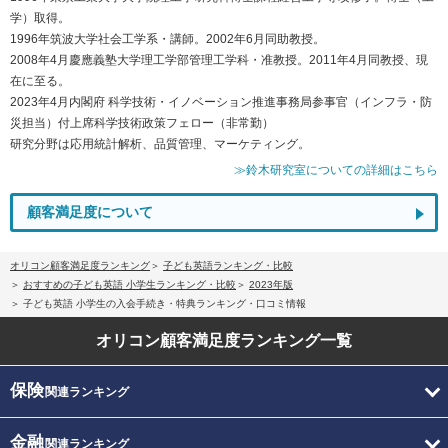
学）取得。
1996年筑波大学社会工学系・講師。2002年6月同助教授。
2008年4月慶應義塾大学理工学部管理工学科・准教授。2011年4月同教授、現
在に至る。
2023年4月内閣府 科学技術・イノベーション推進事務局参事官（インフラ・防
災担当）付上席科学技術政策フェロー（非常勤）
研究分野は応用統計解析、品質管理、マーケティング。
≫鈴木研究室についての詳細はこちら
顧客満足度について
オリコン顧客満足度ランキング
子ども英語ランキング・比較
おすすめの子ども英語 小学生ランキング・比較
2023年版
子ども英語 小学生の入会手続き・特典ランキング・口コミ情報
オリコン顧客満足度
ランキング一覧
保険
関連ランキング
金融
関連ランキング