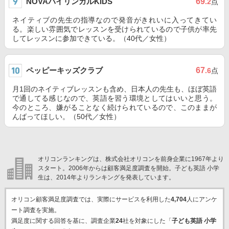
NOVAバイリンガルKIDS
69
.2
点
ネイティブの先生の指導なので発音がきれいに入ってきてい
る。楽しい雰囲気でレッスンを受けられているので子供が率先
してレッスンに参加できている。（40代／女性）
ペッピーキッズクラブ
67
.6
点
月1回のネイティブレッスンも含め、日本人の先生も、ほぼ英語
で通してる感じなので、英語を習う環境としてはいいと思う。
今のところ、嫌がることなく続けられているので、このままが
んばってほしい。（50代／女性）
オリコンランキングは、株式会社オリコンを前身企業に1967年より
スタート。2006年からは顧客満足度調査を開始。子ども英語 小学
生は、2014年よりランキングを発表しています。
オリコン顧客満足度調査では、実際にサービスを利用した
4,704
人にアンケ
ート調査を実施。
満足度に関する回答を基に、調査企業
24
社を対象にした「
子ども英語 小学