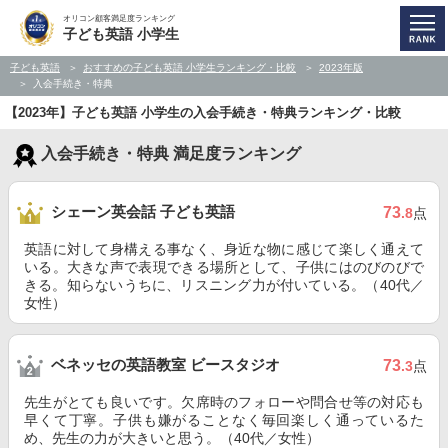
オリコン顧客満足度ランキング
子ども英語 小学生
子ども英語
おすすめの子ども英語 小学生ランキング・比較
2023年版
入会手続き・特典
【2023年】子ども英語 小学生の入会手続き・特典ランキング・比較
入会手続き・特典 満足度ランキング
シェーン英会話 子ども英語
73
.8
点
英語に対して身構える事なく、身近な物に感じて楽しく通えて
いる。大きな声で表現できる場所として、子供にはのびのびで
きる。知らないうちに、リスニング力が付いている。（40代／
女性）
ベネッセの英語教室 ビースタジオ
73
.3
点
先生がとても良いです。欠席時のフォローや問合せ等の対応も
早くて丁寧。子供も嫌がることなく毎回楽しく通っているた
め、先生の力が大きいと思う。（40代／女性）