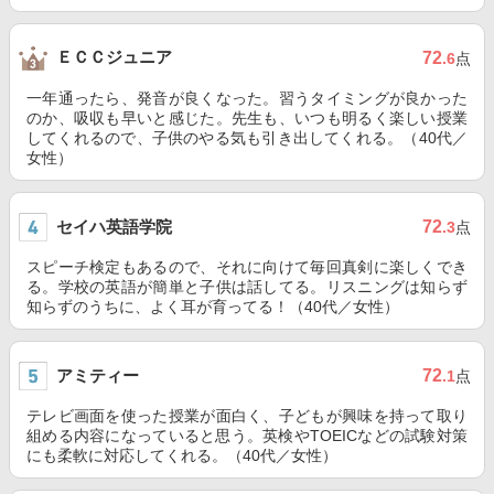
ＥＣＣジュニア
72
.6
点
一年通ったら、発音が良くなった。習うタイミングが良かった
のか、吸収も早いと感じた。先生も、いつも明るく楽しい授業
してくれるので、子供のやる気も引き出してくれる。（40代／
女性）
セイハ英語学院
72
.3
点
スピーチ検定もあるので、それに向けて毎回真剣に楽しくでき
る。学校の英語が簡単と子供は話してる。リスニングは知らず
知らずのうちに、よく耳が育ってる！（40代／女性）
アミティー
72
.1
点
テレビ画面を使った授業が面白く、子どもが興味を持って取り
組める内容になっていると思う。英検やTOEICなどの試験対策
にも柔軟に対応してくれる。（40代／女性）