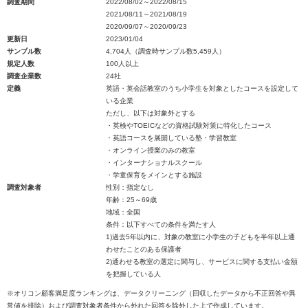
調査期間
2022/08/02～2022/08/15
2021/08/11～2021/08/19
2020/09/07～2020/09/23
更新日
2023/01/04
サンプル数
4,704人（調査時サンプル数5,459人）
規定人数
100人以上
調査企業数
24社
定義
英語・英会話教室のうち小学生を対象としたコースを設定して
いる企業
ただし、以下は対象外とする
・英検やTOEICなどの資格試験対策に特化したコース
・英語コースを展開している塾・学習教室
・オンライン授業のみの教室
・インターナショナルスクール
・学童保育をメインとする施設
調査対象者
性別：指定なし
年齢：25～69歳
地域：全国
条件：以下すべての条件を満たす人
1)過去5年以内に、対象の教室に小学生の子どもを半年以上通
わせたことのある保護者
2)通わせる教室の選定に関与し、サービスに関する支払い金額
を把握している人
※オリコン顧客満足度ランキングは、データクリーニング（回収したデータから不正回答や異
常値を排除）および調査対象者条件から外れた回答を除外した上で作成しています。