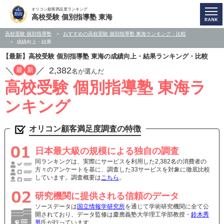
オリコン顧客満足度ランキング
高校受験 個別指導塾 東海
高校受験 個別指導塾
おすすめの高校受験 個別指導塾 東海ランキング・比較
成績向上・結果
【最新】高校受験 個別指導塾 東海の成績向上・結果ランキング・比較
／
／
2,382
最
新
名が選んだ
高校受験 個別指導塾 東海ラ
ンキング
オリコン顧客満足度調査の特徴
日本最大級の規模による独自の調査
同ランキングは、実際にサービスを利用した2,382名の消費者の
方々のアンケートを基に、調査した33サービスを対象に徹底比較
しています。調査概要は
こちら
。
研究機関に提供される信頼のデータ
ソースデータは
国立情報学研究所
を通じて学術研究機関に全て公
開されており、データ監修は慶應義塾大学理工学部教授・
鈴木秀
男
氏が行っています。