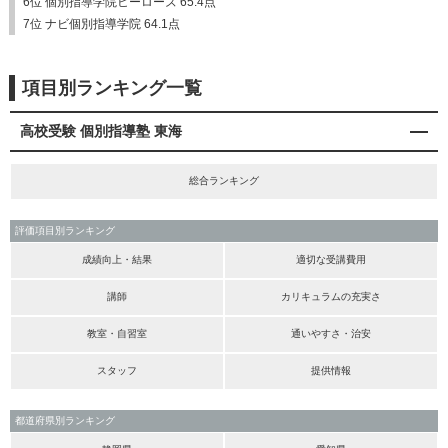
6位 個別指導学院ヒーローズ 65.4点
7位 ナビ個別指導学院 64.1点
項目別ランキング一覧
高校受験 個別指導塾 東海
総合ランキング
評価項目別ランキング
成績向上・結果
適切な受講費用
講師
カリキュラムの充実さ
教室・自習室
通いやすさ・治安
スタッフ
提供情報
都道府県別ランキング