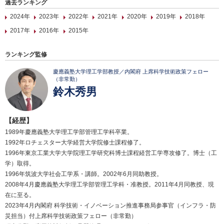
過去ランキング
2024年
2023年
2022年
2021年
2020年
2019年
2018年
2017年
2016年
2015年
ランキング監修
慶應義塾大学理工学部教授／内閣府 上席科学技術政策フェロー
（非常勤）
鈴木秀男
【経歴】
1989年慶應義塾大学理工学部管理工学科卒業。
1992年ロチェスター大学経営大学院修士課程修了。
1996年東京工業大学大学院理工学研究科博士課程経営工学専攻修了。博士（工
学）取得。
1996年筑波大学社会工学系・講師。2002年6月同助教授。
2008年4月慶應義塾大学理工学部管理工学科・准教授。2011年4月同教授、現
在に至る。
2023年4月内閣府 科学技術・イノベーション推進事務局参事官（インフラ・防
災担当）付上席科学技術政策フェロー（非常勤）