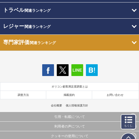
トラベル
関連ランキング
レジャー
関連ランキング
専門家評価
関連ランキング
オリコン顧客満足度調査とは
調査方法
掲載規約
お問い合わせ
会社概要
個人情報保護方針
引用・転載について
もくじ
利用者の声について
当サイトで公開されている情報（文字、写真、イラスト、画像データ等）及びこれらの配置・
編集および構造などについての著作権は株式会社oricon MEに帰属しております。
クッキーの使用について
当サイトに掲載している内容はすべてサービスの利用者が提出された見解・感想です。
これらの情報を権利者の許可なく無断転載・複製などの二次利用を行うことは固く禁じており