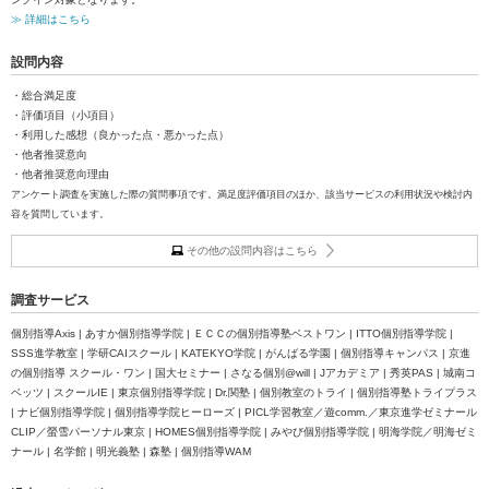
≫ 詳細はこちら
設問内容
・総合満足度
・評価項目（小項目）
・利用した感想（良かった点・悪かった点）
・他者推奨意向
・他者推奨意向理由
アンケート調査を実施した際の質問事項です。満足度評価項目のほか、該当サービスの利用状況や検討内
容を質問しています。
その他の設問内容はこちら
調査サービス
個別指導Axis | あすか個別指導学院 | ＥＣＣの個別指導塾ベストワン | ITTO個別指導学院 |
SSS進学教室 | 学研CAIスクール | KATEKYO学院 | がんばる学園 | 個別指導キャンパス | 京進
の個別指導 スクール・ワン | 国大セミナー | さなる個別@will | Jアカデミア | 秀英PAS | 城南コ
ベッツ | スクールIE | 東京個別指導学院 | Dr.関塾 | 個別教室のトライ | 個別指導塾トライプラス
| ナビ個別指導学院 | 個別指導学院ヒーローズ | PICL学習教室／遊comm.／東京進学ゼミナール
CLIP／螢雪パーソナル東京 | HOMES個別指導学院 | みやび個別指導学院 | 明海学院／明海ゼミ
ナール | 名学館 | 明光義塾 | 森塾 | 個別指導WAM