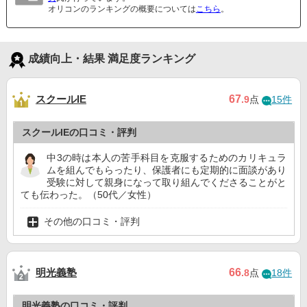
オリコンのランキングの概要については
こちら
。
成績向上・結果 満足度ランキング
スクールIE
67
.9
点
15件
スクールIEの口コミ・評判
中3の時は本人の苦手科目を克服するためのカリキュラ
ムを組んでもらったり、保護者にも定期的に面談があり
受験に対して親身になって取り組んでくださることがと
ても伝わった。（50代／女性）
その他の口コミ・評判
明光義塾
66
.8
点
18件
明光義塾の口コミ・評判