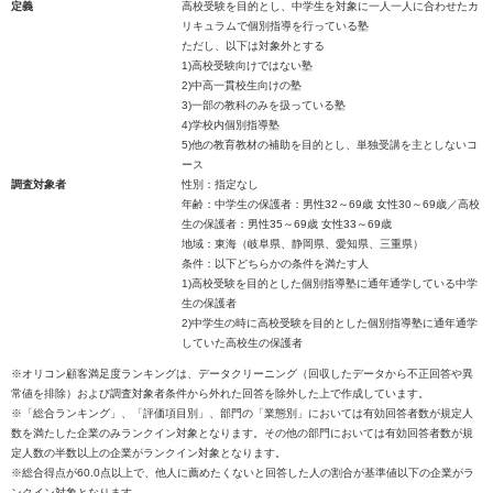
定義
高校受験を目的とし、中学生を対象に一人一人に合わせたカ
リキュラムで個別指導を行っている塾
ただし、以下は対象外とする
1)高校受験向けではない塾
2)中高一貫校生向けの塾
3)一部の教科のみを扱っている塾
4)学校内個別指導塾
5)他の教育教材の補助を目的とし、単独受講を主としないコ
ース
調査対象者
性別：指定なし
年齢：中学生の保護者：男性32～69歳 女性30～69歳／高校
生の保護者：男性35～69歳 女性33～69歳
地域：東海（岐阜県、静岡県、愛知県、三重県）
条件：以下どちらかの条件を満たす人
1)高校受験を目的とした個別指導塾に通年通学している中学
生の保護者
2)中学生の時に高校受験を目的とした個別指導塾に通年通学
していた高校生の保護者
※オリコン顧客満足度ランキングは、データクリーニング（回収したデータから不正回答や異
常値を排除）および調査対象者条件から外れた回答を除外した上で作成しています。
※「総合ランキング」、「評価項目別」、部門の「業態別」においては有効回答者数が規定人
数を満たした企業のみランクイン対象となります。その他の部門においては有効回答者数が規
定人数の半数以上の企業がランクイン対象となります。
※総合得点が60.0点以上で、他人に薦めたくないと回答した人の割合が基準値以下の企業がラ
ンクイン対象となります。