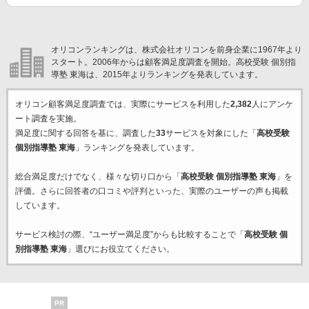
オリコンランキングは、株式会社オリコンを前身企業に1967年より
スタート。2006年からは顧客満足度調査を開始。高校受験 個別指
導塾 東海は、2015年よりランキングを発表しています。
オリコン顧客満足度調査では、実際にサービスを利用した
2,382
人にアンケ
ート調査を実施。
満足度に関する回答を基に、調査した
33
サービスを対象にした「
高校受験
個別指導塾 東海
」ランキングを発表しています。
総合満足度だけでなく、様々な切り口から「
高校受験 個別指導塾 東海
」を
評価。さらに回答者の口コミや評判といった、実際のユーザーの声も掲載
しています。
サービス検討の際、“ユーザー満足度”からも比較することで「
高校受験 個
別指導塾 東海
」選びにお役立てください。
PR