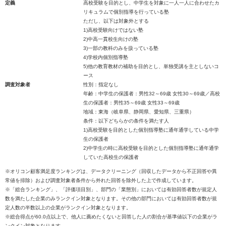
定義
高校受験を目的とし、中学生を対象に一人一人に合わせたカ
リキュラムで個別指導を行っている塾
ただし、以下は対象外とする
1)高校受験向けではない塾
2)中高一貫校生向けの塾
3)一部の教科のみを扱っている塾
4)学校内個別指導塾
5)他の教育教材の補助を目的とし、単独受講を主としないコ
ース
調査対象者
性別：指定なし
年齢：中学生の保護者：男性32～69歳 女性30～69歳／高校
生の保護者：男性35～69歳 女性33～69歳
地域：東海（岐阜県、静岡県、愛知県、三重県）
条件：以下どちらかの条件を満たす人
1)高校受験を目的とした個別指導塾に通年通学している中学
生の保護者
2)中学生の時に高校受験を目的とした個別指導塾に通年通学
していた高校生の保護者
※オリコン顧客満足度ランキングは、データクリーニング（回収したデータから不正回答や異
常値を排除）および調査対象者条件から外れた回答を除外した上で作成しています。
※「総合ランキング」、「評価項目別」、部門の「業態別」においては有効回答者数が規定人
数を満たした企業のみランクイン対象となります。その他の部門においては有効回答者数が規
定人数の半数以上の企業がランクイン対象となります。
※総合得点が60.0点以上で、他人に薦めたくないと回答した人の割合が基準値以下の企業がラ
ンクイン対象となります。