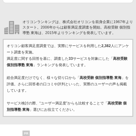
オリコンランキングは、株式会社オリコンを前身企業に1967年より
スタート。2006年からは顧客満足度調査を開始。高校受験 個別指
導塾 東海は、2015年よりランキングを発表しています。
オリコン顧客満足度調査では、実際にサービスを利用した
2,382
人にアンケ
ート調査を実施。
満足度に関する回答を基に、調査した
33
サービスを対象にした「
高校受験
個別指導塾 東海
」ランキングを発表しています。
総合満足度だけでなく、様々な切り口から「
高校受験 個別指導塾 東海
」を
評価。さらに回答者の口コミや評判といった、実際のユーザーの声も掲載
しています。
サービス検討の際、“ユーザー満足度”からも比較することで「
高校受験 個
別指導塾 東海
」選びにお役立てください。
PR