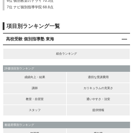
6位 個別教室のトライ 70.3点
7位 ナビ個別指導学院 68.8点
項目別ランキング一覧
高校受験 個別指導塾 東海
総合ランキング
評価項目別ランキング
成績向上・結果
適切な受講費用
講師
カリキュラムの充実さ
教室・自習室
通いやすさ・治安
スタッフ
提供情報
都道府県別ランキング