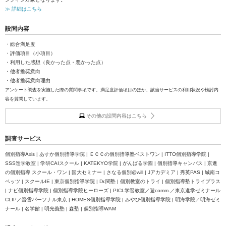
≫ 詳細はこちら
設問内容
・総合満足度
・評価項目（小項目）
・利用した感想（良かった点・悪かった点）
・他者推奨意向
・他者推奨意向理由
アンケート調査を実施した際の質問事項です。満足度評価項目のほか、該当サービスの利用状況や検討内
容を質問しています。
その他の設問内容はこちら
調査サービス
個別指導Axis | あすか個別指導学院 | ＥＣＣの個別指導塾ベストワン | ITTO個別指導学院 |
SSS進学教室 | 学研CAIスクール | KATEKYO学院 | がんばる学園 | 個別指導キャンパス | 京進
の個別指導 スクール・ワン | 国大セミナー | さなる個別@will | Jアカデミア | 秀英PAS | 城南コ
ベッツ | スクールIE | 東京個別指導学院 | Dr.関塾 | 個別教室のトライ | 個別指導塾トライプラス
| ナビ個別指導学院 | 個別指導学院ヒーローズ | PICL学習教室／遊comm.／東京進学ゼミナール
CLIP／螢雪パーソナル東京 | HOMES個別指導学院 | みやび個別指導学院 | 明海学院／明海ゼミ
ナール | 名学館 | 明光義塾 | 森塾 | 個別指導WAM