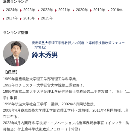
過去ランキング
2024年
2023年
2022年
2021年
2020年
2019年
2018年
2017年
2016年
2015年
ランキング監修
慶應義塾大学理工学部教授／内閣府 上席科学技術政策フェロー
（非常勤）
鈴木秀男
【経歴】
1989年慶應義塾大学理工学部管理工学科卒業。
1992年ロチェスター大学経営大学院修士課程修了。
1996年東京工業大学大学院理工学研究科博士課程経営工学専攻修了。博士（工
学）取得。
1996年筑波大学社会工学系・講師。2002年6月同助教授。
2008年4月慶應義塾大学理工学部管理工学科・准教授。2011年4月同教授、現
在に至る。
2023年4月内閣府 科学技術・イノベーション推進事務局参事官（インフラ・防
災担当）付上席科学技術政策フェロー（非常勤）