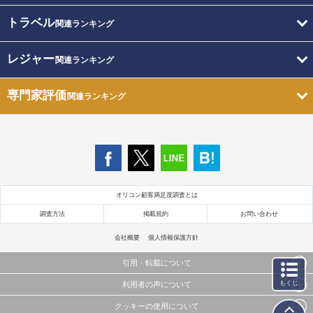
トラベル
関連ランキング
レジャー
関連ランキング
専門家評価
関連ランキング
オリコン顧客満足度調査とは
調査方法
掲載規約
お問い合わせ
会社概要
個人情報保護方針
引用・転載について
もくじ
利用者の声について
当サイトで公開されている情報（文字、写真、イラスト、画像データ等）及びこれらの配置・
編集および構造などについての著作権は株式会社oricon MEに帰属しております。
クッキーの使用について
当サイトに掲載している内容はすべてサービスの利用者が提出された見解・感想です。
これらの情報を権利者の許可なく無断転載・複製などの二次利用を行うことは固く禁じており