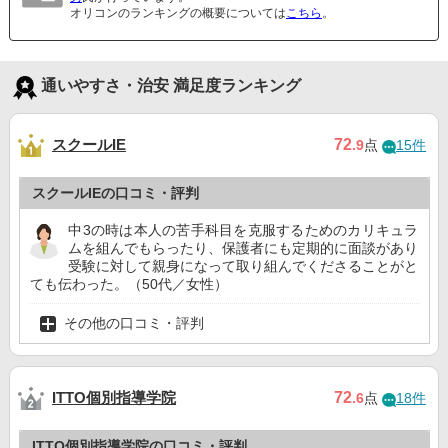
オリコンのランキングの概要については
こちら
。
通いやすさ・治安 満足度ランキング
スクールIE
72
.9
点
15件
スクールIEの口コミ・評判
中3の時は本人の苦手科目を克服するためのカリキュラ
ムを組んでもらったり、保護者にも定期的に面談があり
受験に対して親身になって取り組んでくださることがと
ても伝わった。（50代／女性）
その他の口コミ・評判
ITTO個別指導学院
72
.6
点
18件
ITTO個別指導学院の口コミ・評判