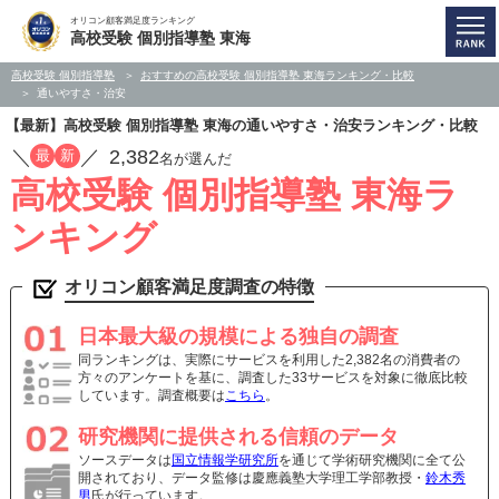
オリコン顧客満足度ランキング
高校受験 個別指導塾 東海
高校受験 個別指導塾
おすすめの高校受験 個別指導塾 東海ランキング・比較
通いやすさ・治安
【最新】高校受験 個別指導塾 東海の通いやすさ・治安ランキング・比較
／
／
2,382
最
新
名が選んだ
高校受験 個別指導塾 東海ラ
ンキング
オリコン顧客満足度調査の特徴
日本最大級の規模による独自の調査
同ランキングは、実際にサービスを利用した2,382名の消費者の
方々のアンケートを基に、調査した33サービスを対象に徹底比較
しています。調査概要は
こちら
。
研究機関に提供される信頼のデータ
ソースデータは
国立情報学研究所
を通じて学術研究機関に全て公
開されており、データ監修は慶應義塾大学理工学部教授・
鈴木秀
男
氏が行っています。